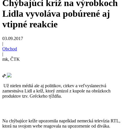
Chýbajúci kríž na výrobkoch
Lidla vyvoláva pobúrené aj
vtipné reakcie
03.09.2017
|
Obchod
|
mk, ČTK
Už nielen médiá ale aj politikov, cirkev a veľvyslanectvá
zamestnáva Lidl a kríž, ktorý zmizol z kupole na obrázkoch
produktov tzv. Gréckeho týždňa.
Na chýbajúce kríže upozornila napríklad nemecká televízia RTL,
ktorá na svojom webe reagovala na upozornenie od diváka.