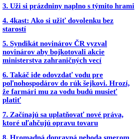
3.
Uži si prázdniny naplno s týmito hrami
4.
4kast: Ako si užiť dovolenku bez
starostí
5.
Syndikát novinárov ČR vyzval
novinárov aby bojkotovali akcie
ministerstva zahraničných vecí
6.
Takáč ide odovzdať vodu pre
poľnohospodárov do rúk šejkovi. Hrozí,
že farmári mu za vodu budú musieť
platiť
7.
Začínajú sa uplatňovať nové práva,
ktoré uľahčujú opravu tovaru
8.
Hromadná dopravná nehoda smerom