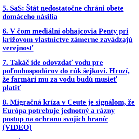
5.
SaS: Štát nedostatočne chráni obete
domáceho násilia
6.
V čom mediálni obhajcovia Penty pri
krížovom vlastníctve zámerne zavádzajú
verejnosť
7.
Takáč ide odovzdať vodu pre
poľnohospodárov do rúk šejkovi. Hrozí,
že farmári mu za vodu budú musieť
platiť
8.
Migračná kríza v Ceute je signálom, že
Európa potrebuje jednotný a rázny
postup na ochranu svojich hraníc
(VIDEO)