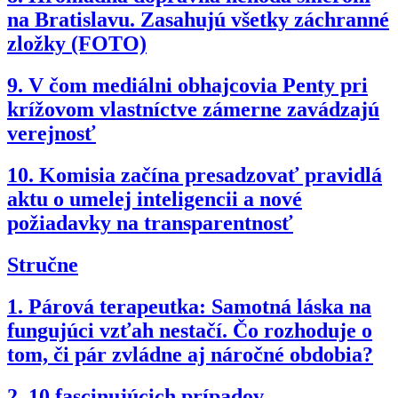
na Bratislavu. Zasahujú všetky záchranné
zložky (FOTO)
9.
V čom mediálni obhajcovia Penty pri
krížovom vlastníctve zámerne zavádzajú
verejnosť
10.
Komisia začína presadzovať pravidlá
aktu o umelej inteligencii a nové
požiadavky na transparentnosť
Stručne
1.
Párová terapeutka: Samotná láska na
fungujúci vzťah nestačí. Čo rozhoduje o
tom, či pár zvládne aj náročné obdobia?
2.
10 fascinujúcich prípadov