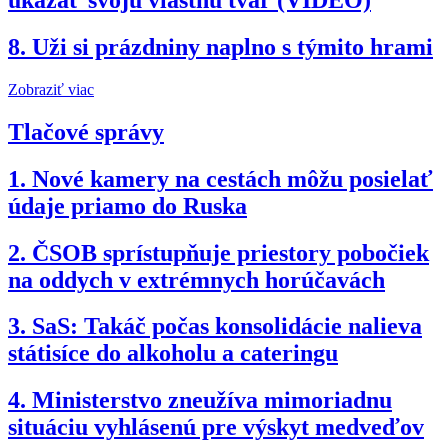
ukázať svoju vlastnú tvár (VIDEO)
8.
Uži si prázdniny naplno s týmito hrami
Zobraziť viac
Tlačové správy
1.
Nové kamery na cestách môžu posielať
údaje priamo do Ruska
2.
ČSOB sprístupňuje priestory pobočiek
na oddych v extrémnych horúčavách
3.
SaS: Takáč počas konsolidácie nalieva
státisíce do alkoholu a cateringu
4.
Ministerstvo zneužíva mimoriadnu
situáciu vyhlásenú pre výskyt medveďov