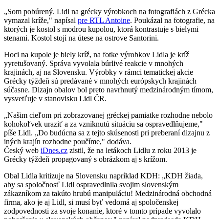
„Som pobúrený. Lidl na grécky výrobkoch na fotografiách z Grécka
vymazal kríže," napísal
pre RTL Antoine
. Poukázal na fotografie, na
ktorých je kostol s modrou kupolou, ktorá kontrastuje s bielymi
stenami. Kostol stojí na útese na ostrove Santorini.
Hoci na kupole je biely kríž, na fotke výrobkov Lidla je kríž
yyretušovaný. Správa vyvolala búrlivé reakcie v mnohých
krajinách, aj na Slovensku. Výrobky v rámci tematickej akcie
Grécky týždeň sú predávané v mnohých európskych krajinách
súčasne. Dizajn obalov bol preto navrhnutý medzinárodným tímom,
vysvetľuje v stanovisku Lidl ČR.
„Našim cieľom pri zobrazovanej gréckej pamiatke rozhodne nebolo
kohokoľvek uraziť a za vzniknutú situáciu sa ospravedlňujeme,"
píše Lidl. „Do budúcna sa z tejto skúsenosti pri preberaní dizajnu z
iných krajín rozhodne poučíme," dodáva.
Český web
iDnes.cz
zistil, že na letákoch Lidlu z roku 2013 je
Grécky týždeň propagovaný s obrázkom aj s krížom.
Obal Lidla kritizuje na Slovensku napríklad KDH: „KDH žiada,
aby sa spoločnosť Lidl ospravedlnila svojim slovenským
zákazníkom za takúto hrubú manipuláciu! Medzinárodná obchodná
firma, ako je aj Lidl, si musí byť vedomá aj spoločenskej
zodpovednosti za svoje konanie, ktoré v tomto prípade vyvolalo