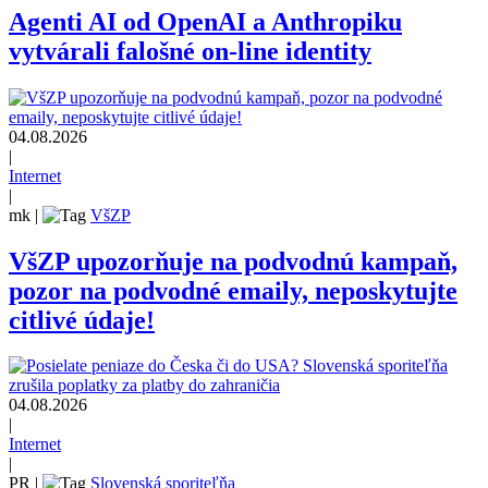
Agenti AI od OpenAI a Anthropiku
vytvárali falošné on-line identity
04.08.2026
|
Internet
|
mk
|
VšZP
VšZP upozorňuje na podvodnú kampaň,
pozor na podvodné emaily, neposkytujte
citlivé údaje!
04.08.2026
|
Internet
|
PR
|
Slovenská sporiteľňa