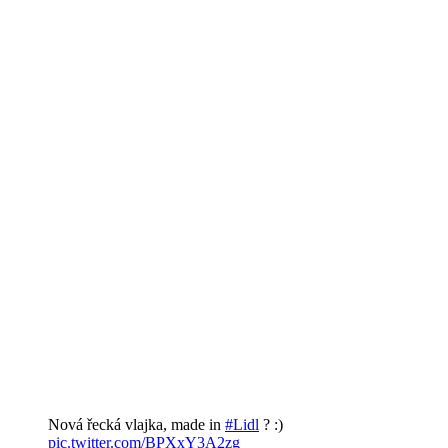
Nová řecká vlajka, made in
#Lidl
? :)
pic.twitter.com/BPXxY3A2zg