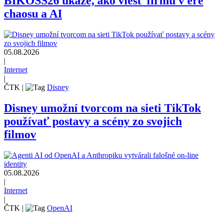
BIKOSS26 ukáže, ako viesť firmu v ére
chaosu a AI
05.08.2026
|
Internet
|
ČTK
|
Disney
Disney umožní tvorcom na sieti TikTok
používať postavy a scény zo svojich
filmov
05.08.2026
|
Internet
|
ČTK
|
OpenAI