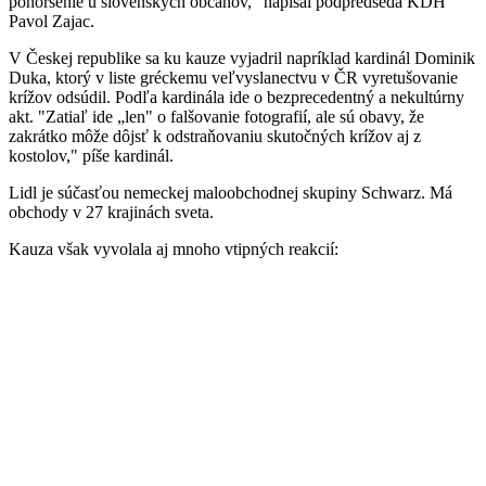
pohoršenie u slovenských občanov," napísal podpredseda KDH
Pavol Zajac.
V Českej republike sa ku kauze vyjadril napríklad kardinál Dominik
Duka, ktorý v liste gréckemu veľvyslanectvu v ČR vyretušovanie
krížov odsúdil. Podľa kardinála ide o bezprecedentný a nekultúrny
akt. "Zatiaľ ide „len" o falšovanie fotografií, ale sú obavy, že
zakrátko môže dôjsť k odstraňovaniu skutočných krížov aj z
kostolov," píše kardinál.
Lidl je súčasťou nemeckej maloobchodnej skupiny Schwarz. Má
obchody v 27 krajinách sveta.
Kauza však vyvolala aj mnoho vtipných reakcií: