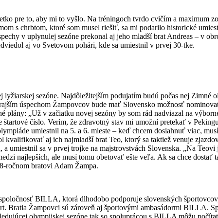
šetko pre to, aby mi to vyšlo. Na tréningoch tvrdo cvičím a maximum 
om s chrbtom, ktoré som musel riešiť, sa mi podarilo historické umiest
pechy v uplynulej sezóne prekonal aj jeho mladší brat Andreas – v o
dviedol aj vo Svetovom pohári, kde sa umiestnil v prvej 30-tke.
 lyžiarskej sezóne. Najdôležitejším podujatím budú počas nej Zimné o
oterajším úspechom Žampovcov bude mať Slovensko možnosť nominova
é plány: „Už v začiatku novej sezóny by som rád nadviazal na výborn
 štartové číslo. Verím, že zdravotný stav mi umožní pretekať v Pekingu
 olympiáde umiestnil na 5. a 6. mieste – keď chcem dosiahnuť viac, mu
valifikovať aj ich najmladší brat Teo, ktorý sa taktiež venuje zjazd
 a umiestnil sa v prvej trojke na majstrovstvách Slovenska. „Na Teovi j
 medzi najlepších, ale musí tomu obetovať ešte veľa. Ak sa chce dostať 
m 18-ročnom bratovi Adam Žampa.
poločnosť BILLA, ktorá dlhodobo podporuje slovenských športovcov,
port. Bratia Žampovci sú zároveň aj športovými ambasádormi BILLA. S
ledujúcej olympijskej sezóne tak so spoluprácou s BILLA môžu počítať 