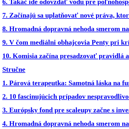
6.
Takáč ide odovzdať vodu pre poľnohospo
7.
Začínajú sa uplatňovať nové práva, kto
8.
Hromadná dopravná nehoda smerom na B
9.
V čom mediálni obhajcovia Penty pri kr
10.
Komisia začína presadzovať pravidlá ak
Stručne
1.
Párová terapeutka: Samotná láska na fun
2.
10 fascinujúcich prípadov nespravodli
3.
Európsky fond pre scaleupy začne s inv
4.
Hromadná dopravná nehoda smerom na B