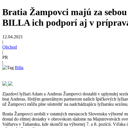
Bratia Žampovci majú za sebou
BILLA ich podporí aj v prípra
12.04.2021
|
Obchod
|
PR
|
Billa
Zjazdoví lyžiari Adam a Andreas Žampovci dosiahli v uplynulej sezón
brat Andreas. Hrdým generálnym partnerom našich špičkových lyžiar
už Žampovci môžu plne sústrediť na nadchádzajúcu lyžiarsku sezónu,
Bratia Žampovci urobili v ostatných mesiacoch Slovensku výborné men
dostal do elitnej desiatky v obrovskom slalome na Majstrovstvách s
Valfurva v Taliansku, kde skončil na výbornej 7. a 8. pozícii. Vďa