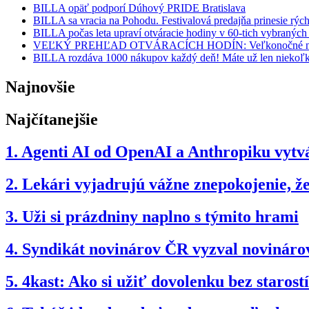
BILLA opäť podporí Dúhový PRIDE Bratislava
BILLA sa vracia na Pohodu. Festivalová predajňa prinesie rýchle
BILLA počas leta upraví otváracie hodiny v 60-tich vybraných
VEĽKÝ PREHĽAD OTVÁRACÍCH HODÍN: Veľkonočné náku
BILLA rozdáva 1000 nákupov každý deň! Máte už len niekoľk
Najnovšie
Najčítanejšie
1.
Agenti AI od OpenAI a Anthropiku vytvár
2.
Lekári vyjadrujú vážne znepokojenie, 
3.
Uži si prázdniny naplno s týmito hrami
4.
Syndikát novinárov ČR vyzval novinárov
5.
4kast: Ako si užiť dovolenku bez starostí