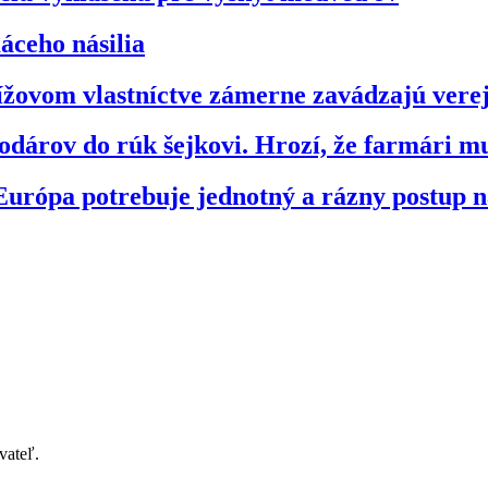
áceho násilia
ížovom vlastníctve zámerne zavádzajú vere
dárov do rúk šejkovi. Hrozí, že farmári m
 Európa potrebuje jednotný a rázny postup 
vateľ.