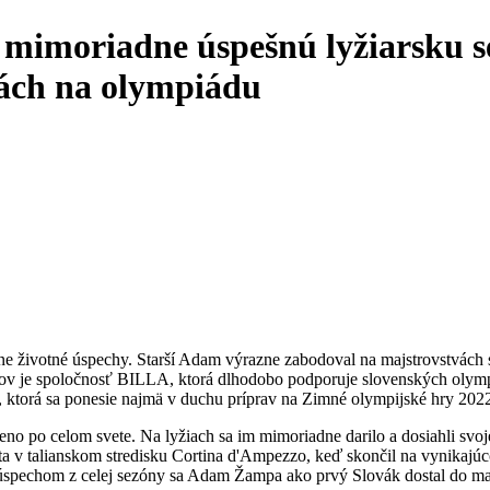
 mimoriadne úspešnú lyžiarsku s
vách na olympiádu
e životné úspechy. Starší Adam výrazne zabodoval na majstrovstvách s
ov je spoločnosť BILLA, ktorá dlhodobo podporuje slovenských olymp
 ktorá sa ponesie najmä v duchu príprav na Zimné olympijské hry 2022
o po celom svete. Na lyžiach sa im mimoriadne darilo a dosiahli svoje
veta v talianskom stredisku Cortina d'Ampezzo, keď skončil na vynikaj
ka úspechom z celej sezóny sa Adam Žampa ako prvý Slovák dostal do ma