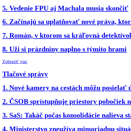
5.
Vedenie FPU aj Machala musia skončiť
6.
Začínajú sa uplatňovať nové práva, kto
7.
Román, v ktorom sa kráľovná detektívok
8.
Uži si prázdniny naplno s týmito hrami
Zobraziť viac
Tlačové správy
1.
Nové kamery na cestách môžu posielať 
2.
ČSOB sprístupňuje priestory pobočiek 
3.
SaS: Takáč počas konsolidácie nalieva st
4.
Ministerstvo zneužíva mimoriadnu situ