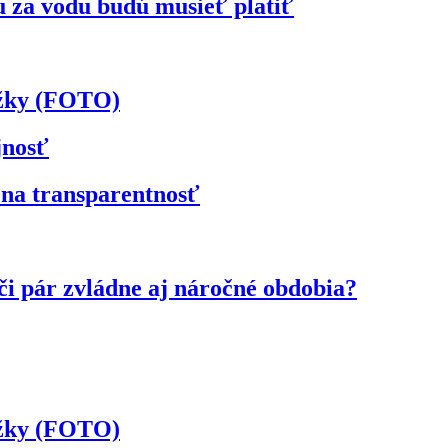
u za vodu budú musieť platiť
ožky (FOTO)
jnosť
 na transparentnosť
či pár zvládne aj náročné obdobia?
ožky (FOTO)