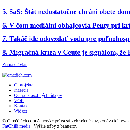
5.
SaS: Štát nedostatočne chráni obete dom
6.
V čom mediálni obhajcovia Penty pri kr
7.
Takáč ide odovzdať vodu pre poľnohospo
8.
Migračná kríza v Ceute je signálom, že
Zobraziť viac
O projekte
Inzercia
Ochrana osobných údajov
VOP
Kontakt
Widget
© O médiách.com Autorské práva sú vyhradené a vykonáva ich vyda
FatChilli.media
| Vyššie tržby z bannerov