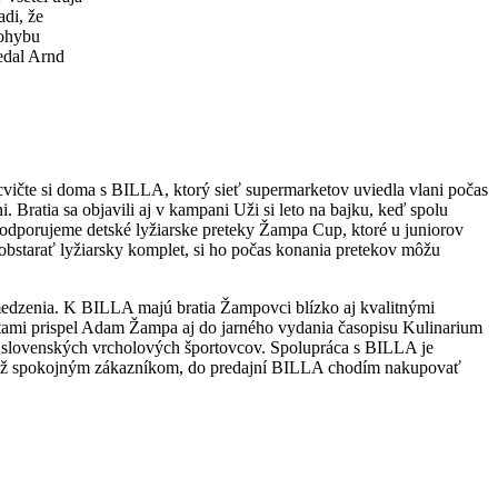
di, že
pohybu
edal Arnd
vičte si doma s BILLA, ktorý sieť supermarketov uviedla vlani počas
 Bratia sa objavili aj v kampani Uži si leto na bajku, keď spolu
dporujeme detské lyžiarske preteky Žampa Cup, ktoré u juniorov
obstarať lyžiarsky komplet, si ho počas konania pretekov môžu
edzenia. K BILLA majú bratia Žampovci blízko aj kvalitnými
ptami prispel Adam Žampa aj do jarného vydania časopisu Kulinarium
 slovenských vrcholových športovcov. Spolupráca s BILLA je
m tiež spokojným zákazníkom, do predajní BILLA chodím nakupovať