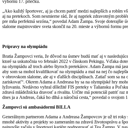
výbornú 17. priečku.
„Ako každý športovec, aj ja chcem patriť medzi najlepších a robím v
aj na pretekoch. Som nesmierne rád, že aj napriek zdravotným problém
pre mňa perfektná sezóna,“ povedal Adam Žampa. Svoje doterajšie ús
slalome majstrovstiev sveta skončil na 20. mieste a výbornú formu pre
Prípravy na olympiádu
Bratia Žampovci veria, že dôvod na úsmev budú mať aj v nasledujúcej
ktoré sa uskutočnia vo februári 2022 v čínskom Pekingu. Vďaka d
na olympiádu až troch alebo štyroch pretekárov. Adam Žampa má jasn
aby som sa mohol kvalifikovať na olympiádu a mal na nej čo najlepšie
v obrovskom slalome, ale aj v ďalších disciplínach. Zatiaľ som sa na
zariskovať“. Okrem Adama a Andreasa by sa na olympijské hry mohol k
lyžovaniu. Nedávno vyhral dôležité FIS preteky v Taliansku a Poľsku,
zdravá mládežnícka dravosť a rivalita. Určite má potenciál patriť raz
dnes ja a Andreas, čaká ho dlhá a náročná cesta,“ povedal o svojo
Žampovci sú ambasádormi BILLA
Generálnym partnerom Adama a Andreasa Žampovcov je už tri roky s
mnohé aktivity a projekty so zameraním na zdravú životosprávu a š
najnovšie začala v športovej kariére podporovať aj Tea Žampu. V nas