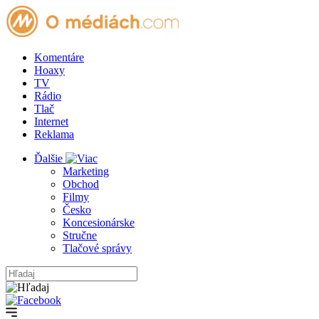
Komentáre
Hoaxy
TV
Rádio
Tlač
Internet
Reklama
Ďalšie
Marketing
Obchod
Filmy
Česko
Koncesionárske
Stručne
Tlačové správy