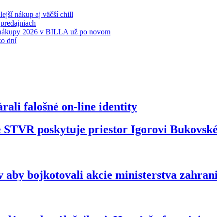
jší nákup aj väčší chill
 predajniach
py 2026 v BILLA už po novom
o dní
ali falošné on-line identity
že STVR poskytuje priestor Igorovi Bukovs
 aby bojkotovali akcie ministerstva zahran