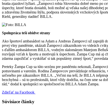
bratia-zjazdoví lyžiari. „Žampovci robia Slovensku dobré meno po c
úspechy, ktoré bratia dosiahli, boli možné aj vďaka našej dlhodobej
a zdravému životnému štýlu, podpora slovenských vrcholových šport
Riehl, generálny riaditeľ BILLA.
Spolupráca teší obidve strany
Ako športoví ambasádori sa Adam a Andreas Žampovci už zapojili do 
prvej vlny pandémie, ukázali Žampovci zákazníkom vo videách cviky na
s ďalším ambasádorom BILLA, vodným slalomárom Matejom Beňušom, a
rozvíjajú vzťah k športu a motivujú k úspechom. Žampa Cup má aj ch
zdarma zapožičať a vyskúšať si tak populárny zimný šport,“ povedal
Preteky Žampa Cup sa túto sezónu pre pandémiu nekonali, Žampovci
potravinami a varením. Rodina Žampovcov prevádzkuje reštauráciu, v
určeného pre zákazníkov BILLA. „Veľmi ma teší, že BILLA inšpiruje
bezchybná – sú to profesionáli, ktorí vždy dodržia, na čom sme sa
rád,“ dodal k spolupráci so spoločnosťou BILLA Adam Žampa.
Zdieľať na Facebook
Súvisiace články