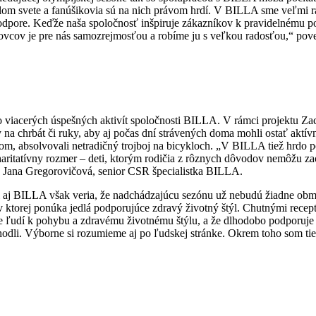
elom svete a fanúšikovia sú na nich právom hrdí. V BILLA sme veľmi ra
 podpore. Keďže naša spoločnosť inšpiruje zákazníkov k pravidelnému 
ovcov je pre nás samozrejmosťou a robíme ju s veľkou radosťou,“ pov
viacerých úspešných aktivít spoločnosti BILLA. V rámci projektu Zac
 chrbát či ruky, aby aj počas dní strávených doma mohli ostať aktívni.
bsolvovali netradičný trojboj na bicykloch. „V BILLA tiež hrdo po
aritatívny rozmer – deti, ktorým rodičia z rôznych dôvodov nemôžu za
a Jana Gregorovičová, senior CSR špecialistka BILLA.
 aj BILLA však veria, že nadchádzajúcu sezónu už nebudú žiadne obm
 ktorej ponúka jedlá podporujúce zdravý životný štýl. Chutnými rece
 ľudí k pohybu a zdravému životnému štýlu, a že dlhodobo podporuje
 dohodli. Výborne si rozumieme aj po ľudskej stránke. Okrem toho so