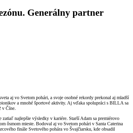
ezónu. Generálny partner
veta aj vo Svetom pohári, a svoje osobné rekordy prekonal aj mladší
ionikov a mnohé športové aktivity. Aj vďaka spolupráci s BILLA sa
 v Číne.
 zatiaľ najlepšie výsledky v kariére. Starší Adam sa premiérovo
úcom ôsmom mieste. Bodoval aj vo Svetom pohári v Santa Caterina
rcového finále Svetového pohára vo Švajčiarsku, kde obsadil