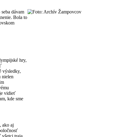
zo seba dávam
nenie. Bola to
brovskom
lympijské hry,
ť
é výsledky,
 nielen
sím
ovému
e vidieť
tam, kde sme
 ako aj
poločnosť
všetci traja