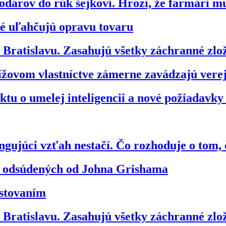
dárov do rúk šejkovi. Hrozí, že farmári m
ré uľahčujú opravu tovaru
ratislavu. Zasahujú všetky záchranné zl
ížovom vlastníctve zámerne zavádzajú vere
tu o umelej inteligencii a nové požiadavky
gujúci vzťah nestačí. Čo rozhoduje o tom, 
vo odsúdených od Johna Grishama
estovaním
ratislavu. Zasahujú všetky záchranné zl