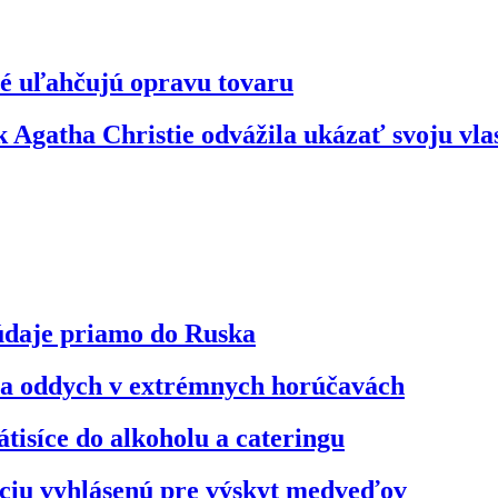
ré uľahčujú opravu tovaru
 Agatha Christie odvážila ukázať svoju vl
údaje priamo do Ruska
na oddych v extrémnych horúčavách
átisíce do alkoholu a cateringu
áciu vyhlásenú pre výskyt medveďov