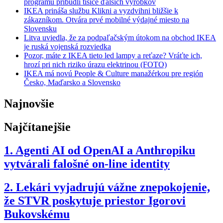
programu pribudli tisíce ďalších výrobkov
IKEA prináša službu Klikni a vyzdvihni bližšie k
zákazníkom. Otvára prvé mobilné výdajné miesto na
Slovensku
Litva uviedla, že za podpaľačským útokom na obchod IKEA
je ruská vojenská rozviedka
Pozor, máte z IKEA tieto led lampy a reťaze? Vráťte ich,
hrozí pri nich riziko úrazu elektrinou (FOTO)
IKEA má novú People & Culture manažérkou pre región
Česko, Maďarsko a Slovensko
Najnovšie
Najčítanejšie
1.
Agenti AI od OpenAI a Anthropiku
vytvárali falošné on-line identity
2.
Lekári vyjadrujú vážne znepokojenie,
že STVR poskytuje priestor Igorovi
Bukovskému