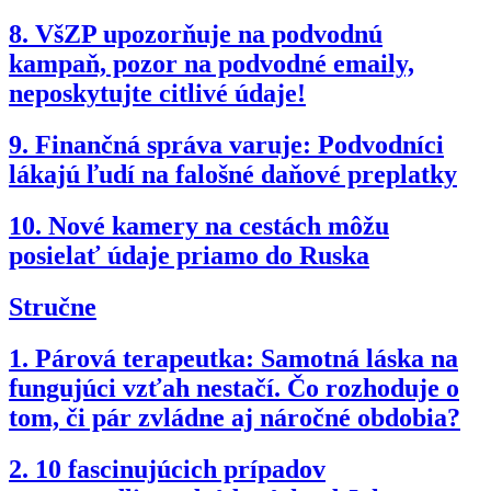
8.
VšZP upozorňuje na podvodnú
kampaň, pozor na podvodné emaily,
neposkytujte citlivé údaje!
9.
Finančná správa varuje: Podvodníci
lákajú ľudí na falošné daňové preplatky
10.
Nové kamery na cestách môžu
posielať údaje priamo do Ruska
Stručne
1.
Párová terapeutka: Samotná láska na
fungujúci vzťah nestačí. Čo rozhoduje o
tom, či pár zvládne aj náročné obdobia?
2.
10 fascinujúcich prípadov