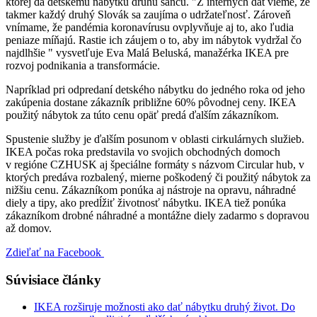
ktorej dá detskému nábytku druhú šancu. "Z interných dát vieme, že
takmer každý druhý Slovák sa zaujíma o udržateľnosť. Zároveň
vnímame, že pandémia koronavírusu ovplyvňuje aj to, ako ľudia
peniaze míňajú. Rastie ich záujem o to, aby im nábytok vydržal čo
najdlhšie " vysvetľuje Eva Malá Beluská, manažérka IKEA pre
rozvoj podnikania a transformácie.
Napríklad pri odpredaní detského nábytku do jedného roka od jeho
zakúpenia dostane zákazník približne 60% pôvodnej ceny. IKEA
použitý nábytok za túto cenu opäť predá ďalším zákazníkom.
Spustenie služby je ďalším posunom v oblasti cirkulárnych služieb.
IKEA počas roka predstavila vo svojich obchodných domoch
v regióne CZHUSK aj špeciálne formáty s názvom Circular hub, v
ktorých predáva rozbalený, mierne poškodený či použitý nábytok za
nižšiu cenu. Zákazníkom ponúka aj nástroje na opravu, náhradné
diely a tipy, ako predĺžiť životnosť nábytku. IKEA tiež ponúka
zákazníkom drobné náhradné a montážne diely zadarmo s dopravou
až domov.
Zdieľať na Facebook
Súvisiace články
IKEA rozširuje možnosti ako dať nábytku druhý život. Do