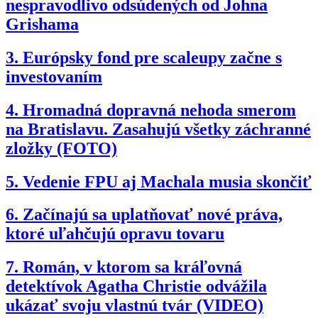
nespravodlivo odsúdených od Johna
Grishama
3.
Európsky fond pre scaleupy začne s
investovaním
4.
Hromadná dopravná nehoda smerom
na Bratislavu. Zasahujú všetky záchranné
zložky (FOTO)
5.
Vedenie FPU aj Machala musia skončiť
6.
Začínajú sa uplatňovať nové práva,
ktoré uľahčujú opravu tovaru
7.
Román, v ktorom sa kráľovná
detektívok Agatha Christie odvážila
ukázať svoju vlastnú tvár (VIDEO)