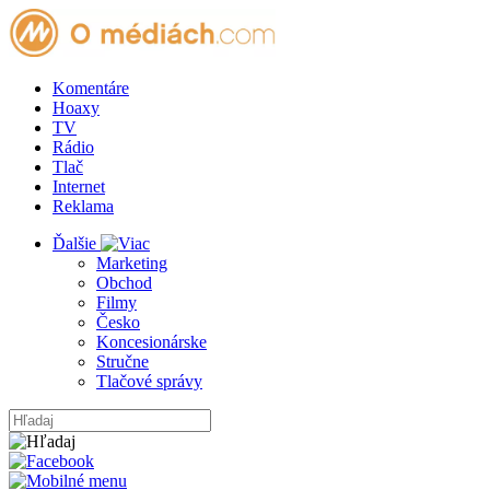
Komentáre
Hoaxy
TV
Rádio
Tlač
Internet
Reklama
Ďalšie
Marketing
Obchod
Filmy
Česko
Koncesionárske
Stručne
Tlačové správy