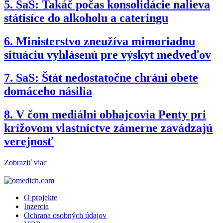
5.
SaS: Takáč počas konsolidácie nalieva
státisíce do alkoholu a cateringu
6.
Ministerstvo zneužíva mimoriadnu
situáciu vyhlásenú pre výskyt medveďov
7.
SaS: Štát nedostatočne chráni obete
domáceho násilia
8.
V čom mediálni obhajcovia Penty pri
krížovom vlastníctve zámerne zavádzajú
verejnosť
Zobraziť viac
O projekte
Inzercia
Ochrana osobných údajov