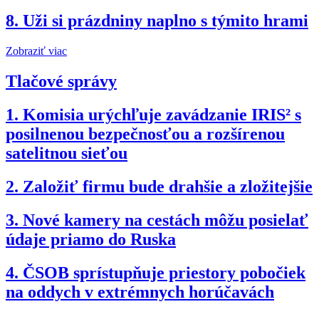
8.
Uži si prázdniny naplno s týmito hrami
Zobraziť viac
Tlačové správy
1.
Komisia urýchľuje zavádzanie IRIS² s
posilnenou bezpečnosťou a rozšírenou
satelitnou sieťou
2.
Založiť firmu bude drahšie a zložitejšie
3.
Nové kamery na cestách môžu posielať
údaje priamo do Ruska
4.
ČSOB sprístupňuje priestory pobočiek
na oddych v extrémnych horúčavách