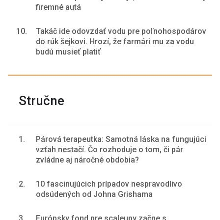
firemné autá
10.
Takáč ide odovzdať vodu pre poľnohospodárov
do rúk šejkovi. Hrozí, že farmári mu za vodu
budú musieť platiť
Stručne
1.
Párová terapeutka: Samotná láska na fungujúci
vzťah nestačí. Čo rozhoduje o tom, či pár
zvládne aj náročné obdobia?
2.
10 fascinujúcich prípadov nespravodlivo
odsúdených od Johna Grishama
3.
Európsky fond pre scaleupy začne s