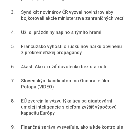
3.
Syndikát novinárov ČR vyzval novinárov aby
bojkotovali akcie ministerstva zahraničných vecí
4.
Uži si prázdniny naplno s týmito hrami
5.
Francúzsko vyhostilo ruskú novinárku obvinenú
z prokremeľskej propagandy
6.
4kast: Ako si užiť dovolenku bez starostí
7.
Slovenským kandidátom na Oscara je film
Potopa (VIDEO)
8.
EÚ zverejnila výzvu týkajúcu sa gigatovární
umelej inteligencie s cieľom zvýšiť výpočtovú
kapacitu Európy
9.
Finančná správa vysvetľuje, ako a kde kontroluje