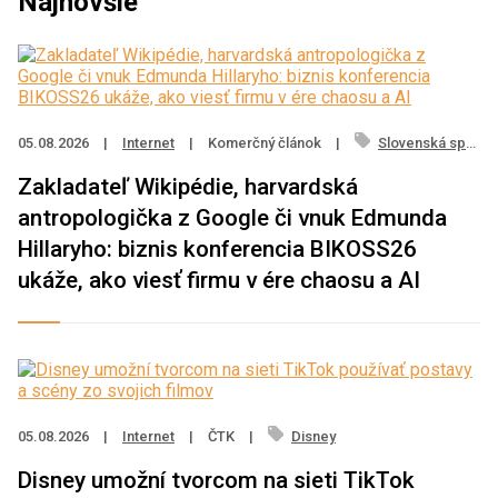
Najnovšie
05.08.2026
|
Internet
|
Komerčný článok
|
Slovenská sporiteľňa
Zakladateľ Wikipédie, harvardská
antropologička z Google či vnuk Edmunda
Hillaryho: biznis konferencia BIKOSS26
ukáže, ako viesť firmu v ére chaosu a AI
05.08.2026
|
Internet
|
ČTK
|
Disney
Disney umožní tvorcom na sieti TikTok