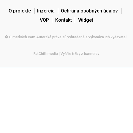
O projekte
Inzercia
Ochrana osobných údajov
VOP
Kontakt
Widget
© O médiách.com Autorské práva sú vyhradené a vykonáva ich vydavateľ.
FatChilli.media
| Vyššie tržby z bannerov