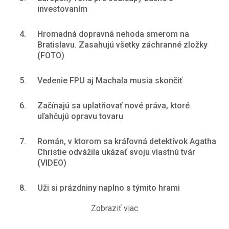
investovaním
4.
Hromadná dopravná nehoda smerom na
Bratislavu. Zasahujú všetky záchranné zložky
(FOTO)
5.
Vedenie FPU aj Machala musia skončiť
6.
Začínajú sa uplatňovať nové práva, ktoré
uľahčujú opravu tovaru
7.
Román, v ktorom sa kráľovná detektívok Agatha
Christie odvážila ukázať svoju vlastnú tvár
(VIDEO)
8.
Uži si prázdniny naplno s týmito hrami
Zobraziť viac