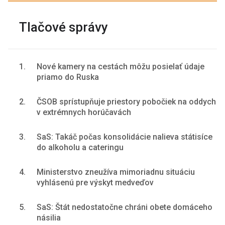
Tlačové správy
1.
Nové kamery na cestách môžu posielať údaje
priamo do Ruska
2.
ČSOB sprístupňuje priestory pobočiek na oddych
v extrémnych horúčavách
3.
SaS: Takáč počas konsolidácie nalieva státisíce
do alkoholu a cateringu
4.
Ministerstvo zneužíva mimoriadnu situáciu
vyhlásenú pre výskyt medveďov
5.
SaS: Štát nedostatočne chráni obete domáceho
násilia