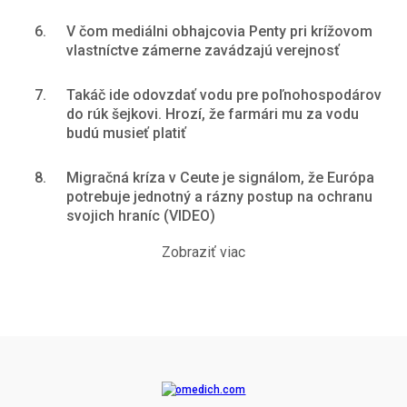
6.
V čom mediálni obhajcovia Penty pri krížovom
vlastníctve zámerne zavádzajú verejnosť
7.
Takáč ide odovzdať vodu pre poľnohospodárov
do rúk šejkovi. Hrozí, že farmári mu za vodu
budú musieť platiť
8.
Migračná kríza v Ceute je signálom, že Európa
potrebuje jednotný a rázny postup na ochranu
svojich hraníc (VIDEO)
Zobraziť viac