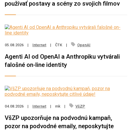
používať postavy a scény zo svojich filmov
05.08.2026
|
Internet
|
ČTK
|
OpenAI
Agenti AI od OpenAI a Anthropiku vytvárali
falošné on-line identity
04.08.2026
|
Internet
|
mk
|
VšZP
VšZP upozorňuje na podvodnú kampaň,
pozor na podvodné emaily, neposkytujte