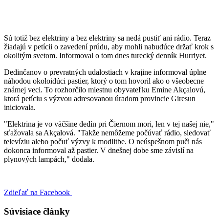
Sú totiž bez elektriny a bez elektriny sa nedá pustiť ani rádio. Teraz
žiadajú v petícii o zavedení prúdu, aby mohli nabudúce držať krok s
okolitým svetom. Informoval o tom dnes turecký denník Hurriyet.
Dedinčanov o prevratných udalostiach v krajine informoval úplne
náhodou okoloidúci pastier, ktorý o tom hovoril ako o všeobecne
známej veci. To rozhorčilo miestnu obyvateľku Emine Akçalovú,
ktorá petíciu s výzvou adresovanou úradom provincie Giresun
iniciovala.
"Elektrina je vo väčšine dedín pri Čiernom mori, len v tej našej nie,"
sťažovala sa Akçalová. "Takže nemôžeme počúvať rádio, sledovať
televíziu alebo počuť výzvy k modlitbe. O neúspešnom puči nás
dokonca informoval až pastier. V dnešnej dobe sme závislí na
plynových lampách," dodala.
Zdieľať na Facebook
Súvisiace články