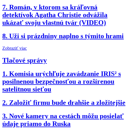
7.
Román, v ktorom sa kráľovná
detektívok Agatha Christie odvážila
ukázať svoju vlastnú tvár (VIDEO)
8.
Uži si prázdniny naplno s týmito hrami
Zobraziť viac
Tlačové správy
1.
Komisia urýchľuje zavádzanie IRIS² s
posilnenou bezpečnosťou a rozšírenou
satelitnou sieťou
2.
Založiť firmu bude drahšie a zložitejšie
3.
Nové kamery na cestách môžu posielať
údaje priamo do Ruska