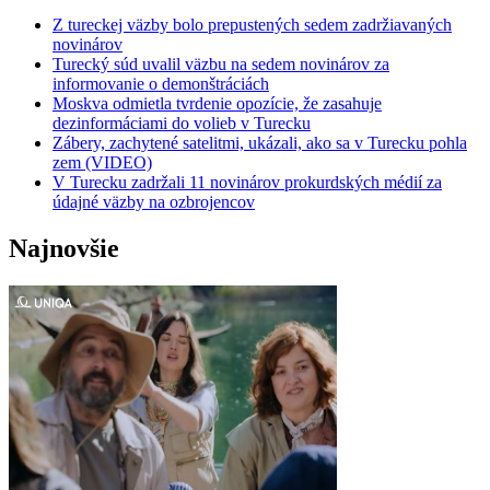
Z tureckej väzby bolo prepustených sedem zadržiavaných
novinárov
Turecký súd uvalil väzbu na sedem novinárov za
informovanie o demonštráciách
Moskva odmietla tvrdenie opozície, že zasahuje
dezinformáciami do volieb v Turecku
Zábery, zachytené satelitmi, ukázali, ako sa v Turecku pohla
zem (VIDEO)
V Turecku zadržali 11 novinárov prokurdských médií za
údajné väzby na ozbrojencov
Najnovšie