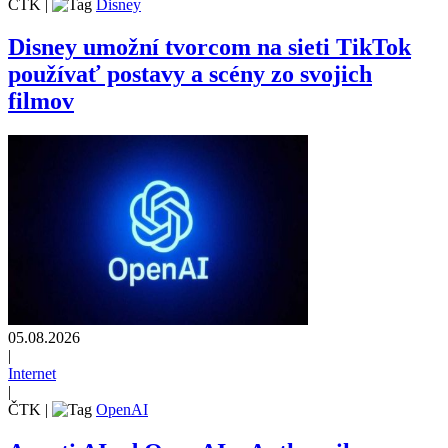
ČTK
|
Disney
Disney umožní tvorcom na sieti TikTok
používať postavy a scény zo svojich
filmov
05.08.2026
|
Internet
|
ČTK
|
OpenAI