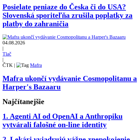
Posielate peniaze do Česka či do USA?
Slovenská sporiteľňa zrušila poplatky za
platby do zahraničia
04.08.2026
|
Tlač
|
ČTK
|
Mafra
Mafra ukončí vydávanie Cosmopolitanu a
Harper's Bazaaru
Najčítanejšie
1.
Agenti AI od OpenAI a Anthropiku
vytvárali falošné on-line identity
2.
Lekári vyjadrujú vážne znepokojenie,