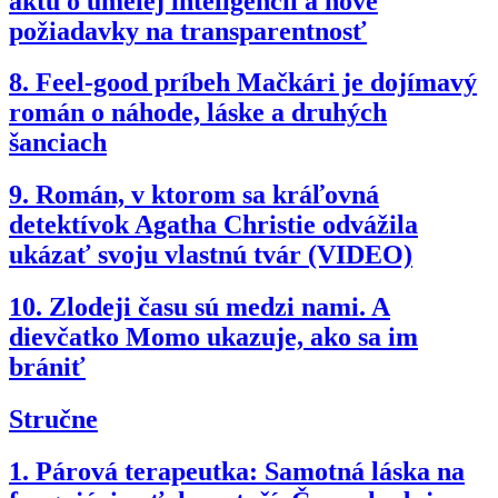
aktu o umelej inteligencii a nové
požiadavky na transparentnosť
8.
Feel-good príbeh Mačkári je dojímavý
román o náhode, láske a druhých
šanciach
9.
Román, v ktorom sa kráľovná
detektívok Agatha Christie odvážila
ukázať svoju vlastnú tvár (VIDEO)
10.
Zlodeji času sú medzi nami. A
dievčatko Momo ukazuje, ako sa im
brániť
Stručne
1.
Párová terapeutka: Samotná láska na