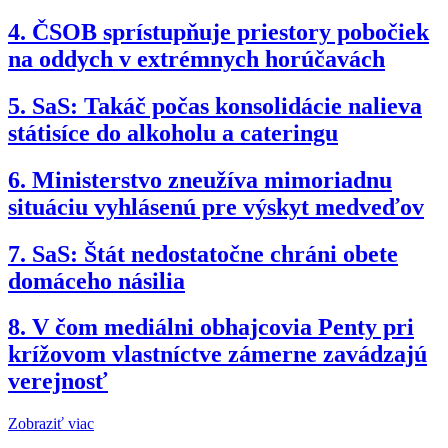
4.
ČSOB sprístupňuje priestory pobočiek
na oddych v extrémnych horúčavách
5.
SaS: Takáč počas konsolidácie nalieva
státisíce do alkoholu a cateringu
6.
Ministerstvo zneužíva mimoriadnu
situáciu vyhlásenú pre výskyt medveďov
7.
SaS: Štát nedostatočne chráni obete
domáceho násilia
8.
V čom mediálni obhajcovia Penty pri
krížovom vlastníctve zámerne zavádzajú
verejnosť
Zobraziť viac