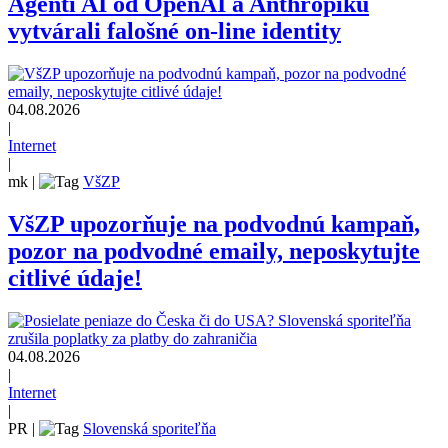
Agenti AI od OpenAI a Anthropiku
vytvárali falošné on-line identity
04.08.2026
|
Internet
|
mk
|
VšZP
VšZP upozorňuje na podvodnú kampaň,
pozor na podvodné emaily, neposkytujte
citlivé údaje!
04.08.2026
|
Internet
|
PR
|
Slovenská sporiteľňa