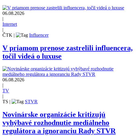
06.08.2026
|
Internet
|
ČTK
|
Influencer
V priamom prenose zastrelili influencera,
točil videá o luxuse
06.08.2026
|
TV
|
TS
|
STVR
Novinárske organizácie kritizujú
vyhýbavé rozhodnutie mediálneho
regulátora a ignoranciu Rady STVR