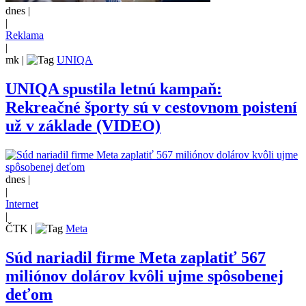
dnes |
|
Reklama
|
mk
|
UNIQA
UNIQA spustila letnú kampaň:
Rekreačné športy sú v cestovnom poistení
už v základe (VIDEO)
dnes |
|
Internet
|
ČTK
|
Meta
Súd nariadil firme Meta zaplatiť 567
miliónov dolárov kvôli ujme spôsobenej
deťom