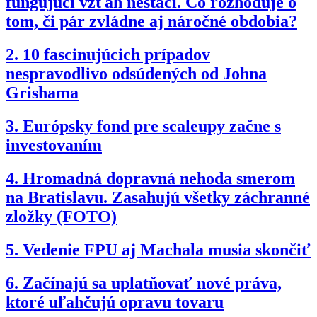
fungujúci vzťah nestačí. Čo rozhoduje o
tom, či pár zvládne aj náročné obdobia?
2.
10 fascinujúcich prípadov
nespravodlivo odsúdených od Johna
Grishama
3.
Európsky fond pre scaleupy začne s
investovaním
4.
Hromadná dopravná nehoda smerom
na Bratislavu. Zasahujú všetky záchranné
zložky (FOTO)
5.
Vedenie FPU aj Machala musia skončiť
6.
Začínajú sa uplatňovať nové práva,
ktoré uľahčujú opravu tovaru