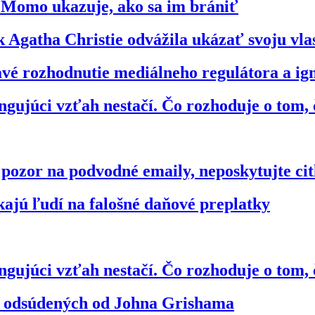
o Momo ukazuje, ako sa im brániť
 Agatha Christie odvážila ukázať svoju vl
bavé rozhodnutie mediálneho regulátora a 
gujúci vzťah nestačí. Čo rozhoduje o tom, 
zor na podvodné emaily, neposkytujte citl
kajú ľudí na falošné daňové preplatky
gujúci vzťah nestačí. Čo rozhoduje o tom, 
vo odsúdených od Johna Grishama