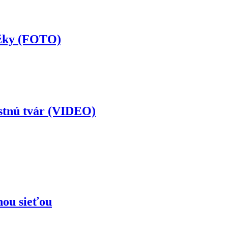
ožky (FOTO)
astnú tvár (VIDEO)
nou sieťou