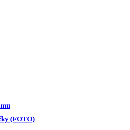
kému
ožky (FOTO)