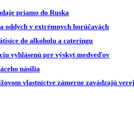
údaje priamo do Ruska
na oddych v extrémnych horúčavách
átisíce do alkoholu a cateringu
áciu vyhlásenú pre výskyt medveďov
áceho násilia
ížovom vlastníctve zámerne zavádzajú vere