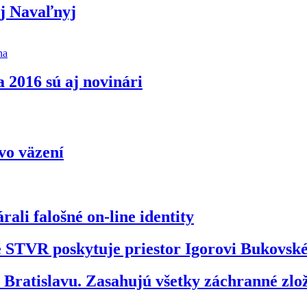
ej Navaľnyj
na
2016 sú aj novinári
 vo väzení
ali falošné on-line identity
že STVR poskytuje priestor Igorovi Bukovs
ratislavu. Zasahujú všetky záchranné zl