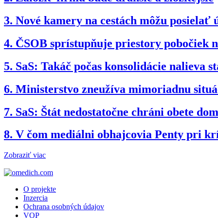
3.
Nové kamery na cestách môžu posielať 
4.
ČSOB sprístupňuje priestory pobočiek 
5.
SaS: Takáč počas konsolidácie nalieva st
6.
Ministerstvo zneužíva mimoriadnu situ
7.
SaS: Štát nedostatočne chráni obete dom
8.
V čom mediálni obhajcovia Penty pri kr
Zobraziť viac
O projekte
Inzercia
Ochrana osobných údajov
VOP