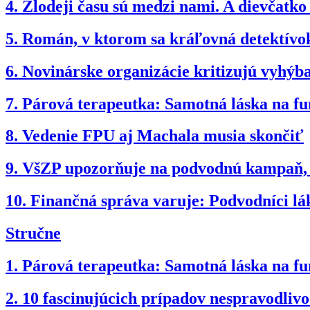
4.
Zlodeji času sú medzi nami. A dievčatk
5.
Román, v ktorom sa kráľovná detektívok
6.
Novinárske organizácie kritizujú vyhý
7.
Párová terapeutka: Samotná láska na fun
8.
Vedenie FPU aj Machala musia skončiť
9.
VšZP upozorňuje na podvodnú kampaň, po
10.
Finančná správa varuje: Podvodníci lá
Stručne
1.
Párová terapeutka: Samotná láska na fun
2.
10 fascinujúcich prípadov nespravodli