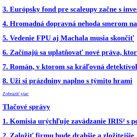
3.
Európsky fond pre scaleupy začne s inv
4.
Hromadná dopravná nehoda smerom na B
5.
Vedenie FPU aj Machala musia skončiť
6.
Začínajú sa uplatňovať nové práva, kto
7.
Román, v ktorom sa kráľovná detektívok
8.
Uži si prázdniny naplno s týmito hrami
Zobraziť viac
Tlačové správy
1.
Komisia urýchľuje zavádzanie IRIS² s po
2.
Založiť firmu bude drahšie a zložitejšie