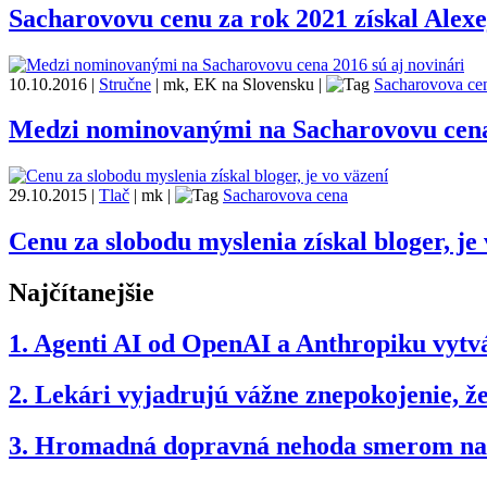
Sacharovovu cenu za rok 2021 získal Alex
10.10.2016
|
Stručne
|
mk, EK na Slovensku
|
Sacharovova ce
Medzi nominovanými na Sacharovovu cena 
29.10.2015
|
Tlač
|
mk
|
Sacharovova cena
Cenu za slobodu myslenia získal bloger, je
Najčítanejšie
1.
Agenti AI od OpenAI a Anthropiku vytvár
2.
Lekári vyjadrujú vážne znepokojenie, 
3.
Hromadná dopravná nehoda smerom na B