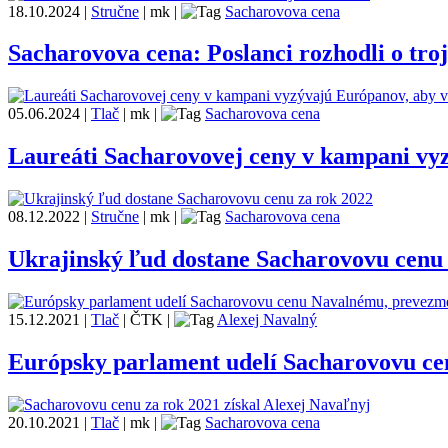
18.10.2024
|
Stručne
|
mk
|
Sacharovova cena
Sacharovova cena: Poslanci rozhodli o troji
05.06.2024
|
Tlač
|
mk
|
Sacharovova cena
Laureáti Sacharovovej ceny v kampani vyz
08.12.2022
|
Stručne
|
mk
|
Sacharovova cena
Ukrajinský ľud dostane Sacharovovu cenu
15.12.2021
|
Tlač
|
ČTK
|
Alexej Navalný
Európsky parlament udelí Sacharovovu ce
20.10.2021
|
Tlač
|
mk
|
Sacharovova cena