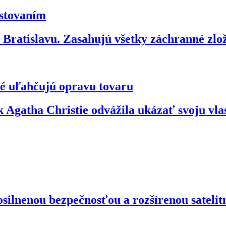
estovaním
ratislavu. Zasahujú všetky záchranné zl
ré uľahčujú opravu tovaru
 Agatha Christie odvážila ukázať svoju vl
silnenou bezpečnosťou a rozšírenou satelit