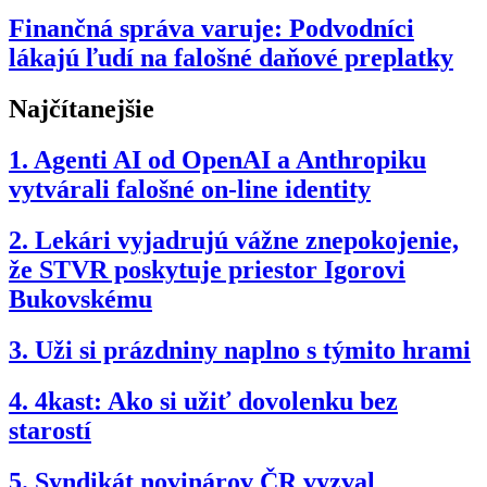
Finančná správa varuje: Podvodníci
lákajú ľudí na falošné daňové preplatky
Najčítanejšie
1.
Agenti AI od OpenAI a Anthropiku
vytvárali falošné on-line identity
2.
Lekári vyjadrujú vážne znepokojenie,
že STVR poskytuje priestor Igorovi
Bukovskému
3.
Uži si prázdniny naplno s týmito hrami
4.
4kast: Ako si užiť dovolenku bez
starostí
5.
Syndikát novinárov ČR vyzval