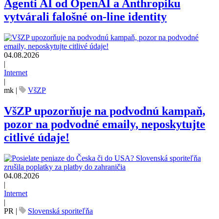
Agenti AI od OpenAI a Anthropiku
vytvárali falošné on-line identity
04.08.2026
|
Internet
|
mk
|
VšZP
VšZP upozorňuje na podvodnú kampaň,
pozor na podvodné emaily, neposkytujte
citlivé údaje!
04.08.2026
|
Internet
|
PR
|
Slovenská sporiteľňa