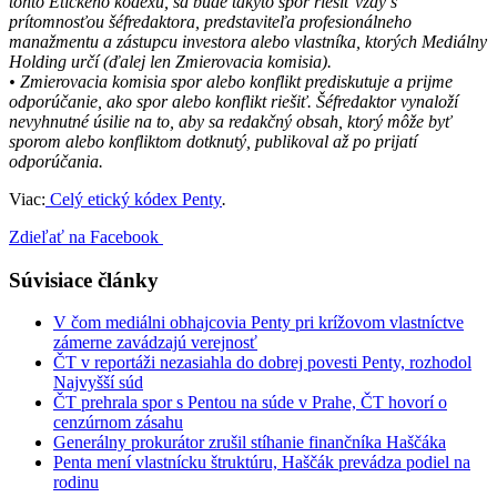
tohto Etického kódexu, sa bude takýto spor riešiť vždy s
prítomnosťou šéfredaktora, predstaviteľa profesionálneho
manažmentu a zástupcu investora alebo vlastníka, ktorých Mediálny
Holding určí (ďalej len Zmierovacia komisia).
• Zmierovacia komisia spor alebo konflikt prediskutuje a prijme
odporúčanie, ako spor alebo konflikt riešiť. Šéfredaktor vynaloží
nevyhnutné úsilie na to, aby sa redakčný obsah, ktorý môže byť
sporom alebo konfliktom dotknutý, publikoval až po prijatí
odporúčania.
Viac:
Celý etický kódex Penty
.
Zdieľať na Facebook
Súvisiace články
V čom mediálni obhajcovia Penty pri krížovom vlastníctve
zámerne zavádzajú verejnosť
ČT v reportáži nezasiahla do dobrej povesti Penty, rozhodol
Najvyšší súd
ČT prehrala spor s Pentou na súde v Prahe, ČT hovorí o
cenzúrnom zásahu
Generálny prokurátor zrušil stíhanie finančníka Haščáka
Penta mení vlastnícku štruktúru, Haščák prevádza podiel na
rodinu