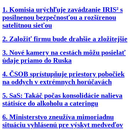
1.
Komisia urýchľuje zavádzanie IRIS² s
posilnenou bezpečnosťou a rozšírenou
satelitnou sieťou
2.
Založiť firmu bude drahšie a zložitejšie
3.
Nové kamery na cestách môžu posielať
údaje priamo do Ruska
4.
ČSOB sprístupňuje priestory pobočiek
na oddych v extrémnych horúčavách
5.
SaS: Takáč počas konsolidácie nalieva
státisíce do alkoholu a cateringu
6.
Ministerstvo zneužíva mimoriadnu
situáciu vyhlásenú pre výskyt medveďov