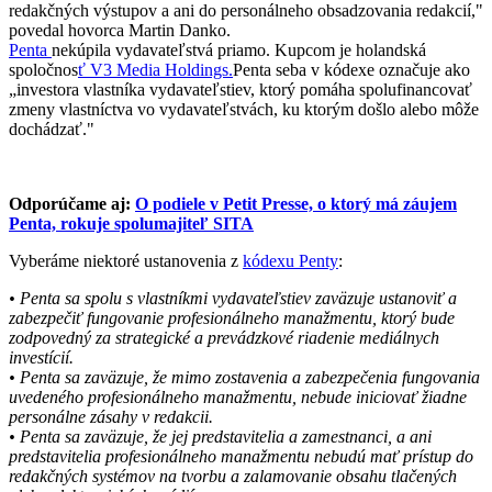
redakčných výstupov a ani do personálneho obsadzovania redakcií,"
povedal hovorca Martin Danko.
Penta
nekúpila vydavateľstvá priamo. Kupcom je holandská
spoločnos
ť V3 Media Holdings.
Penta seba v kódexe označuje ako
„investora vlastníka vydavateľstiev, ktorý pomáha spolufinancovať
zmeny vlastníctva vo vydavateľstvách, ku ktorým došlo alebo môže
dochádzať."
Odporúčame aj:
O podiele v Petit Presse, o ktorý má záujem
Penta, rokuje spolumajiteľ SITA
Vyberáme niektoré ustanovenia z
kódexu Penty
:
• Penta sa spolu s vlastníkmi vydavateľstiev zaväzuje ustanoviť a
zabezpečiť fungovanie profesionálneho manažmentu, ktorý bude
zodpovedný za strategické a prevádzkové riadenie mediálnych
investícií.
• Penta sa zaväzuje, že mimo zostavenia a zabezpečenia fungovania
uvedeného profesionálneho manažmentu, nebude iniciovať žiadne
personálne zásahy v redakcii.
• Penta sa zaväzuje, že jej predstavitelia a zamestnanci, a ani
predstavitelia profesionálneho manažmentu nebudú mať prístup do
redakčných systémov na tvorbu a zalamovanie obsahu tlačených