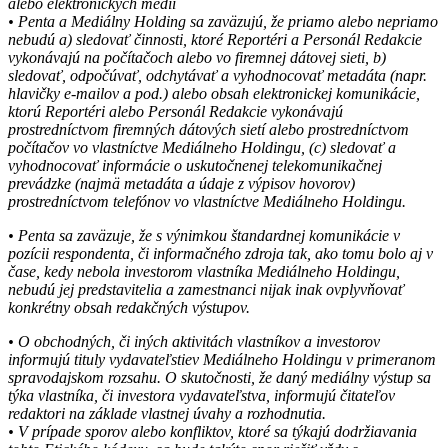
alebo elektronických médií
• Penta a Mediálny Holding sa zaväzujú, že priamo alebo nepriamo
nebudú a) sledovať činnosti, ktoré Reportéri a Personál Redakcie
vykonávajú na počítačoch alebo vo firemnej dátovej sieti, b)
sledovať, odpočúvať, odchytávať a vyhodnocovať metadáta (napr.
hlavičky e-mailov a pod.) alebo obsah elektronickej komunikácie,
ktorú Reportéri alebo Personál Redakcie vykonávajú
prostredníctvom firemných dátových sietí alebo prostredníctvom
počítačov vo vlastníctve Mediálneho Holdingu, (c) sledovať a
vyhodnocovať informácie o uskutočnenej telekomunikačnej
prevádzke (najmä metadáta a údaje z výpisov hovorov)
prostredníctvom telefónov vo vlastníctve Mediálneho Holdingu.
• Penta sa zaväzuje, že s výnimkou štandardnej komunikácie v
pozícii respondenta, či informačného zdroja tak, ako tomu bolo aj v
čase, kedy nebola investorom vlastníka Mediálneho Holdingu,
nebudú jej predstavitelia a zamestnanci nijak inak ovplyvňovať
konkrétny obsah redakčných výstupov.
• O obchodných, či iných aktivitách vlastníkov a investorov
informujú tituly vydavateľstiev Mediálneho Holdingu v primeranom
spravodajskom rozsahu. O skutočnosti, že daný mediálny výstup sa
týka vlastníka, či investora vydavateľstva, informujú čitateľov
redaktori na základe vlastnej úvahy a rozhodnutia.
• V prípade sporov alebo konfliktov, ktoré sa týkajú dodržiavania