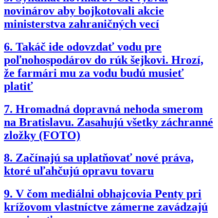
novinárov aby bojkotovali akcie
ministerstva zahraničných vecí
6.
Takáč ide odovzdať vodu pre
poľnohospodárov do rúk šejkovi. Hrozí,
že farmári mu za vodu budú musieť
platiť
7.
Hromadná dopravná nehoda smerom
na Bratislavu. Zasahujú všetky záchranné
zložky (FOTO)
8.
Začínajú sa uplatňovať nové práva,
ktoré uľahčujú opravu tovaru
9.
V čom mediálni obhajcovia Penty pri
krížovom vlastníctve zámerne zavádzajú