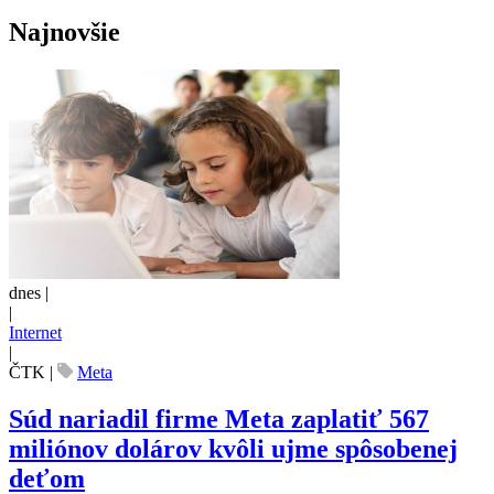
Najnovšie
dnes |
|
Internet
|
ČTK
|
Meta
Súd nariadil firme Meta zaplatiť 567
miliónov dolárov kvôli ujme spôsobenej
deťom