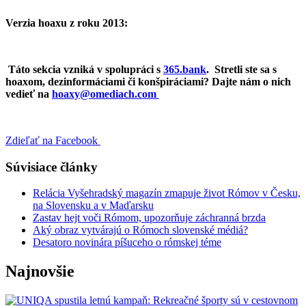
Verzia hoaxu z roku 2013:
Táto sekcia vzniká v spolupráci s
365.bank
.
Stretli ste sa s
hoaxom, dezinformáciami či konšpiráciami? Dajte nám o nich
vedieť na
hoaxy@omediach.com
Zdieľať na Facebook
Súvisiace články
Relácia Vyšehradský magazín zmapuje život Rómov v Česku,
na Slovensku a v Maďarsku
Zastav hejt voči Rómom, upozorňuje záchranná brzda
Aký obraz vytvárajú o Rómoch slovenské médiá?
Desatoro novinára píšuceho o rómskej téme
Najnovšie