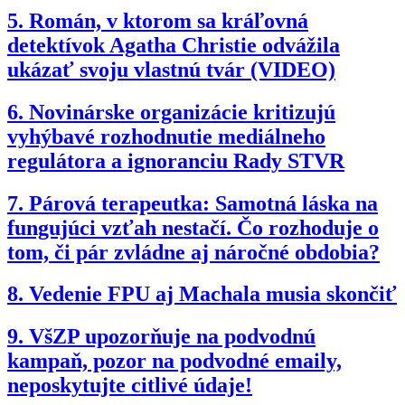
5.
Román, v ktorom sa kráľovná
detektívok Agatha Christie odvážila
ukázať svoju vlastnú tvár (VIDEO)
6.
Novinárske organizácie kritizujú
vyhýbavé rozhodnutie mediálneho
regulátora a ignoranciu Rady STVR
7.
Párová terapeutka: Samotná láska na
fungujúci vzťah nestačí. Čo rozhoduje o
tom, či pár zvládne aj náročné obdobia?
8.
Vedenie FPU aj Machala musia skončiť
9.
VšZP upozorňuje na podvodnú
kampaň, pozor na podvodné emaily,
neposkytujte citlivé údaje!