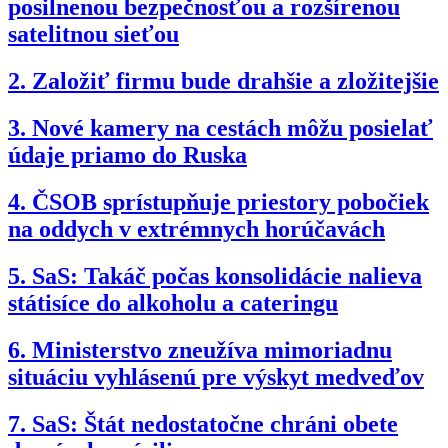
posilnenou bezpečnosťou a rozšírenou
satelitnou sieťou
2.
Založiť firmu bude drahšie a zložitejšie
3.
Nové kamery na cestách môžu posielať
údaje priamo do Ruska
4.
ČSOB sprístupňuje priestory pobočiek
na oddych v extrémnych horúčavách
5.
SaS: Takáč počas konsolidácie nalieva
státisíce do alkoholu a cateringu
6.
Ministerstvo zneužíva mimoriadnu
situáciu vyhlásenú pre výskyt medveďov
7.
SaS: Štát nedostatočne chráni obete