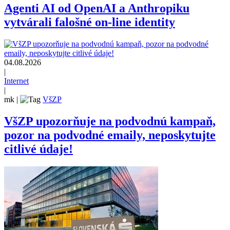
Agenti AI od OpenAI a Anthropiku
vytvárali falošné on-line identity
04.08.2026
|
Internet
|
mk
|
VšZP
VšZP upozorňuje na podvodnú kampaň,
pozor na podvodné emaily, neposkytujte
citlivé údaje!