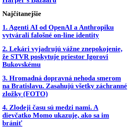
Harper's Bazaaru
Najčítanejšie
1.
Agenti AI od OpenAI a Anthropiku
vytvárali falošné on-line identity
2.
Lekári vyjadrujú vážne znepokojenie,
že STVR poskytuje priestor Igorovi
Bukovskému
3.
Hromadná dopravná nehoda smerom
na Bratislavu. Zasahujú všetky záchranné
zložky (FOTO)
4.
Zlodeji času sú medzi nami. A
dievčatko Momo ukazuje, ako sa im
brániť