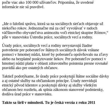
počte viac ako 100 000 užívateľov. Pripomína, že uvedené
informácie nie sú pravdivé.
„Ide o falošnú správu, ktorá sa na sociálnych sieťach objavuje už
niekoľko rokov. Jednoznačne má za cieľ vyvolávať v radoch
väčšinového obyvateľstva animozitu voči etnickej skupine Rómov,“
píše v stanovisku Ústredia práce, sociálnych vecí a rodiny.
Úrady práce, sociálnych vecí a rodiny nevystavujú žiadne
potvrdenie pre poberateľov štátnych sociálnych dávok vrátane
pomoci v hmotnej núdzi, ktoré by poberateľa oprávňovalo na zľavy
alebo na bezplatné poskytovanie liekov. Pre poberateľov pomoci v
hmotnej núdzi platia v oblasti zdravotného poistenia presne rovnaké
pravidlá ako pre ostatných občanov.
Taktiež podotýkame, že úrady práce poskytujú štátne sociálne dávky
a aj ostatné služby na občianskom princípe. Úrady neevidujú
etnický pôvod klientov a poskytujú dávky aj služby všetkým
občanom bez rozdielu, ak splnia zákonom stanovené podmienky,
dodáva úrad práce v stanovisku.
Takto sa šíril v minulosti. Tu je česká verzia z roku 2011