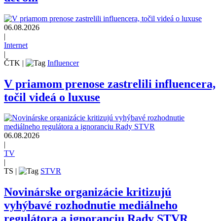
06.08.2026
|
Internet
|
ČTK
|
Influencer
V priamom prenose zastrelili influencera,
točil videá o luxuse
06.08.2026
|
TV
|
TS
|
STVR
Novinárske organizácie kritizujú
vyhýbavé rozhodnutie mediálneho
regulátora a ignoranciu Rady STVR