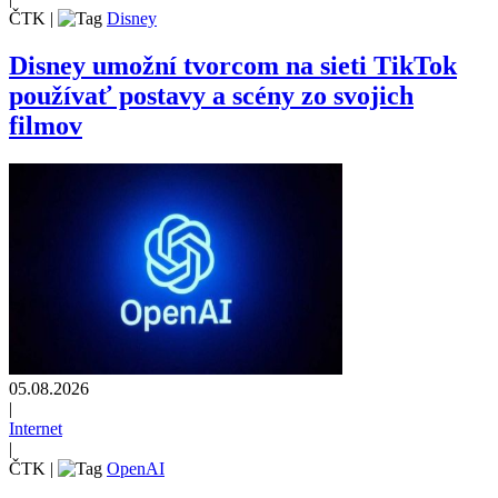
ČTK
|
Disney
Disney umožní tvorcom na sieti TikTok
používať postavy a scény zo svojich
filmov
05.08.2026
|
Internet
|
ČTK
|
OpenAI