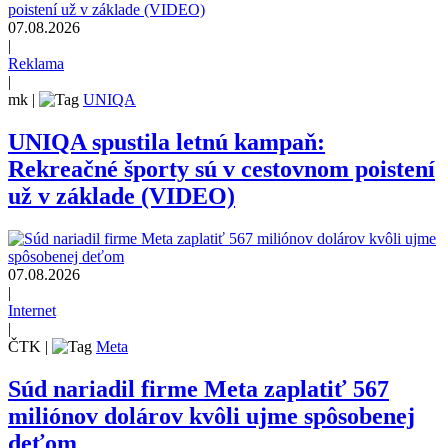
07.08.2026
|
Reklama
|
mk
|
UNIQA
UNIQA spustila letnú kampaň:
Rekreačné športy sú v cestovnom poistení
už v základe (VIDEO)
07.08.2026
|
Internet
|
ČTK
|
Meta
Súd nariadil firme Meta zaplatiť 567
miliónov dolárov kvôli ujme spôsobenej
deťom