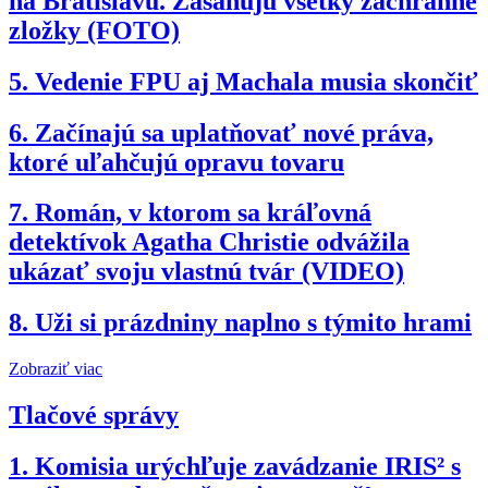
na Bratislavu. Zasahujú všetky záchranné
zložky (FOTO)
5.
Vedenie FPU aj Machala musia skončiť
6.
Začínajú sa uplatňovať nové práva,
ktoré uľahčujú opravu tovaru
7.
Román, v ktorom sa kráľovná
detektívok Agatha Christie odvážila
ukázať svoju vlastnú tvár (VIDEO)
8.
Uži si prázdniny naplno s týmito hrami
Zobraziť viac
Tlačové správy
1.
Komisia urýchľuje zavádzanie IRIS² s