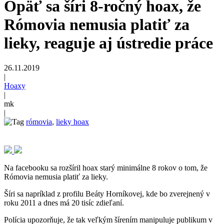
Opäť sa šíri 8-ročný hoax, že
Rómovia nemusia platiť za
lieky, reaguje aj ústredie práce
26.11.2019
|
Hoaxy
|
mk
|
rómovia
,
lieky hoax
Na facebooku sa rozšíril hoax starý minimálne 8 rokov o tom, že
Rómovia nemusia platiť za lieky.
Šíri sa napríklad z profilu Beáty Horníkovej, kde bo zverejnený v
roku 2011 a dnes má 20 tisíc zdieľaní.
Polícia upozorňuje, že tak veľkým šírením manipuluje publikum v