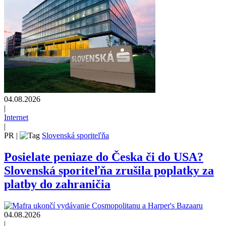
04.08.2026
|
Internet
|
PR
|
Slovenská sporiteľňa
Posielate peniaze do Česka či do USA?
Slovenská sporiteľňa zrušila poplatky za
platby do zahraničia
04.08.2026
|