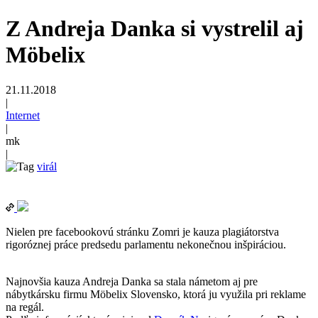
Z Andreja Danka si vystrelil aj
Möbelix
21.11.2018
|
Internet
|
mk
|
virál
Nielen pre facebookovú stránku Zomri je kauza plagiátorstva
rigoróznej práce predsedu parlamentu nekonečnou inšpiráciou.
Najnovšia kauza Andreja Danka sa stala námetom aj pre
nábytkársku firmu Möbelix Slovensko, ktorá ju využila pri reklame
na regál.