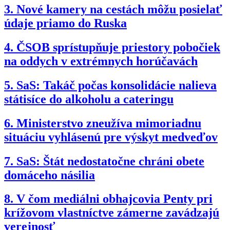
3.
Nové kamery na cestách môžu posielať
údaje priamo do Ruska
4.
ČSOB sprístupňuje priestory pobočiek
na oddych v extrémnych horúčavách
5.
SaS: Takáč počas konsolidácie nalieva
státisíce do alkoholu a cateringu
6.
Ministerstvo zneužíva mimoriadnu
situáciu vyhlásenú pre výskyt medveďov
7.
SaS: Štát nedostatočne chráni obete
domáceho násilia
8.
V čom mediálni obhajcovia Penty pri
krížovom vlastníctve zámerne zavádzajú
verejnosť