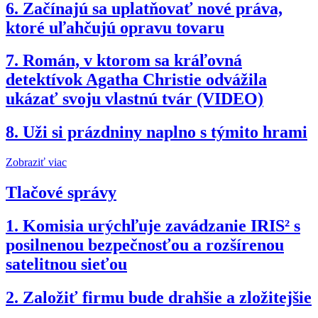
6.
Začínajú sa uplatňovať nové práva,
ktoré uľahčujú opravu tovaru
7.
Román, v ktorom sa kráľovná
detektívok Agatha Christie odvážila
ukázať svoju vlastnú tvár (VIDEO)
8.
Uži si prázdniny naplno s týmito hrami
Zobraziť viac
Tlačové správy
1.
Komisia urýchľuje zavádzanie IRIS² s
posilnenou bezpečnosťou a rozšírenou
satelitnou sieťou
2.
Založiť firmu bude drahšie a zložitejšie