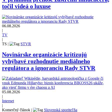
točil videá o luxuse
06.08.2026
|
TV
|
TS
|
STVR
Novinárske organizácie kritizujú
vyhýbavé rozhodnutie mediálneho
regulátora a ignoranciu Rady STVR
05.08.2026
|
Internet
|
Komerčný článok
|
Slovenská sporiteľňa