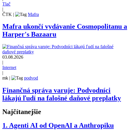
Tlač
|
ČTK
|
Mafra
Mafra ukončí vydávanie Cosmopolitanu a
Harper's Bazaaru
03.08.2026
|
Internet
|
mk
|
podvod
Finančná správa varuje: Podvodníci
lákajú ľudí na falošné daňové preplatky
Najčítanejšie
1.
Agenti AI od OpenAI a Anthropiku