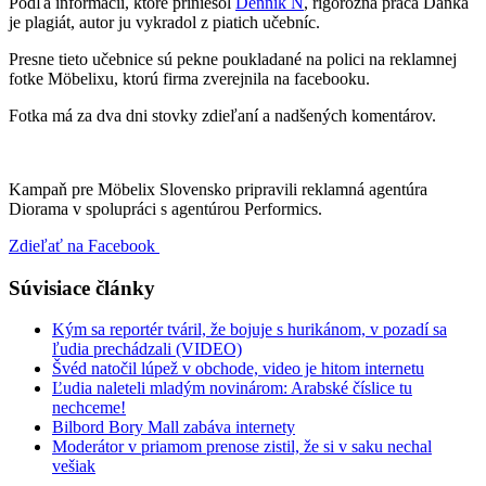
Podľa informácií, ktoré priniesol
Denník N
, rigorózna práca Danka
je plagiát, autor ju vykradol z piatich učebníc.
Presne tieto učebnice sú pekne poukladané na polici na reklamnej
fotke Möbelixu, ktorú firma zverejnila na facebooku.
Fotka má za dva dni stovky zdieľaní a nadšených komentárov.
Kampaň pre Möbelix Slovensko pripravili reklamná agentúra
Diorama v spolupráci s agentúrou Performics.
Zdieľať na Facebook
Súvisiace články
Kým sa reportér tváril, že bojuje s hurikánom, v pozadí sa
ľudia prechádzali (VIDEO)
Švéd natočil lúpež v obchode, video je hitom internetu
Ľudia naleteli mladým novinárom: Arabské číslice tu
nechceme!
Bilbord Bory Mall zabáva internety
Moderátor v priamom prenose zistil, že si v saku nechal
vešiak