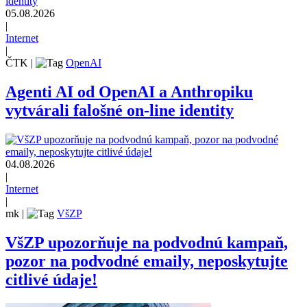
05.08.2026
|
Internet
|
ČTK
|
OpenAI
Agenti AI od OpenAI a Anthropiku
vytvárali falošné on-line identity
04.08.2026
|
Internet
|
mk
|
VšZP
VšZP upozorňuje na podvodnú kampaň,
pozor na podvodné emaily, neposkytujte
citlivé údaje!