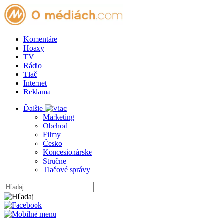
Komentáre
Hoaxy
TV
Rádio
Tlač
Internet
Reklama
Ďalšie
Marketing
Obchod
Filmy
Česko
Koncesionárske
Stručne
Tlačové správy