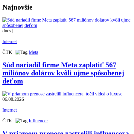
Najnovšie
dnes |
|
Internet
|
ČTK
|
Meta
Súd nariadil firme Meta zaplatiť 567
miliónov dolárov kvôli ujme spôsobenej
deťom
06.08.2026
|
Internet
|
ČTK
|
Influencer
V priamom prenose zastrelili influencera,