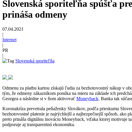
Slovenská sporiteľňa spúšťa pr
prináša odmeny
07.04.2021
|
Internet
|
PR
|
Slovenská sporiteľňa
Odmenu za platbu kartou získajú ľudia za bezhotovostný nákup v obc
tým, že odmeny zákazníkom ponúka na mieru na základe ich predchádz
Georgea a následne si v ňom aktivovať
Moneyback
. Banka tak súčas
Koronakríza prevetrala peňaženky Slovákov, podľa prieskumu Sloven
bezhotovostné platenie je najrýchlejší a najbezpečnejší spôsob, ako
preto prináša digitálnu inováciu Moneyback, vďaka ktorej motivuje
podporuje aj transparentnú ekonomiku.