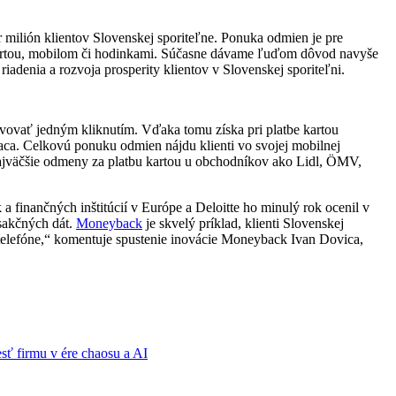
milión klientov Slovenskej sporiteľne. Ponuka odmien je pre
e kartou, mobilom či hodinkami. Súčasne dávame ľuďom dôvod navyše
adenia a rozvoja prosperity klientov v Slovenskej sporiteľni.
ivovať jedným kliknutím. Vďaka tomu získa pri platbe kartou
ca. Celkovú ponuku odmien nájdu klienti vo svojej mobilnej
a najväčšie odmeny za platbu kartou u obchodníkov ako Lidl, ÖMV,
 finančných inštitúcií v Európe a Deloitte ho minulý rok ocenil v
sakčných dát.
Moneyback
je skvelý príklad, klienti Slovenskej
h telefóne,“ komentuje spustenie inovácie Moneyback Ivan Dovica,
sť firmu v ére chaosu a AI