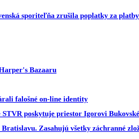
enská sporiteľňa zrušila poplatky za platby
 Harper's Bazaaru
ali falošné on-line identity
že STVR poskytuje priestor Igorovi Bukovs
ratislavu. Zasahujú všetky záchranné zl