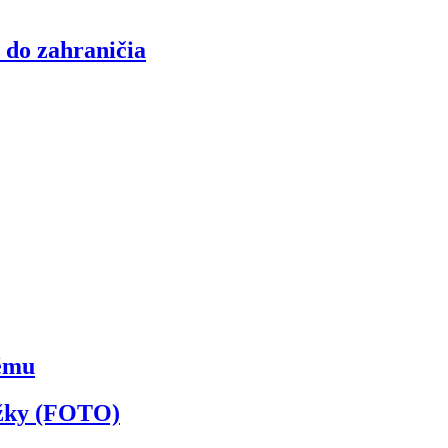
 do zahraničia
kému
ožky (FOTO)