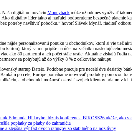
. Našu digitálnu inováciu
Moneyback
môže už oddnes využívať takmer 
. Ako digitálny líder takto aj naďalej podporujeme bezpečné plateni
z potreby navštíviť pobočku,“ hovorí Slávek Mynář, riaditeľ odboru ri
dne nájde personalizovanú ponuku u obchodníkov, ktorú si vie tiež akt
artou), ktorý sa mu pripíše na účet na začiatku nasledujúceho mesia
viac ako 80 partnermi a ich počet stále rastie. Aktuálne získajú ľudi
artnerov sa pohybujú až do výšky 8 % z celkového nákupu.
ovenský startup Dateio. Podobne pracuje pre necelé dve desiatky bánk a
óne. „Bankám po celej Európe pomáhame inovovať produkty pomocou tran
 aplikáciu, a obchodníci možnosť osloviť svojich klientov priamo v ic
 vnuk Edmunda Hillaryho: biznis konferencia BIKOSS26 ukáže, ako vie
ušila poplatky za platby do zahraničia
ne a zlepšila výhľad dvoch ratingov zo stabilného na pozitívny