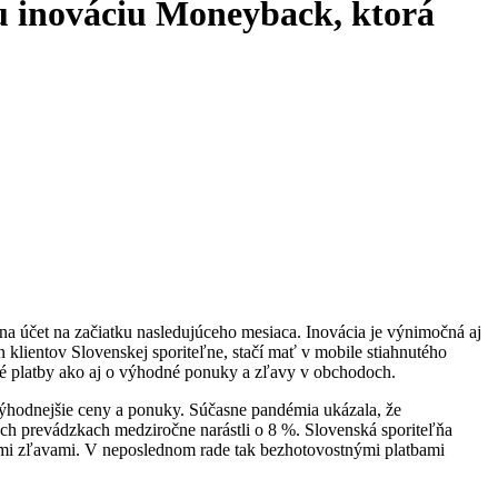
nu inováciu Moneyback, ktorá
a účet na začiatku nasledujúceho mesiaca. Inovácia je výnimočná aj
klientov Slovenskej sporiteľne, stačí mať v mobile stiahnutého
tné platby ako aj o výhodné ponuky a zľavy v obchodoch.
výhodnejšie ceny a ponuky. Súčasne pandémia ukázala, že
ých prevádzkach medziročne narástli o 8 %. Slovenská sporiteľňa
ými zľavami. V neposlednom rade tak bezhotovostnými platbami