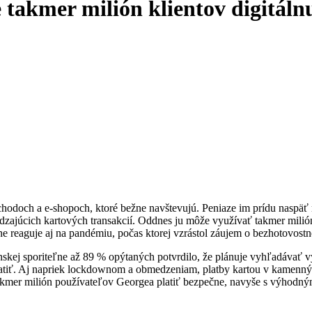
e takmer milión klientov digitál
hodoch a e-shopoch, ktoré bežne navštevujú. Peniaze im prídu naspäť n
ajúcich kartových transakcií. Oddnes ju môže využívať takmer milión 
ne reaguje aj na pandémiu, počas ktorej vzrástol záujem o bezhotovos
skej sporiteľne až 89 % opýtaných potvrdilo, že plánuje vyhľadávať 
 platiť. Aj napriek lockdownom a obmedzeniam, platby kartou v kamenn
 takmer milión používateľov Georgea platiť bezpečne, navyše s výhodn