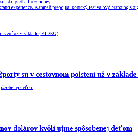
Slovensku podľa Euromoney
brand experience. Kampaň prepojila ikonický festivalový branding s d
porty sú v cestovnom poistení už v základ
ónov dolárov kvôli ujme spôsobenej deťom