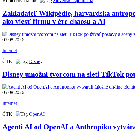
Komerčný článok
|
Slovenská sporiteľňa
Zakladateľ Wikipédie, harvardská antrop
ako viesť firmu v ére chaosu a AI
05.08.2026
|
Internet
|
ČTK
|
Disney
Disney umožní tvorcom na sieti TikTok pou
05.08.2026
|
Internet
|
ČTK
|
OpenAI
Agenti AI od OpenAI a Anthropiku vytvárali