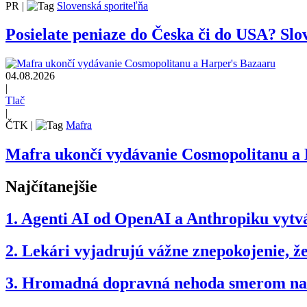
PR
|
Slovenská sporiteľňa
Posielate peniaze do Česka či do USA? Slov
04.08.2026
|
Tlač
|
ČTK
|
Mafra
Mafra ukončí vydávanie Cosmopolitanu a
Najčítanejšie
1.
Agenti AI od OpenAI a Anthropiku vytvár
2.
Lekári vyjadrujú vážne znepokojenie, 
3.
Hromadná dopravná nehoda smerom na B