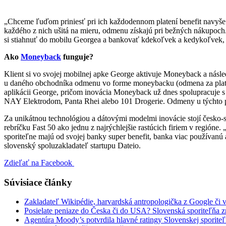
„Chceme ľuďom priniesť pri ich každodennom platení benefit navyše
každého z nich ušitá na mieru, odmenu získajú pri bežných nákupoch
si stiahnuť do mobilu Georgea a bankovať kdekoľvek a kedykoľvek, be
Ako
Moneyback
funguje?
Klient si vo svojej mobilnej apke George aktivuje Moneyback a násle
u daného obchodníka odmenu vo forme moneybacku (odmena za platbu k
aplikácii George, pričom inovácia Moneyback už dnes spolupracuje s 
NAY Elektrodom, Panta Rhei alebo 101 Drogerie. Odmeny u týchto p
Za unikátnou technológiou a dátovými modelmi inovácie stojí česko-sl
rebríčku Fast 50 ako jednu z najrýchlejšie rastúcich firiem v regi
sporiteľne majú od svojej banky super benefit, banka viac používanú
slovenský spoluzakladateľ startupu Dateio.
Zdieľať na Facebook
Súvisiace články
Zakladateľ Wikipédie, harvardská antropologička z Google či
Posielate peniaze do Česka či do USA? Slovenská sporiteľňa zr
Agentúra Moody’s potvrdila hlavné ratingy Slovenskej sporiteľ