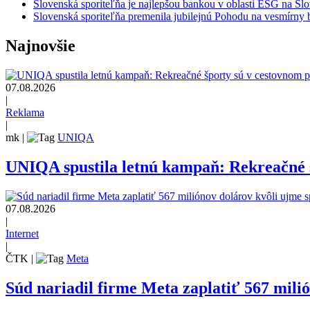
Slovenská sporiteľňa je najlepšou bankou v oblasti ESG na 
Slovenská sporiteľňa premenila jubilejnú Pohodu na vesmírny 
Najnovšie
07.08.2026
|
Reklama
|
mk
|
UNIQA
UNIQA spustila letnú kampaň: Rekreačné š
07.08.2026
|
Internet
|
ČTK
|
Meta
Súd nariadil firme Meta zaplatiť 567 mili