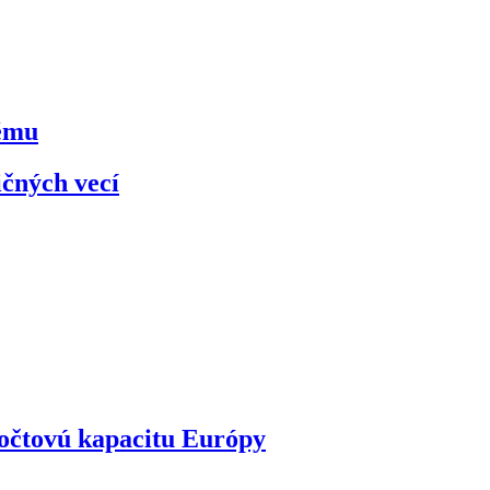
kému
ičných vecí
ýpočtovú kapacitu Európy