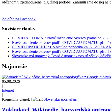
občanom v zjednodušenej digitálnej podobe. Zahrnuli sme do nej najč
Zdieľať na Facebook
Súvisiace články
COVID AUTOMAT: Nové rozdelenie okresov platné od 7.6., p
Nové rozdelenie okresov podľa COVID AUTOMATU platné 
COVID OPATRENIA: Čo platí od pondelka 24. 5. (ZOZNA
Nové rozdelenie okresov podľa COVID AUTOMATU platné 
Slovensko má upravený Covid Automat - toto sú všetky dôleži
Najnovšie
05.08.2026
|
Internet
|
Komerčný článok
|
Slovenská sporiteľňa
Zakladateľ Wikipédie, harvardská antrop