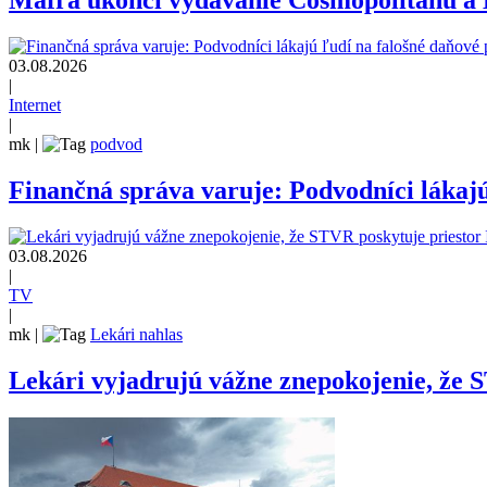
Mafra ukončí vydávanie Cosmopolitanu a
03.08.2026
|
Internet
|
mk
|
podvod
Finančná správa varuje: Podvodníci lákajú
03.08.2026
|
TV
|
mk
|
Lekári nahlas
Lekári vyjadrujú vážne znepokojenie, že 