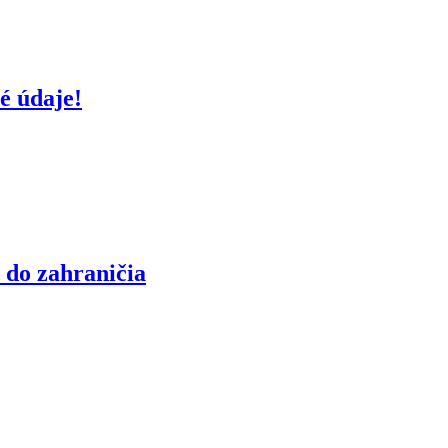
é údaje!
 do zahraničia