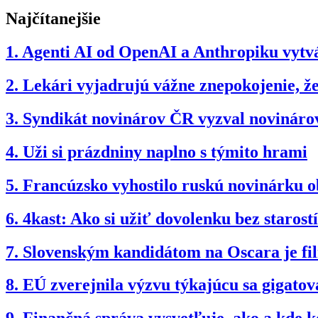
Najčítanejšie
1.
Agenti AI od OpenAI a Anthropiku vytvár
2.
Lekári vyjadrujú vážne znepokojenie, 
3.
Syndikát novinárov ČR vyzval novinárov
4.
Uži si prázdniny naplno s týmito hrami
5.
Francúzsko vyhostilo ruskú novinárku 
6.
4kast: Ako si užiť dovolenku bez starostí
7.
Slovenským kandidátom na Oscara je f
8.
EÚ zverejnila výzvu týkajúcu sa gigatov