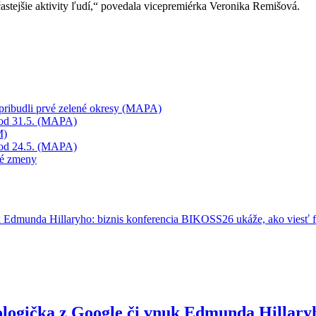
astejšie aktivity ľudí,“ povedala vicepremiérka Veronika Remišová.
ribudli prvé zelené okresy (MAPA)
od 31.5. (MAPA)
M)
od 24.5. (MAPA)
té zmeny
ologička z Google či vnuk Edmunda Hillary