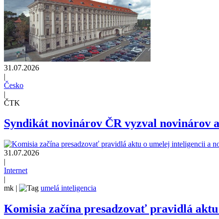
31.07.2026
|
Česko
|
ČTK
Syndikát novinárov ČR vyzval novinárov ab
31.07.2026
|
Internet
|
mk
|
umelá inteligencia
Komisia začína presadzovať pravidlá aktu 