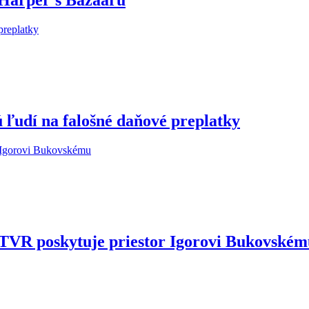
 Harper's Bazaaru
 ľudí na falošné daňové preplatky
STVR poskytuje priestor Igorovi Bukovské