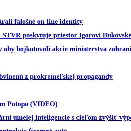
ali falošné on-line identity
že STVR poskytuje priestor Igorovi Bukovs
 aby bojkotovali akcie ministerstva zahran
obvinenú z prokremeľskej propagandy
ilm Potopa (VIDEO)
ární umelej inteligencie s cieľom zvýšiť v