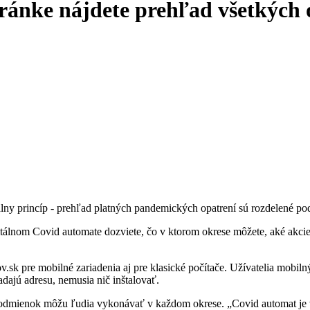
nke nájdete prehľad všetkých op
álny princíp - prehľad platných pandemických opatrení sú rozdelené po
itálnom Covid automate dozviete, čo v ktorom okrese môžete, aké akcie
ov.sk pre mobilné zariadenia aj pre klasické počítače. Užívatelia mobi
adajú adresu, nemusia nič inštalovať.
h podmienok môžu ľudia vykonávať v každom okrese. „Covid automat je