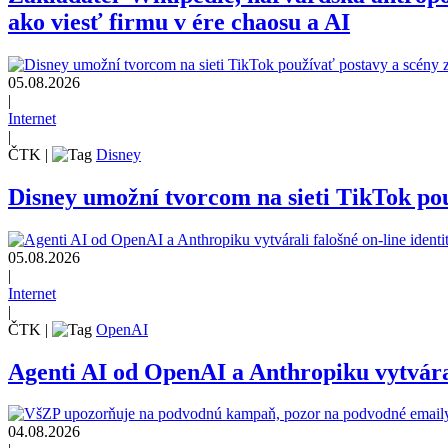
ako viesť firmu v ére chaosu a AI
05.08.2026
|
Internet
|
ČTK
|
Disney
Disney umožní tvorcom na sieti TikTok pou
05.08.2026
|
Internet
|
ČTK
|
OpenAI
Agenti AI od OpenAI a Anthropiku vytvárali
04.08.2026