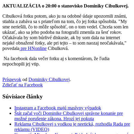
AKTUALIZÁCIA o 20:00 o stanovisko Dominiky Cibulkovej.
Cibulková fotku potom, ako ju na odobné údaje upozornili známi,
stiahla a zabáva sa s priateľom na tom, čo jej fotka spôsobila. "My
sme neriešili, čo to môže spôsobiť, on o tom vedel. Chcela som len
ukázať, ako sa jeho podoba na fotografii zmenila za šesť rokov.
Očakávala by som búrlivé diskusie, ak by som dala na internet
nejaké obnažené fotky, ale pri tejto – to som naozaj neočakávala,"
povedala
pre HNonline
Cibulková.
Na facebook dala večer fotku aj s komentárom, že ľudia
nepochopili jej vtip.
Príspevok
od
Dominiky Cibulkovej
.
Zdieľať na Facebook
Súvisiace články
Instagram a Facebook majú masívny výpadok
Štát začal voči Dominike Cibulkovej správne konanie pre
možné porušenie zákona. Hrozí jej pokuta
Reklama Cibulkovej s vodkou je neetická, rozhodla Rada pre
reklamu (VIDEO)