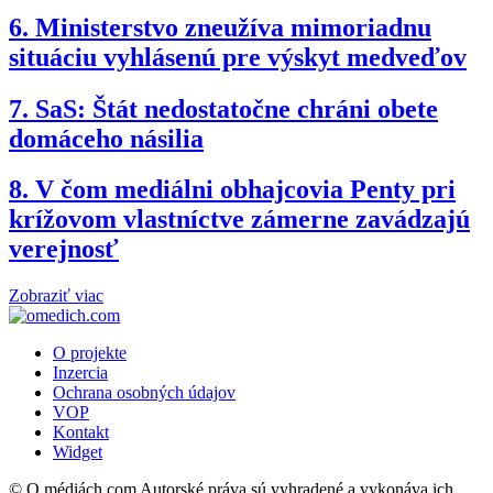
6.
Ministerstvo zneužíva mimoriadnu
situáciu vyhlásenú pre výskyt medveďov
7.
SaS: Štát nedostatočne chráni obete
domáceho násilia
8.
V čom mediálni obhajcovia Penty pri
krížovom vlastníctve zámerne zavádzajú
verejnosť
Zobraziť viac
O projekte
Inzercia
Ochrana osobných údajov
VOP
Kontakt
Widget
© O médiách.com Autorské práva sú vyhradené a vykonáva ich