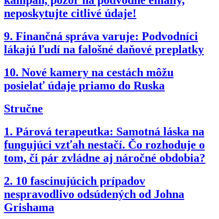
kampaň, pozor na podvodné emaily,
neposkytujte citlivé údaje!
9.
Finančná správa varuje: Podvodníci
lákajú ľudí na falošné daňové preplatky
10.
Nové kamery na cestách môžu
posielať údaje priamo do Ruska
Stručne
1.
Párová terapeutka: Samotná láska na
fungujúci vzťah nestačí. Čo rozhoduje o
tom, či pár zvládne aj náročné obdobia?
2.
10 fascinujúcich prípadov
nespravodlivo odsúdených od Johna
Grishama