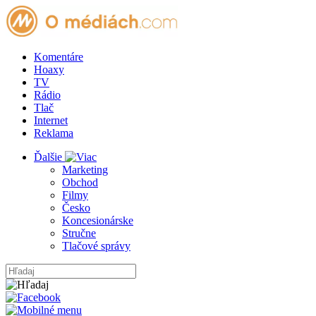
Komentáre
Hoaxy
TV
Rádio
Tlač
Internet
Reklama
Ďalšie
Marketing
Obchod
Filmy
Česko
Koncesionárske
Stručne
Tlačové správy