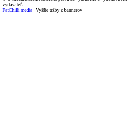
vydavateľ.
FatChilli.media
| Vyššie tržby z bannerov