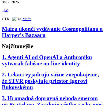
04.08.2026
|
Tlač
|
ČTK
|
Mafra
Mafra ukončí vydávanie Cosmopolitanu a
Harper's Bazaaru
Najčítanejšie
1.
Agenti AI od OpenAI a Anthropiku
vytvárali falošné on-line identity
2.
Lekári vyjadrujú vážne znepokojenie,
že STVR poskytuje priestor Igorovi
Bukovskému
3.
Hromadná dopravná nehoda smerom
na Bratislavu. Zasahujú všetky záchranné