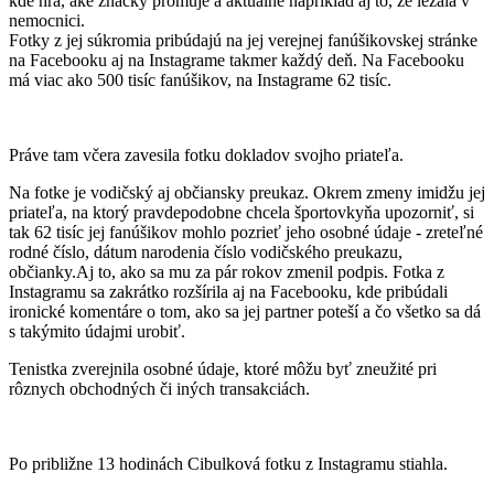
kde hrá, aké značky promuje a aktuálne napríklad aj to, že ležala v
nemocnici.
Fotky z jej súkromia pribúdajú na jej verejnej fanúšikovskej stránke
na Facebooku aj na Instagrame takmer každý deň. Na Facebooku
má viac ako 500 tisíc fanúšikov, na Instagrame 62 tisíc.
Práve tam včera zavesila fotku dokladov svojho priateľa.
Na fotke je vodičský aj občiansky preukaz. Okrem zmeny imidžu jej
priateľa, na ktorý pravdepodobne chcela športovkyňa upozorniť, si
tak 62 tisíc jej fanúšikov mohlo pozrieť jeho osobné údaje - zreteľné
rodné číslo, dátum narodenia číslo vodičského preukazu,
občianky.Aj to, ako sa mu za pár rokov zmenil podpis. Fotka z
Instagramu sa zakrátko rozšírila aj na Facebooku, kde pribúdali
ironické komentáre o tom, ako sa jej partner poteší a čo všetko sa dá
s takýmito údajmi urobiť.
Tenistka zverejnila osobné údaje, ktoré môžu byť zneužité pri
rôznych obchodných či iných transakciách.
Po približne 13 hodinách Cibulková fotku z Instagramu stiahla.