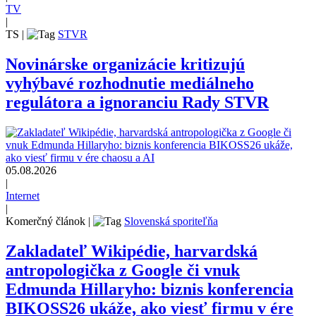
TV
|
TS
|
STVR
Novinárske organizácie kritizujú
vyhýbavé rozhodnutie mediálneho
regulátora a ignoranciu Rady STVR
05.08.2026
|
Internet
|
Komerčný článok
|
Slovenská sporiteľňa
Zakladateľ Wikipédie, harvardská
antropologička z Google či vnuk
Edmunda Hillaryho: biznis konferencia
BIKOSS26 ukáže, ako viesť firmu v ére