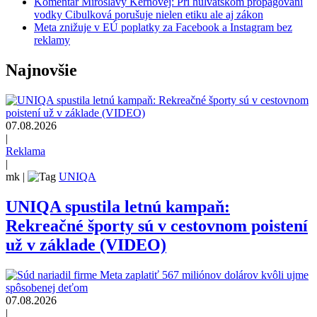
Komentár Miroslavy Kernovej: Pri hulvátskom propagovaní
vodky Cibulková porušuje nielen etiku ale aj zákon
Meta znižuje v EÚ poplatky za Facebook a Instagram bez
reklamy
Najnovšie
07.08.2026
|
Reklama
|
mk
|
UNIQA
UNIQA spustila letnú kampaň:
Rekreačné športy sú v cestovnom poistení
už v základe (VIDEO)
07.08.2026
|