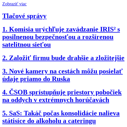
Zobraziť viac
Tlačové správy
1.
Komisia urýchľuje zavádzanie IRIS² s
posilnenou bezpečnosťou a rozšírenou
satelitnou sieťou
2.
Založiť firmu bude drahšie a zložitejšie
3.
Nové kamery na cestách môžu posielať
údaje priamo do Ruska
4.
ČSOB sprístupňuje priestory pobočiek
na oddych v extrémnych horúčavách
5.
SaS: Takáč počas konsolidácie nalieva
státisíce do alkoholu a cateringu