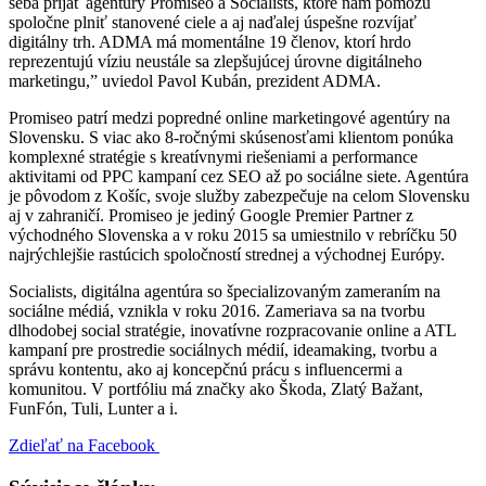
seba prijať agentúry Promiseo a Socialists, ktoré nám pomôžu
spoločne plniť stanovené ciele a aj naďalej úspešne rozvíjať
digitálny trh. ADMA má momentálne 19 členov, ktorí hrdo
reprezentujú víziu neustále sa zlepšujúcej úrovne digitálneho
marketingu,” uviedol Pavol Kubán, prezident ADMA.
Promiseo patrí medzi popredné online marketingové agentúry na
Slovensku. S viac ako 8-ročnými skúsenosťami klientom ponúka
komplexné stratégie s kreatívnymi riešeniami a performance
aktivitami od PPC kampaní cez SEO až po sociálne siete. Agentúra
je pôvodom z Košíc, svoje služby zabezpečuje na celom Slovensku
aj v zahraničí. Promiseo je jediný Google Premier Partner z
východného Slovenska a v roku 2015 sa umiestnilo v rebríčku 50
najrýchlejšie rastúcich spoločností strednej a východnej Európy.
Socialists, digitálna agentúra so špecializovaným zameraním na
sociálne médiá, vznikla v roku 2016. Zameriava sa na tvorbu
dlhodobej social stratégie, inovatívne rozpracovanie online a ATL
kampaní pre prostredie sociálnych médií, ideamaking, tvorbu a
správu kontentu, ako aj koncepčnú prácu s influencermi a
komunitou. V portfóliu má značky ako Škoda, Zlatý Bažant,
FunFón, Tuli, Lunter a i.
Zdieľať na Facebook