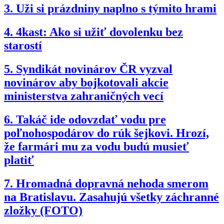
3.
Uži si prázdniny naplno s týmito hrami
4.
4kast: Ako si užiť dovolenku bez
starostí
5.
Syndikát novinárov ČR vyzval
novinárov aby bojkotovali akcie
ministerstva zahraničných vecí
6.
Takáč ide odovzdať vodu pre
poľnohospodárov do rúk šejkovi. Hrozí,
že farmári mu za vodu budú musieť
platiť
7.
Hromadná dopravná nehoda smerom
na Bratislavu. Zasahujú všetky záchranné
zložky (FOTO)