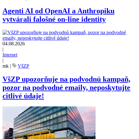
Agenti AI od OpenAI a Anthropiku
vytvárali falošné on-line identity
04.08.2026
|
Internet
|
mk
|
VšZP
VšZP upozorňuje na podvodnú kampaň,
pozor na podvodné emaily, neposkytujte
citlivé údaje!