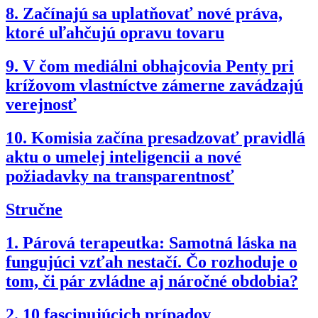
8.
Začínajú sa uplatňovať nové práva,
ktoré uľahčujú opravu tovaru
9.
V čom mediálni obhajcovia Penty pri
krížovom vlastníctve zámerne zavádzajú
verejnosť
10.
Komisia začína presadzovať pravidlá
aktu o umelej inteligencii a nové
požiadavky na transparentnosť
Stručne
1.
Párová terapeutka: Samotná láska na
fungujúci vzťah nestačí. Čo rozhoduje o
tom, či pár zvládne aj náročné obdobia?
2.
10 fascinujúcich prípadov