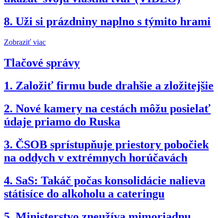
8.
Uži si prázdniny naplno s týmito hrami
Zobraziť viac
Tlačové správy
1.
Založiť firmu bude drahšie a zložitejšie
2.
Nové kamery na cestách môžu posielať
údaje priamo do Ruska
3.
ČSOB sprístupňuje priestory pobočiek
na oddych v extrémnych horúčavách
4.
SaS: Takáč počas konsolidácie nalieva
státisíce do alkoholu a cateringu
5.
Ministerstvo zneužíva mimoriadnu