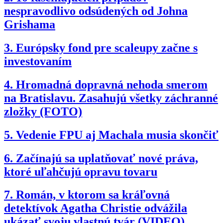
nespravodlivo odsúdených od Johna
Grishama
3.
Európsky fond pre scaleupy začne s
investovaním
4.
Hromadná dopravná nehoda smerom
na Bratislavu. Zasahujú všetky záchranné
zložky (FOTO)
5.
Vedenie FPU aj Machala musia skončiť
6.
Začínajú sa uplatňovať nové práva,
ktoré uľahčujú opravu tovaru
7.
Román, v ktorom sa kráľovná
detektívok Agatha Christie odvážila
ukázať svoju vlastnú tvár (VIDEO)