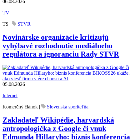
06.08.2026
|
TV
|
TS
|
STVR
Novinárske organizácie kritizujú
vyhýbavé rozhodnutie mediálneho
regulátora a ignoranciu Rady STVR
05.08.2026
|
Internet
|
Komerčný článok
|
Slovenská sporiteľňa
Zakladateľ Wikipédie, harvardská
antropologička z Google či vnuk
Edmunda Hillaryho: biznis konferencia