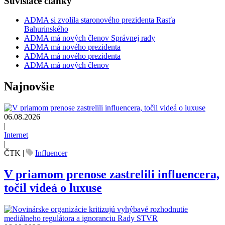
Súvisiace články
ADMA si zvolila staronového prezidenta Rasťa
Bahurinského
ADMA má nových členov Správnej rady
ADMA má nového prezidenta
ADMA má nového prezidenta
ADMA má nových členov
Najnovšie
06.08.2026
|
Internet
|
ČTK
|
Influencer
V priamom prenose zastrelili influencera,
točil videá o luxuse