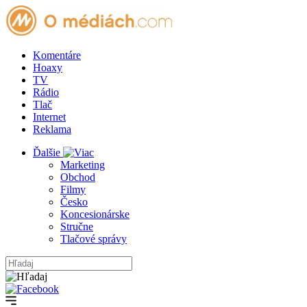
Komentáre
Hoaxy
TV
Rádio
Tlač
Internet
Reklama
Ďalšie
Marketing
Obchod
Filmy
Česko
Koncesionárske
Stručne
Tlačové správy