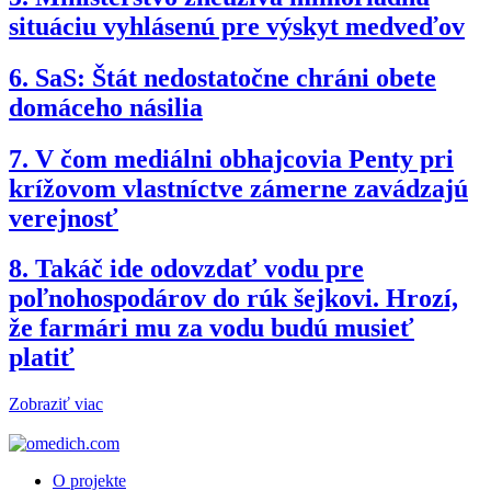
situáciu vyhlásenú pre výskyt medveďov
6.
SaS: Štát nedostatočne chráni obete
domáceho násilia
7.
V čom mediálni obhajcovia Penty pri
krížovom vlastníctve zámerne zavádzajú
verejnosť
8.
Takáč ide odovzdať vodu pre
poľnohospodárov do rúk šejkovi. Hrozí,
že farmári mu za vodu budú musieť
platiť
Zobraziť viac
O projekte