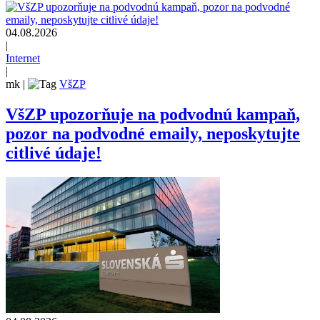
04.08.2026
|
Internet
|
mk
|
VšZP
VšZP upozorňuje na podvodnú kampaň,
pozor na podvodné emaily, neposkytujte
citlivé údaje!