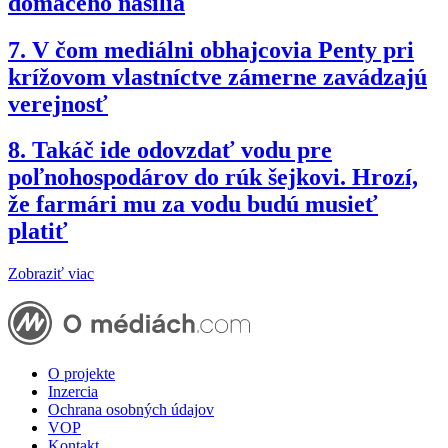
domáceho násilia
7.
V čom mediálni obhajcovia Penty pri
krížovom vlastníctve zámerne zavádzajú
verejnosť
8.
Takáč ide odovzdať vodu pre
poľnohospodárov do rúk šejkovi. Hrozí,
že farmári mu za vodu budú musieť
platiť
Zobraziť viac
O projekte
Inzercia
Ochrana osobných údajov
VOP
Kontakt