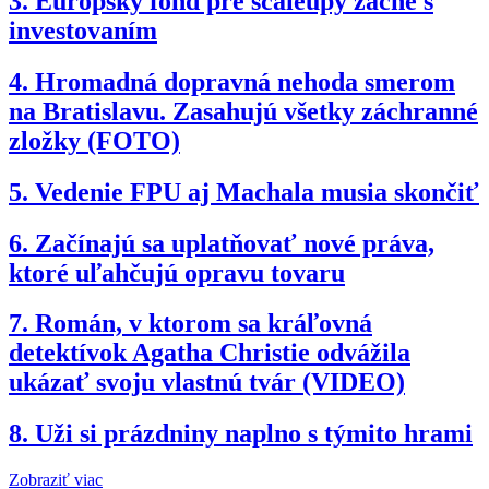
3.
Európsky fond pre scaleupy začne s
investovaním
4.
Hromadná dopravná nehoda smerom
na Bratislavu. Zasahujú všetky záchranné
zložky (FOTO)
5.
Vedenie FPU aj Machala musia skončiť
6.
Začínajú sa uplatňovať nové práva,
ktoré uľahčujú opravu tovaru
7.
Román, v ktorom sa kráľovná
detektívok Agatha Christie odvážila
ukázať svoju vlastnú tvár (VIDEO)
8.
Uži si prázdniny naplno s týmito hrami
Zobraziť viac