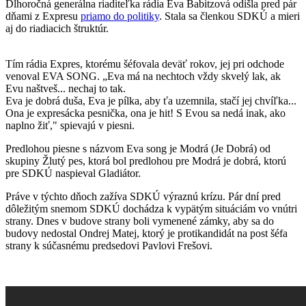
Dlhoročná generálna riaditeľka rádia Eva Babitzová odišla pred pár
dňami z Expresu
priamo do politiky
. Stala sa členkou SDKÚ a mieri
aj do riadiacich štruktúr.
Tím rádia Expres, ktorému šéfovala deväť rokov, jej pri odchode
venoval EVA SONG. „Eva má na nechtoch vždy skvelý lak, ak
Evu naštveš... nechaj to tak.
Eva je dobrá duša, Eva je pílka, aby ťa uzemnila, stačí jej chvíľka...
Ona je expresácka pesnička, ona je hit! S Evou sa nedá inak, ako
naplno žiť," spievajú v piesni.
Predlohou piesne s názvom Eva song je Modrá (Je Dobrá) od
skupiny Žlutý pes, ktorá bol predlohou pre Modrá je dobrá, ktorú
pre SDKÚ naspieval Gladiátor.
Práve v týchto dňoch zažíva SDKÚ výraznú krízu. Pár dní pred
dôležitým snemom SDKÚ dochádza k vypätým situáciám vo vnútri
strany. Dnes v budove strany boli vymenené zámky, aby sa do
budovy nedostal Ondrej Matej, ktorý je protikandidát na post šéfa
strany k súčasnému predsedovi Pavlovi Frešovi.