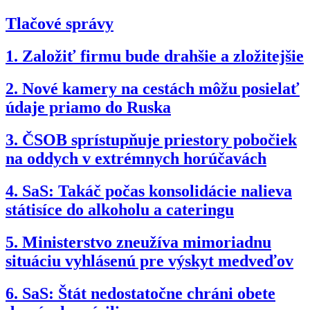
Tlačové správy
1.
Založiť firmu bude drahšie a zložitejšie
2.
Nové kamery na cestách môžu posielať
údaje priamo do Ruska
3.
ČSOB sprístupňuje priestory pobočiek
na oddych v extrémnych horúčavách
4.
SaS: Takáč počas konsolidácie nalieva
státisíce do alkoholu a cateringu
5.
Ministerstvo zneužíva mimoriadnu
situáciu vyhlásenú pre výskyt medveďov
6.
SaS: Štát nedostatočne chráni obete