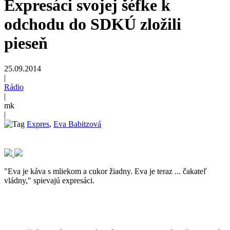
Expresáci svojej šéfke k
odchodu do SDKÚ zložili
pieseň
25.09.2014
|
Rádio
|
mk
|
Expres
,
Eva Babitzová
"Eva je káva s mliekom a cukor žiadny. Eva je teraz ... čakateľ
vládny," spievajú expresáci.