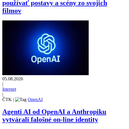
používať postavy a scény zo svojich
filmov
05.08.2026
|
Internet
|
ČTK
|
OpenAI
Agenti AI od OpenAI a Anthropiku
vytvárali falošné on-line identity