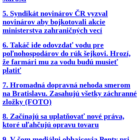
5.
Syndikát novinárov ČR vyzval
novinárov aby bojkotovali akcie
ministerstva zahraničných vecí
6.
Takáč ide odovzdať vodu pre
poľnohospodárov do rúk šejkovi. Hrozí,
že farmári mu za vodu budú musieť
platiť
7.
Hromadná dopravná nehoda smerom
na Bratislavu. Zasahujú všetky záchranné
zložky (FOTO)
8.
Začínajú sa uplatňovať nové práva,
ktoré uľahčujú opravu tovaru
9.
V čom mediálni obhajcovia Penty pri