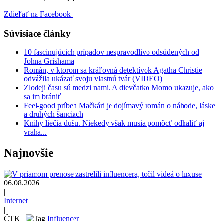
Zdieľať na Facebook
Súvisiace články
10 fascinujúcich prípadov nespravodlivo odsúdených od
Johna Grishama
Román, v ktorom sa kráľovná detektívok Agatha Christie
odvážila ukázať svoju vlastnú tvár (VIDEO)
Zlodeji času sú medzi nami. A dievčatko Momo ukazuje, ako
sa im brániť
Feel-good príbeh Mačkári je dojímavý román o náhode, láske
a druhých šanciach
Knihy liečia dušu. Niekedy však musia pomôcť odhaliť aj
vraha...
Najnovšie
06.08.2026
|
Internet
|
ČTK
|
Influencer