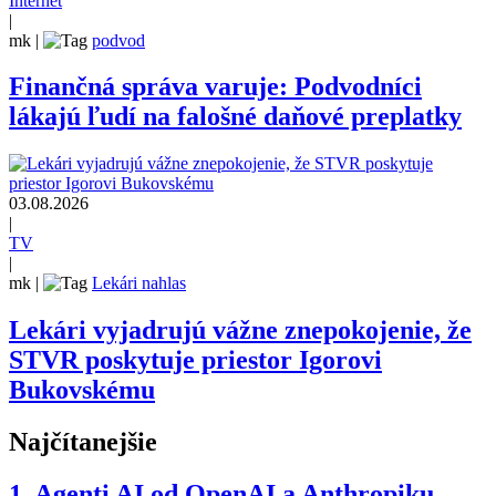
Internet
|
mk
|
podvod
Finančná správa varuje: Podvodníci
lákajú ľudí na falošné daňové preplatky
03.08.2026
|
TV
|
mk
|
Lekári nahlas
Lekári vyjadrujú vážne znepokojenie, že
STVR poskytuje priestor Igorovi
Bukovskému
Najčítanejšie
1.
Agenti AI od OpenAI a Anthropiku