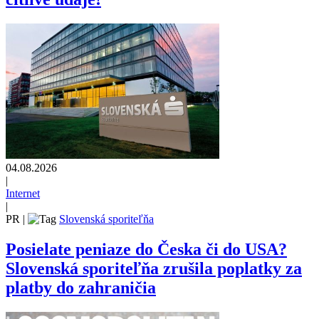
04.08.2026
|
Internet
|
PR
|
Slovenská sporiteľňa
Posielate peniaze do Česka či do USA?
Slovenská sporiteľňa zrušila poplatky za
platby do zahraničia