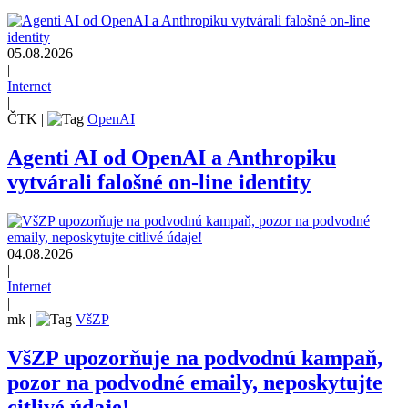
05.08.2026
|
Internet
|
ČTK
|
OpenAI
Agenti AI od OpenAI a Anthropiku
vytvárali falošné on-line identity
04.08.2026
|
Internet
|
mk
|
VšZP
VšZP upozorňuje na podvodnú kampaň,
pozor na podvodné emaily, neposkytujte
citlivé údaje!