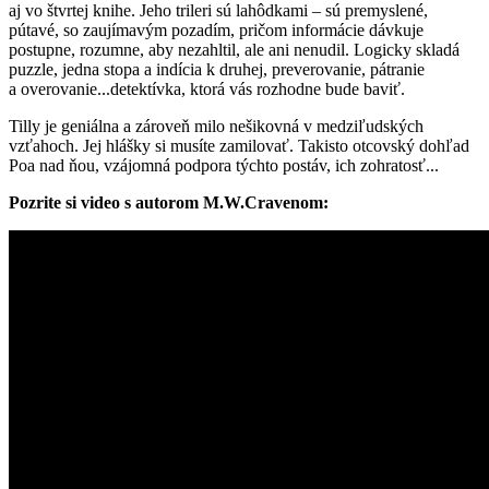
aj vo štvrtej knihe. Jeho trileri sú lahôdkami – sú premyslené,
pútavé, so zaujímavým pozadím, pričom informácie dávkuje
postupne, rozumne, aby nezahltil, ale ani nenudil. Logicky skladá
puzzle, jedna stopa a indícia k druhej, preverovanie, pátranie
a overovanie...detektívka, ktorá vás rozhodne bude baviť.
Tilly je geniálna a zároveň milo nešikovná v medziľudských
vzťahoch. Jej hlášky si musíte zamilovať. Takisto otcovský dohľad
Poa nad ňou, vzájomná podpora týchto postáv, ich zohratosť...
Pozrite si video s autorom M.W.Cravenom: