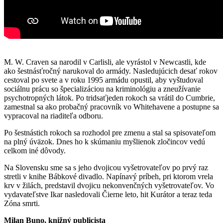
M. W. Craven sa narodil v Carlisli, ale vyrástol v Newcastli, kde
ako šestnásťročný narukoval do armády. Nasledujúcich desať rokov
cestoval po svete a v roku 1995 armádu opustil, aby vyštudoval
sociálnu prácu so špecializáciou na kriminológiu a zneužívanie
psychotropných látok. Po tridsaťjeden rokoch sa vrátil do Cumbrie,
zamestnal sa ako probačný pracovník vo Whitehavene a postupne sa
vypracoval na riaditeľa odboru.
Po šestnástich rokoch sa rozhodol pre zmenu a stal sa spisovateľom
na plný úväzok. Dnes ho k skúmaniu myšlienok zločincov vedú
celkom iné dôvody.
Na Slovensku sme sa s jeho dvojicou vyšetrovateľov po prvý raz
stretli v knihe Bábkové divadlo. Napínavý príbeh, pri ktorom vrela
krv v žilách, predstavil dvojicu nekonvenčných vyšetrovateľov. Vo
vydavateľstve Ikar nasledovali Čierne leto, hit Kurátor a teraz teda
Zóna smrti.
Milan Buno, knižný publicista