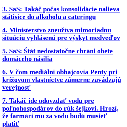
3.
SaS: Takáč počas konsolidácie nalieva
státisíce do alkoholu a cateringu
4.
Ministerstvo zneužíva mimoriadnu
situáciu vyhlásenú pre výskyt medveďov
5.
SaS: Štát nedostatočne chráni obete
domáceho násilia
6.
V čom mediálni obhajcovia Penty pri
krížovom vlastníctve zámerne zavádzajú
verejnosť
7.
Takáč ide odovzdať vodu pre
poľnohospodárov do rúk šejkovi. Hrozí,
že farmári mu za vodu budú musieť
platiť