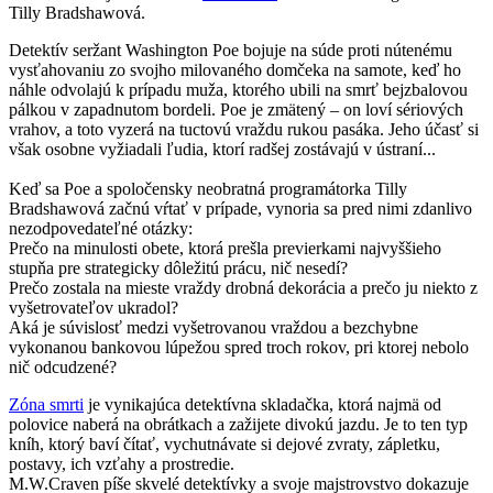
Tilly Bradshawová.
Detektív seržant Washington Poe bojuje na súde proti nútenému
vysťahovaniu zo svojho milovaného domčeka na samote, keď ho
náhle odvolajú k prípadu muža, ktorého ubili na smrť bejzbalovou
pálkou v zapadnutom bordeli. Poe je zmätený – on loví sériových
vrahov, a toto vyzerá na tuctovú vraždu rukou pasáka. Jeho účasť si
však osobne vyžiadali ľudia, ktorí radšej zostávajú v ústraní...
Keď sa Poe a spoločensky neobratná programátorka Tilly
Bradshawová začnú vŕtať v prípade, vynoria sa pred nimi zdanlivo
nezodpovedateľné otázky:
Prečo na minulosti obete, ktorá prešla previerkami najvyššieho
stupňa pre strategicky dôležitú prácu, nič nesedí?
Prečo zostala na mieste vraždy drobná dekorácia a prečo ju niekto z
vyšetrovateľov ukradol?
Aká je súvislosť medzi vyšetrovanou vraždou a bezchybne
vykonanou bankovou lúpežou spred troch rokov, pri ktorej nebolo
nič odcudzené?
Zóna smrti
je vynikajúca detektívna skladačka, ktorá najmä od
polovice naberá na obrátkach a zažijete divokú jazdu. Je to ten typ
kníh, ktorý baví čítať, vychutnávate si dejové zvraty, zápletku,
postavy, ich vzťahy a prostredie.
M.W.Craven píše skvelé detektívky a svoje majstrovstvo dokazuje