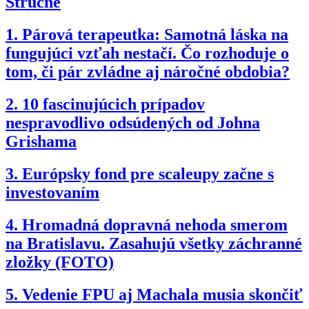
Stručne
1.
Párová terapeutka: Samotná láska na
fungujúci vzťah nestačí. Čo rozhoduje o
tom, či pár zvládne aj náročné obdobia?
2.
10 fascinujúcich prípadov
nespravodlivo odsúdených od Johna
Grishama
3.
Európsky fond pre scaleupy začne s
investovaním
4.
Hromadná dopravná nehoda smerom
na Bratislavu. Zasahujú všetky záchranné
zložky (FOTO)
5.
Vedenie FPU aj Machala musia skončiť