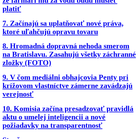
že farmári mu za vodu budú musieť
platiť
7.
Začínajú sa uplatňovať nové práva,
ktoré uľahčujú opravu tovaru
8.
Hromadná dopravná nehoda smerom
na Bratislavu. Zasahujú všetky záchranné
zložky (FOTO)
9.
V čom mediálni obhajcovia Penty pri
krížovom vlastníctve zámerne zavádzajú
verejnosť
10.
Komisia začína presadzovať pravidlá
aktu o umelej inteligencii a nové
požiadavky na transparentnosť