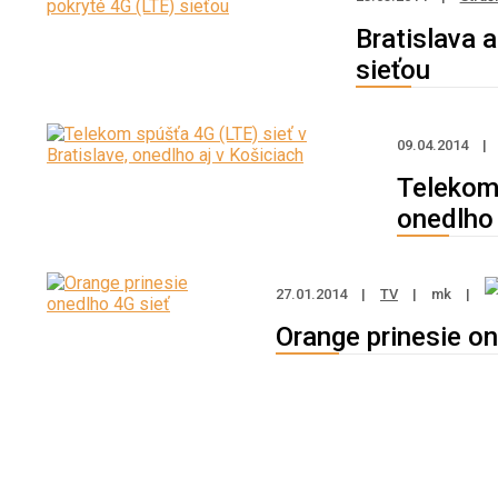
Bratislava 
sieťou
09.04.2014
|
Telekom 
onedlho 
27.01.2014
|
TV
|
mk
|
Orange prinesie on