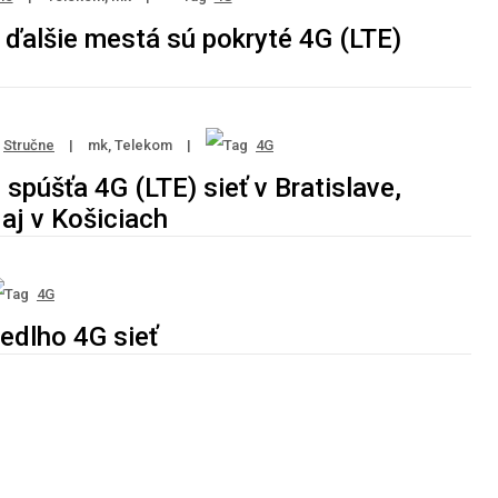
a ďalšie mestá sú pokryté 4G (LTE)
Stručne
|
mk, Telekom
|
4G
spúšťa 4G (LTE) sieť v Bratislave,
aj v Košiciach
4G
edlho 4G sieť