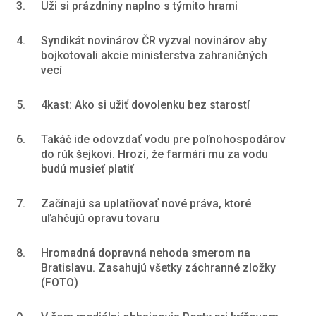
3.
Uži si prázdniny naplno s týmito hrami
4.
Syndikát novinárov ČR vyzval novinárov aby
bojkotovali akcie ministerstva zahraničných
vecí
5.
4kast: Ako si užiť dovolenku bez starostí
6.
Takáč ide odovzdať vodu pre poľnohospodárov
do rúk šejkovi. Hrozí, že farmári mu za vodu
budú musieť platiť
7.
Začínajú sa uplatňovať nové práva, ktoré
uľahčujú opravu tovaru
8.
Hromadná dopravná nehoda smerom na
Bratislavu. Zasahujú všetky záchranné zložky
(FOTO)