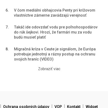
6.
V čom mediálni obhajcovia Penty pri krížovom
vlastníctve zámerne zavádzajú verejnosť
7.
Takáč ide odovzdať vodu pre poľnohospodárov
do rúk šejkovi. Hrozí, že farmári mu za vodu
budú musieť platiť
8.
Migračná kríza v Ceute je signálom, že Európa
potrebuje jednotný a rázny postup na ochranu
svojich hraníc (VIDEO)
Zobraziť viac
Ochrana osobných údajov
VOP
Kontakt
Widget