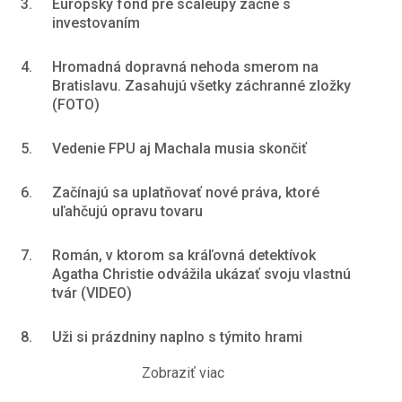
3.
Európsky fond pre scaleupy začne s
investovaním
4.
Hromadná dopravná nehoda smerom na
Bratislavu. Zasahujú všetky záchranné zložky
(FOTO)
5.
Vedenie FPU aj Machala musia skončiť
6.
Začínajú sa uplatňovať nové práva, ktoré
uľahčujú opravu tovaru
7.
Román, v ktorom sa kráľovná detektívok
Agatha Christie odvážila ukázať svoju vlastnú
tvár (VIDEO)
8.
Uži si prázdniny naplno s týmito hrami
Zobraziť viac