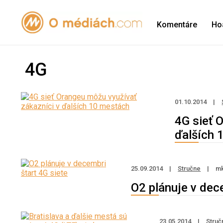
Komentáre
Ho
4G
01.10.2014
|
4G sieť 
ďalších 
25.09.2014
|
Stručne
|
m
O2 plánuje v dec
23.05.2014
|
Struč