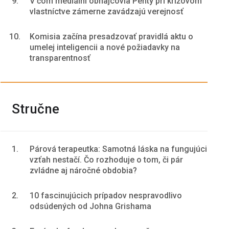
9.
V čom mediálni obhajcovia Penty pri krížovom
vlastníctve zámerne zavádzajú verejnosť
10.
Komisia začína presadzovať pravidlá aktu o
umelej inteligencii a nové požiadavky na
transparentnosť
Stručne
1.
Párová terapeutka: Samotná láska na fungujúci
vzťah nestačí. Čo rozhoduje o tom, či pár
zvládne aj náročné obdobia?
2.
10 fascinujúcich prípadov nespravodlivo
odsúdených od Johna Grishama