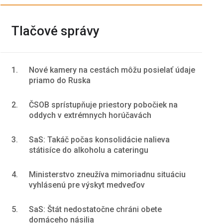
Tlačové správy
1.
Nové kamery na cestách môžu posielať údaje
priamo do Ruska
2.
ČSOB sprístupňuje priestory pobočiek na
oddych v extrémnych horúčavách
3.
SaS: Takáč počas konsolidácie nalieva
státisíce do alkoholu a cateringu
4.
Ministerstvo zneužíva mimoriadnu situáciu
vyhlásenú pre výskyt medveďov
5.
SaS: Štát nedostatočne chráni obete
domáceho násilia