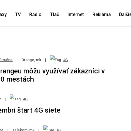
axy
TV
Rádio
Tlač
Internet
Reklama
Ďalši
Stručne
|
Orange, mk
|
4G
Orangeu môžu využívať zákazníci v
10 mestách
k
|
4G
embri štart 4G siete
ne
|
Telekom, mk
|
4G