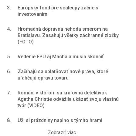
3.
Európsky fond pre scaleupy začne s
investovaním
4.
Hromadná dopravná nehoda smerom na
Bratislavu. Zasahujú všetky záchranné zložky
(FOTO)
5.
Vedenie FPU aj Machala musia skončiť
6.
Začínajú sa uplatňovať nové práva, ktoré
uľahčujú opravu tovaru
7.
Román, v ktorom sa kráľovná detektívok
Agatha Christie odvážila ukázať svoju vlastnú
tvár (VIDEO)
8.
Uži si prázdniny naplno s týmito hrami
Zobraziť viac