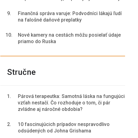
9.
Finančná správa varuje: Podvodníci lákajú ľudí
na falošné daňové preplatky
10.
Nové kamery na cestách môžu posielať údaje
priamo do Ruska
Stručne
1.
Párová terapeutka: Samotná láska na fungujúci
vzťah nestačí. Čo rozhoduje o tom, či pár
zvládne aj náročné obdobia?
2.
10 fascinujúcich prípadov nespravodlivo
odsúdených od Johna Grishama