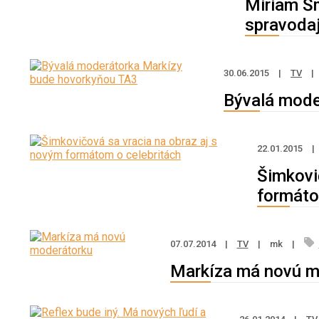
Miriam Šm
spravoda
30.06.2015
|
TV
|
Bývalá mode
22.01.2015
|
Šimkovi
formáto
07.07.2014
|
TV
|
mk
|
Markíza má novú m