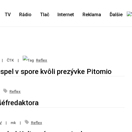
TV
Rádio
Tlač
Internet
Reklama
Ďalšie
|
ČTK
|
Reflex
pel v spore kvôli prezývke Pitomio
Reflex
šéfredaktora
V
|
mk
|
Reflex