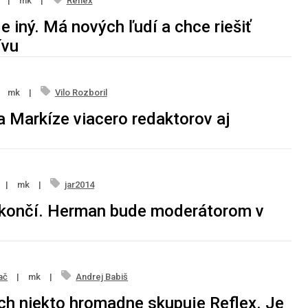
|
mk
|
Reflex
e iný. Má nových ľudí a chce riešiť
ívu
mk
|
Vilo Rozboril
a Markíze viacero redaktorov aj
|
mk
|
jar2014
končí. Herman bude moderátorom v
ač
|
mk
|
Andrej Babiš
h niekto hromadne skupuje Reflex. Je