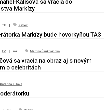
ahel-Kalisová sa vracia do
jstva Markízy
mk
|
Reflex
rátorka Markízy bude hovorkyňou TA3
TV
|
mk
|
Martina Šimkovičová
čová sa vracia na obraz aj s novým
m o celebritách
Katarína Kulová
oderátorku