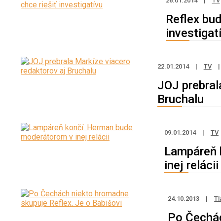
26.01.2014
|
TV
Reflex bud
investigat
22.01.2014
|
TV
|
JOJ prebral
Bruchalu
09.01.2014
|
TV
Lampáreň 
inej relácii
24.10.2013
|
Tl
Po Čechác