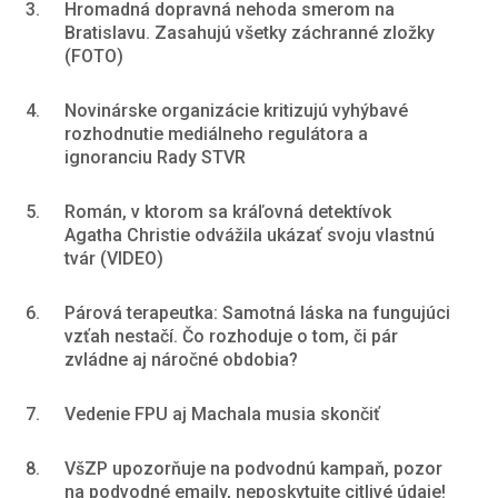
3.
Hromadná dopravná nehoda smerom na
Bratislavu. Zasahujú všetky záchranné zložky
(FOTO)
4.
Novinárske organizácie kritizujú vyhýbavé
rozhodnutie mediálneho regulátora a
ignoranciu Rady STVR
5.
Román, v ktorom sa kráľovná detektívok
Agatha Christie odvážila ukázať svoju vlastnú
tvár (VIDEO)
6.
Párová terapeutka: Samotná láska na fungujúci
vzťah nestačí. Čo rozhoduje o tom, či pár
zvládne aj náročné obdobia?
7.
Vedenie FPU aj Machala musia skončiť
8.
VšZP upozorňuje na podvodnú kampaň, pozor
na podvodné emaily, neposkytujte citlivé údaje!