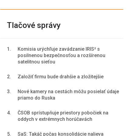
Tlačové správy
1.
Komisia urýchľuje zavádzanie IRIS² s
posilnenou bezpečnosťou a rozšírenou
satelitnou sieťou
2.
Založiť firmu bude drahšie a zložitejšie
3.
Nové kamery na cestách môžu posielať údaje
priamo do Ruska
4.
ČSOB sprístupňuje priestory pobočiek na
oddych v extrémnych horúčavách
5.
SaS: Takáč počas konsolidácie nalieva