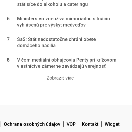
státisíce do alkoholu a cateringu
6.
Ministerstvo zneužíva mimoriadnu situáciu
vyhlásenú pre výskyt medveďov
7.
SaS: Štát nedostatočne chráni obete
domáceho násilia
8.
V čom mediálni obhajcovia Penty pri krížovom
vlastníctve zámerne zavádzajú verejnosť
Zobraziť viac
Ochrana osobných údajov
VOP
Kontakt
Widget