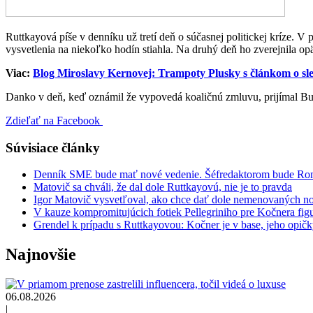
Ruttkayová píše v denníku už tretí deň o súčasnej politickej kríze. 
vysvetlenia na niekoľko hodín stiahla. Na druhý deň ho zverejnila op
Viac:
Blog Miroslavy Kernovej: Trampoty Plusky s článkom o sl
Danko v deň, keď oznámil že vypovedá koaličnú zmluvu, prijímal Bu
Zdieľať na Facebook
Súvisiace články
Denník SME bude mať nové vedenie. Šéfredaktorom bude Ro
Matovič sa chváli, že dal dole Ruttkayovú, nie je to pravda
Igor Matovič vysvetľoval, ako chce dať dole nemenovaných n
V kauze kompromitujúcich fotiek Pellegriniho pre Kočnera fig
Grendel k prípadu s Ruttkayovou: Kočner je v base, jeho opi
Najnovšie
06.08.2026
|