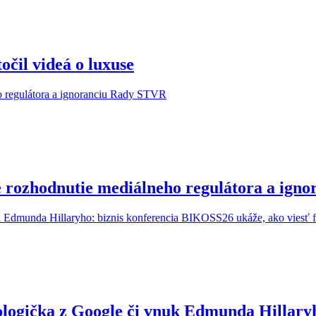
očil videá o luxuse
é rozhodnutie mediálneho regulátora a ig
ologička z Google či vnuk Edmunda Hillary