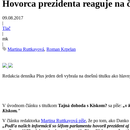
Hovorca prezidenta reaguje na 
09.08.2017
|
Tlač
|
mk
|
Martina Ruttkayová
,
Roman Krpelan
Redakcia denníka Plus jeden deň vybrala na dnešnú titulku ako hla
V úvodnom článku s titulkom
Tajná dohoda s Kiskom?
sa píše:
„v 
Kiskom."
V článku redaktorka
Martina Ruttkayová píše
, že po tom, ako Danko
„Podľa našich informácií so šéfom parlamentu hovoril prezident aj 