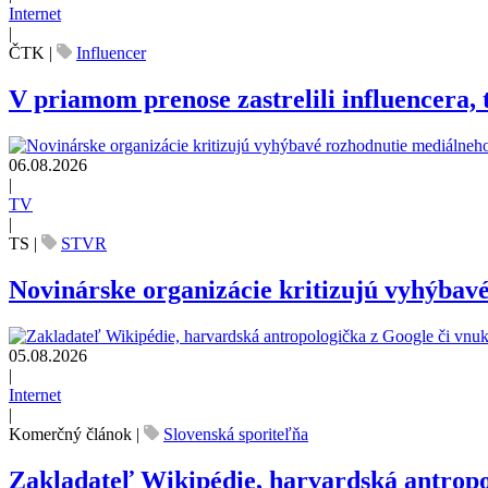
Internet
|
ČTK
|
Influencer
V priamom prenose zastrelili influencera, t
06.08.2026
|
TV
|
TS
|
STVR
Novinárske organizácie kritizujú vyhýbav
05.08.2026
|
Internet
|
Komerčný článok
|
Slovenská sporiteľňa
Zakladateľ Wikipédie, harvardská antrop