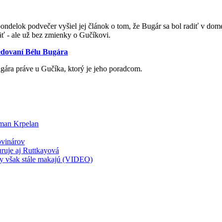
V pondelok podvečer vyšiel jej článok o tom, že Bugár sa bol radiť v d
äť - ale už bez zmienky o Gučíkovi.
edovaní Bélu Bugára
gára práve u Gučíka, ktorý je jeho poradcom.
man Krpelan
ovinárov
uruje aj Ruttkayová
čky však stále makajú (VIDEO)