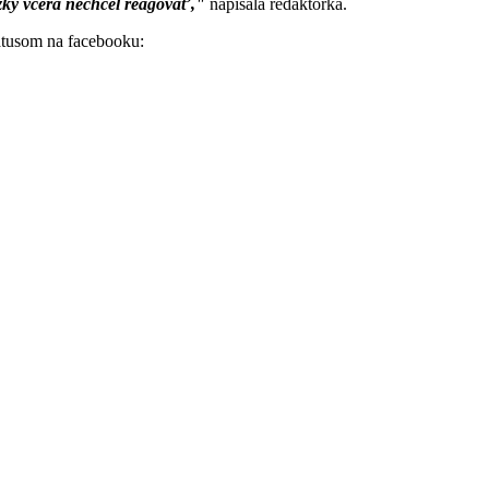
zky včera nechcel reagovať,"
napísala redaktorka.
atusom na facebooku: