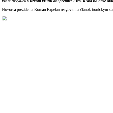
vznik nevylúčil v úzkom kruhu ani premiér Fico.
Kiska na naše otá
Hovorca prezidenta Roman Krpelan reagoval na článok ironickým st