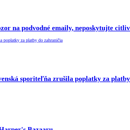
r na podvodné emaily, neposkytujte citliv
enská sporiteľňa zrušila poplatky za platby
 Harper's Bazaaru