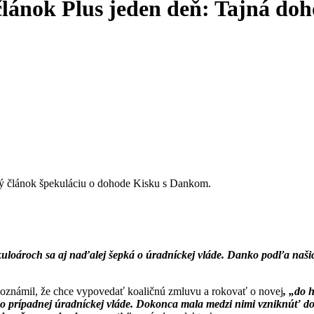
článok Plus jeden deň: Tajná do
vný článok špekuláciu o dohode Kisku s Dankom.
kuloároch sa aj naďalej šepká o úradníckej vláde. Danko podľa našic
 oznámil, že chce vypovedať koaličnú zmluvu a rokovať o novej
, „do 
o prípadnej úradníckej vláde. Dokonca mala medzi nimi vzniknúť dohod