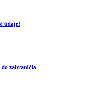
é údaje!
 do zahraničia