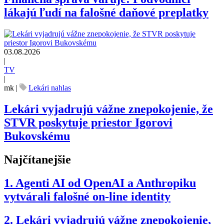
lákajú ľudí na falošné daňové preplatky
03.08.2026
|
TV
|
mk
|
Lekári nahlas
Lekári vyjadrujú vážne znepokojenie, že
STVR poskytuje priestor Igorovi
Bukovskému
Najčítanejšie
1.
Agenti AI od OpenAI a Anthropiku
vytvárali falošné on-line identity
2.
Lekári vyjadrujú vážne znepokojenie,