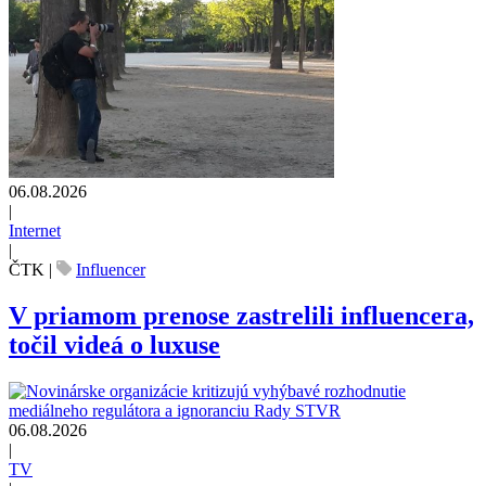
06.08.2026
|
Internet
|
ČTK
|
Influencer
V priamom prenose zastrelili influencera,
točil videá o luxuse
06.08.2026
|
TV