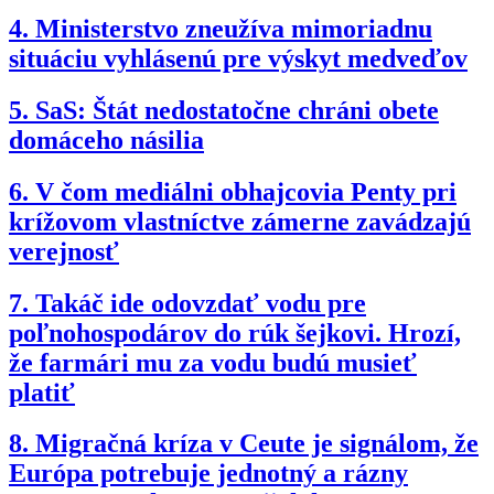
4.
Ministerstvo zneužíva mimoriadnu
situáciu vyhlásenú pre výskyt medveďov
5.
SaS: Štát nedostatočne chráni obete
domáceho násilia
6.
V čom mediálni obhajcovia Penty pri
krížovom vlastníctve zámerne zavádzajú
verejnosť
7.
Takáč ide odovzdať vodu pre
poľnohospodárov do rúk šejkovi. Hrozí,
že farmári mu za vodu budú musieť
platiť
8.
Migračná kríza v Ceute je signálom, že
Európa potrebuje jednotný a rázny