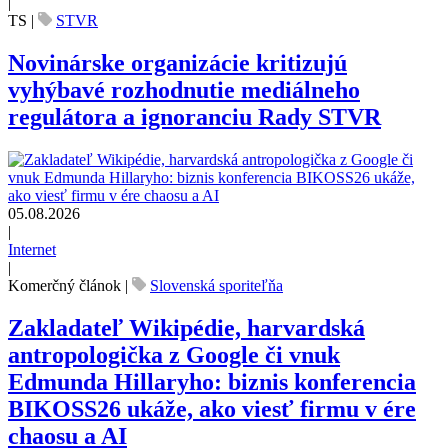
|
TS
|
STVR
Novinárske organizácie kritizujú
vyhýbavé rozhodnutie mediálneho
regulátora a ignoranciu Rady STVR
05.08.2026
|
Internet
|
Komerčný článok
|
Slovenská sporiteľňa
Zakladateľ Wikipédie, harvardská
antropologička z Google či vnuk
Edmunda Hillaryho: biznis konferencia
BIKOSS26 ukáže, ako viesť firmu v ére
chaosu a AI