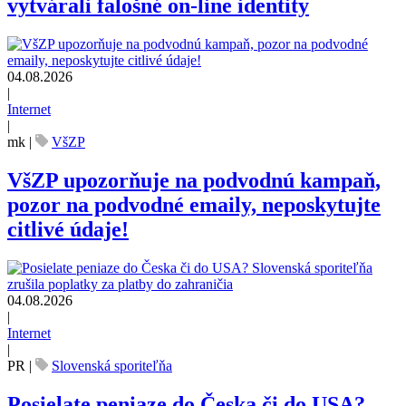
vytvárali falošné on-line identity
04.08.2026
|
Internet
|
mk
|
VšZP
VšZP upozorňuje na podvodnú kampaň,
pozor na podvodné emaily, neposkytujte
citlivé údaje!
04.08.2026
|
Internet
|
PR
|
Slovenská sporiteľňa
Posielate peniaze do Česka či do USA?