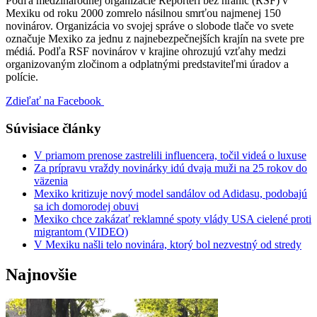
Podľa medzinárodnej organizácie Reportéri bez hraníc (RSF) v
Mexiku od roku 2000 zomrelo násilnou smrťou najmenej 150
novinárov. Organizácia vo svojej správe o slobode tlače vo svete
označuje Mexiko za jednu z najnebezpečnejších krajín na svete pre
médiá. Podľa RSF novinárov v krajine ohrozujú vzťahy medzi
organizovaným zločinom a odplatnými predstaviteľmi úradov a
polície.
Zdieľať na Facebook
Súvisiace články
V priamom prenose zastrelili influencera, točil videá o luxuse
Za prípravu vraždy novinárky idú dvaja muži na 25 rokov do
väzenia
Mexiko kritizuje nový model sandálov od Adidasu, podobajú
sa ich domorodej obuvi
Mexiko chce zakázať reklamné spoty vlády USA cielené proti
migrantom (VIDEO)
V Mexiku našli telo novinára, ktorý bol nezvestný od stredy
Najnovšie