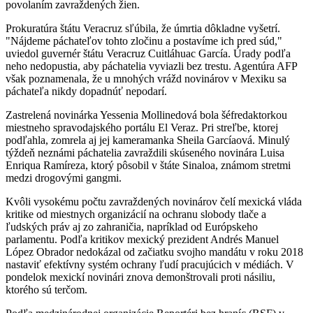
povolaním zavraždených žien.
Prokuratúra štátu Veracruz sľúbila, že úmrtia dôkladne vyšetrí.
"Nájdeme páchateľov tohto zločinu a postavíme ich pred súd,"
uviedol guvernér štátu Veracruz Cuitláhuac García. Úrady podľa
neho nedopustia, aby páchatelia vyviazli bez trestu. Agentúra AFP
však poznamenala, že u mnohých vrážd novinárov v Mexiku sa
páchateľa nikdy dopadnúť nepodarí.
Zastrelená novinárka Yessenia Mollinedová bola šéfredaktorkou
miestneho spravodajského portálu El Veraz. Pri streľbe, ktorej
podľahla, zomrela aj jej kameramanka Sheila Garcíaová. Minulý
týždeň neznámi páchatelia zavraždili skúseného novinára Luisa
Enriqua Ramíreza, ktorý pôsobil v štáte Sinaloa, známom stretmi
medzi drogovými gangmi.
Kvôli vysokému počtu zavraždených novinárov čelí mexická vláda
kritike od miestnych organizácií na ochranu slobody tlače a
ľudských práv aj zo zahraničia, napríklad od Európskeho
parlamentu. Podľa kritikov mexický prezident Andrés Manuel
López Obrador nedokázal od začiatku svojho mandátu v roku 2018
nastaviť efektívny systém ochrany ľudí pracujúcich v médiách. V
pondelok mexickí novinári znova demonštrovali proti násiliu,
ktorého sú terčom.