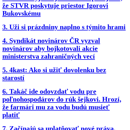
že STVR poskytuje priestor Igorovi
Bukovskému
3.
Uži si prázdniny naplno s týmito hrami
4.
Syndikát novinárov ČR vyzval
novinárov aby bojkotovali akcie
ministerstva zahraničných vecí
5.
4kast: Ako si užiť dovolenku bez
starostí
6.
Takáč ide odovzdať vodu pre
poľnohospodárov do rúk šejkovi. Hrozí,
že farmári mu za vodu budú musieť
platiť
7.
Začínajú sa uplatňovať nové práva,