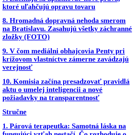
ktoré uľahčujú opravu tovaru
8.
Hromadná dopravná nehoda smerom
na Bratislavu. Zasahujú všetky záchranné
zložky (FOTO)
9.
V čom mediálni obhajcovia Penty pri
krížovom vlastníctve zámerne zavádzajú
verejnosť
10.
Komisia začína presadzovať pravidlá
aktu o umelej inteligencii a nové
požiadavky na transparentnosť
Stručne
1.
Párová terapeutka: Samotná láska na
fungujúci vzťah nestačí. Čo rozhoduje o