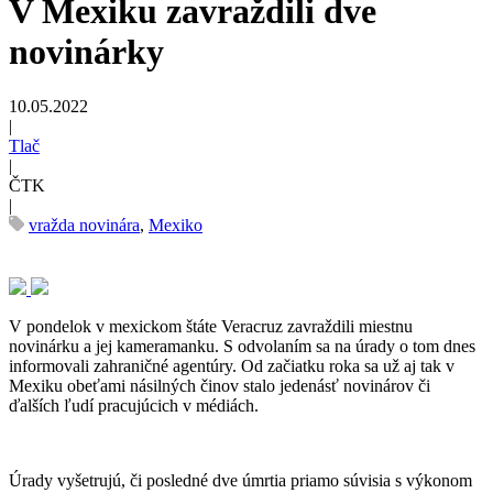
V Mexiku zavraždili dve
novinárky
10.05.2022
|
Tlač
|
ČTK
|
vražda novinára
,
Mexiko
V pondelok v mexickom štáte Veracruz zavraždili miestnu
novinárku a jej kameramanku. S odvolaním sa na úrady o tom dnes
informovali zahraničné agentúry. Od začiatku roka sa už aj tak v
Mexiku obeťami násilných činov stalo jedenásť novinárov či
ďalších ľudí pracujúcich v médiách.
Úrady vyšetrujú, či posledné dve úmrtia priamo súvisia s výkonom