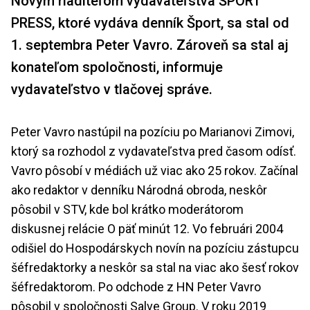
Novým riaditeľom vydavateľstva ŠPORT
PRESS, ktoré vydáva denník Šport, sa stal od
1. septembra Peter Vavro. Zároveň sa stal aj
konateľom spoločnosti, informuje
vydavateľstvo v tlačovej správe.
Peter Vavro nastúpil na pozíciu po Marianovi Zimovi,
ktorý sa rozhodol z vydavateľstva pred časom odísť.
Vavro pôsobí v médiách už viac ako 25 rokov. Začínal
ako redaktor v denníku Národná obroda, neskôr
pôsobil v STV, kde bol krátko moderátorom
diskusnej relácie O päť minút 12. Vo februári 2004
odišiel do Hospodárskych novín na pozíciu zástupcu
šéfredaktorky a neskôr sa stal na viac ako šesť rokov
šéfredaktorom. Po odchode z HN Peter Vavro
pôsobil v spoločnosti
Salve Group
. V roku 2019