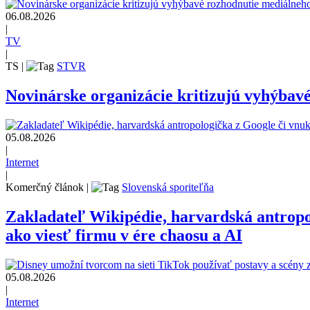
06.08.2026
|
TV
|
TS
|
STVR
Novinárske organizácie kritizujú vyhýbav
05.08.2026
|
Internet
|
Komerčný článok
|
Slovenská sporiteľňa
Zakladateľ Wikipédie, harvardská antrop
ako viesť firmu v ére chaosu a AI
05.08.2026
|
Internet