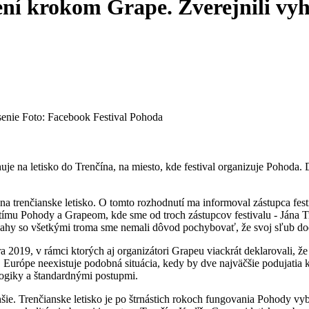
ní krokom Grape. Zverejnili vyh
Foto: Facebook Festival Pohoda
ťahuje na letisko do Trenčína, na miesto, kde festival organizuje Pohod
na trenčianske letisko. O tomto rozhodnutí ma informoval zástupca fest
 tímu Pohody a Grapeom, kde sme od troch zástupcov festivalu - Jána Tr
ahy so všetkými troma sme nemali dôvod pochybovať, že svoj sľub do
2019, v rámci ktorých aj organizátori Grapeu viackrát deklarovali, že
ovej Európe neexistuje podobná situácia, kedy by dve najväčšie podujat
logiky a štandardnými postupmi.
hšie. Trenčianske letisko je po štrnástich rokoch fungovania Pohody v