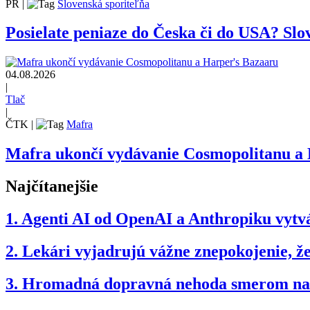
PR
|
Slovenská sporiteľňa
Posielate peniaze do Česka či do USA? Slov
04.08.2026
|
Tlač
|
ČTK
|
Mafra
Mafra ukončí vydávanie Cosmopolitanu a
Najčítanejšie
1.
Agenti AI od OpenAI a Anthropiku vytvár
2.
Lekári vyjadrujú vážne znepokojenie, 
3.
Hromadná dopravná nehoda smerom na B