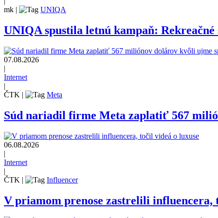
|
mk
|
UNIQA
UNIQA spustila letnú kampaň: Rekreačné š
07.08.2026
|
Internet
|
ČTK
|
Meta
Súd nariadil firme Meta zaplatiť 567 mili
06.08.2026
|
Internet
|
ČTK
|
Influencer
V priamom prenose zastrelili influencera, t