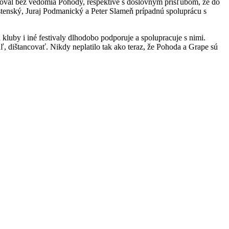
avoval bez vedomia Pohody, respektíve s doslovným prísľubom, že do
stenský, Juraj Podmanický a Peter Slameň prípadnú spoluprácu s
kluby i iné festivaly dlhodobo podporuje a spolupracuje s nimi.
, dištancovať. Nikdy neplatilo tak ako teraz, že Pohoda a Grape sú