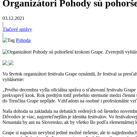
Organizátori Pohody sú pohorše
03.12.2021
|
Tlačové správy
|
Pohoda
Vo štvrtok organizátori festivalu Grape oznámili, že festival sa pres
vyhlásenie:
„Prvého decembra vyšla oficiálna správa o sťahovaní festivalu Grape 
prekvapivý krok. Rok predtým totiž prebehlo stretnutie medzi členmi
do Trenčína Grape nepôjde. Vzhľadom na osobné i profesionálne vzť
Naša dohoda sa zakladala na debatách vedených od šiesteho novembra 
Dôvodov je viac, najzreteľnejším je identita festivalov. Vo festival
Nenastala by ani na Slovensku, ak by všetko šlo podľa elementárnej 
Grape si napokon nevybral jediné možné riešenie, ale to najjednoduc