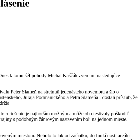
lásenie
a. Dnes k tomu šéf pohody Michal Kaščák zverejnil nasledujúce
ivalu Peter Slameň na stretnutí jedenásteho novembra a šlo o
stenského, Juraja Podmanického a Petra Slameňa - dostali prísľub, že
držia.
 toto riešenie je najhorším možným a môže oba festivaly poškodiť.
ia krajiny s podobným žánrovým nastavením boli na jednom mieste.
ybaveným miestom. Nebolo to tak od začiatku, do funkčnosti areálu