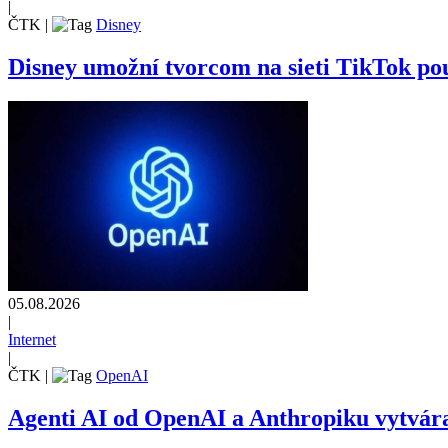
|
ČTK
|
Disney
Disney umožní tvorcom na sieti TikTok pou
05.08.2026
|
Internet
|
ČTK
|
OpenAI
Agenti AI od OpenAI a Anthropiku vytvárali