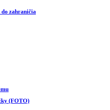
 do zahraničia
kému
ožky (FOTO)