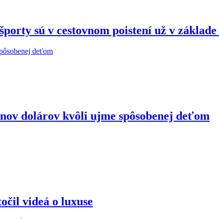
porty sú v cestovnom poistení už v základ
ónov dolárov kvôli ujme spôsobenej deťom
očil videá o luxuse