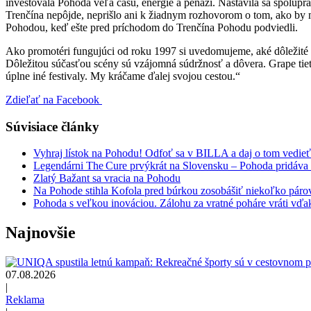
investovala Pohoda veľa času, energie a peňazí. Nastavila sa spolup
Trenčína nepôjde, neprišlo ani k žiadnym rozhovorom o tom, ako by 
Pohodou, keď ešte pred príchodom do Trenčína Pohodu podviedli.
Ako promotéri fungujúci od roku 1997 si uvedomujeme, aké dôležité s
Dôležitou súčasťou scény sú vzájomná súdržnosť a dôvera. Grape tiet
úplne iné festivaly. My kráčame ďalej svojou cestou.“
Zdieľať na Facebook
Súvisiace články
Vyhraj lístok na Pohodu! Odfoť sa v BILLA a daj o tom vedieť
Legendárni The Cure prvýkrát na Slovensku – Pohoda pridáva f
Zlatý Bažant sa vracia na Pohodu
Na Pohode stihla Kofola pred búrkou zosobášiť niekoľko p
Pohoda s veľkou inováciou. Zálohu za vratné poháre vráti vďak
Najnovšie
07.08.2026
|
Reklama