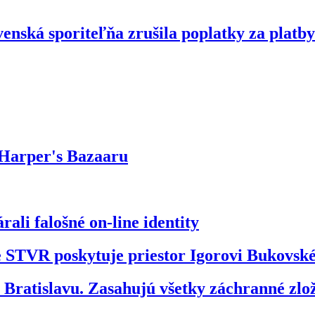
enská sporiteľňa zrušila poplatky za platby
 Harper's Bazaaru
ali falošné on-line identity
že STVR poskytuje priestor Igorovi Bukovs
ratislavu. Zasahujú všetky záchranné zl