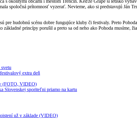
ráca s okolitými obcami i mestom Trenčín. Keďže Grape si letisko vyb
mala spoločná prítomnosť vyzerať. Nevieme, ako si predstavujú Ján Tr
ú pre hudobnú scénu dobre fungujúce kluby či festivaly. Preto Pohoda 
o základné princípy porušil a preto sa od neho ako Pohoda musíme, žiaľ
 svetu
estivalový extra deň
árov (FOTO, VIDEO)
a Slovenskej sporiteľni priamo na kartu