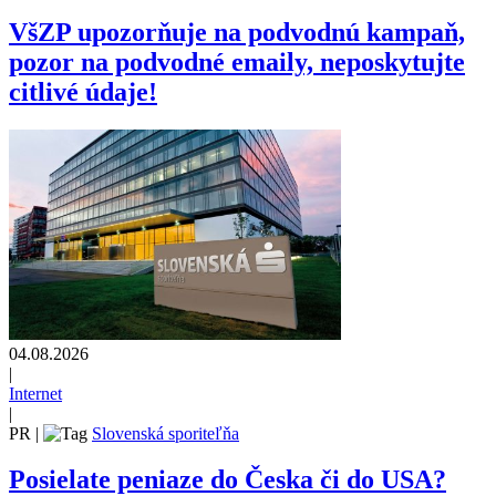
VšZP upozorňuje na podvodnú kampaň,
pozor na podvodné emaily, neposkytujte
citlivé údaje!
04.08.2026
|
Internet
|
PR
|
Slovenská sporiteľňa
Posielate peniaze do Česka či do USA?