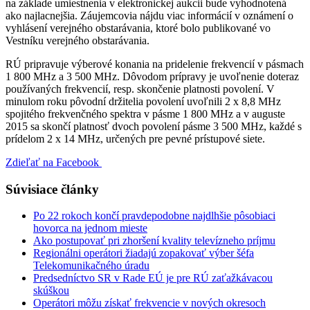
na základe umiestnenia v elektronickej aukcii bude vyhodnotená
ako najlacnejšia. Záujemcovia nájdu viac informácií v oznámení o
vyhlásení verejného obstarávania, ktoré bolo publikované vo
Vestníku verejného obstarávania.
RÚ pripravuje výberové konania na pridelenie frekvencií v pásmach
1 800 MHz a 3 500 MHz. Dôvodom prípravy je uvoľnenie doteraz
používaných frekvencií, resp. skončenie platnosti povolení. V
minulom roku pôvodní držitelia povolení uvoľnili 2 x 8,8 MHz
spojitého frekvenčného spektra v pásme 1 800 MHz a v auguste
2015 sa skončí platnosť dvoch povolení pásme 3 500 MHz, každé s
prídelom 2 x 14 MHz, určených pre pevné prístupové siete.
Zdieľať na Facebook
Súvisiace články
Po 22 rokoch končí pravdepodobne najdlhšie pôsobiaci
hovorca na jednom mieste
Ako postupovať pri zhoršení kvality televízneho príjmu
Regionálni operátori žiadajú zopakovať výber šéfa
Telekomunikačného úradu
Predsedníctvo SR v Rade EÚ je pre RÚ zaťažkávacou
skúškou
Operátori môžu získať frekvencie v nových okresoch