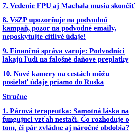
7.
Vedenie FPU aj Machala musia skončiť
8.
VšZP upozorňuje na podvodnú
kampaň, pozor na podvodné emaily,
neposkytujte citlivé údaje!
9.
Finančná správa varuje: Podvodníci
lákajú ľudí na falošné daňové preplatky
10.
Nové kamery na cestách môžu
posielať údaje priamo do Ruska
Stručne
1.
Párová terapeutka: Samotná láska na
fungujúci vzťah nestačí. Čo rozhoduje o
tom, či pár zvládne aj náročné obdobia?