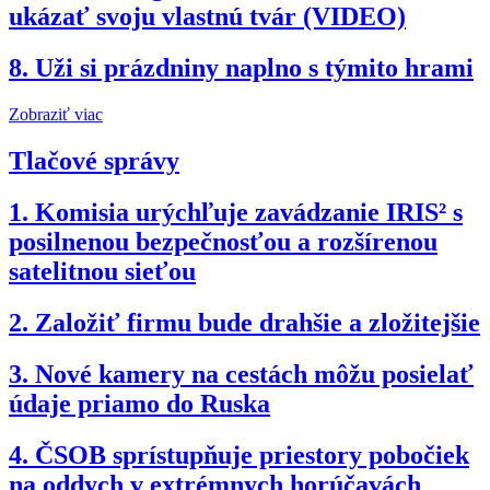
ukázať svoju vlastnú tvár (VIDEO)
8.
Uži si prázdniny naplno s týmito hrami
Zobraziť viac
Tlačové správy
1.
Komisia urýchľuje zavádzanie IRIS² s
posilnenou bezpečnosťou a rozšírenou
satelitnou sieťou
2.
Založiť firmu bude drahšie a zložitejšie
3.
Nové kamery na cestách môžu posielať
údaje priamo do Ruska
4.
ČSOB sprístupňuje priestory pobočiek
na oddych v extrémnych horúčavách