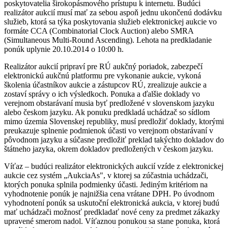
poskytovatelia širokopásmového prístupu k internetu. Budúci
realizátor aukcií musí mať za sebou aspoň jednu ukončenú dodávku
služieb, ktorá sa týka poskytovania služieb elektronickej aukcie vo
formáte CCA (Combinatorial Clock Auction) alebo SMRA
(Simultaneous Multi-Round Ascending). Lehota na predkladanie
ponúk uplynie 20.10.2014 o 10:00 h.
Realizátor aukcií pripraví pre RÚ aukčný poriadok, zabezpečí
elektronickú aukčnú platformu pre vykonanie aukcie, vykoná
školenia účastníkov aukcie a zástupcov RÚ, zrealizuje aukcie a
zostaví správy o ich výsledkoch. Ponuka a ďalšie doklady vo
verejnom obstarávaní musia byť predložené v slovenskom jazyku
alebo českom jazyku. Ak ponuku predkladá uchádzač so sídlom
mimo územia Slovenskej republiky, musí predložiť doklady, ktorými
preukazuje splnenie podmienok účasti vo verejnom obstarávaní v
pôvodnom jazyku a súčasne predložiť preklad takýchto dokladov do
štátneho jazyka, okrem dokladov predložených v českom jazyku.
Víťaz – budúci realizátor elektronických aukcií vzíde z elektronickej
aukcie cez systém „AukciaAs", v ktorej sa zúčastnia uchádzači,
ktorých ponuka splnila podmienky účasti. Jediným kritériom na
vyhodnotenie ponúk je najnižšia cena vrátane DPH. Po úvodnom
vyhodnotení ponúk sa uskutoční elektronická aukcia, v ktorej budú
mať uchádzači možnosť predkladať nové ceny za predmet zákazky
upravené smerom nadol. Víťaznou ponukou sa stane ponuka, ktorá