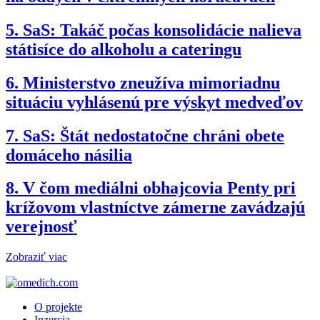
5.
SaS: Takáč počas konsolidácie nalieva
státisíce do alkoholu a cateringu
6.
Ministerstvo zneužíva mimoriadnu
situáciu vyhlásenú pre výskyt medveďov
7.
SaS: Štát nedostatočne chráni obete
domáceho násilia
8.
V čom mediálni obhajcovia Penty pri
krížovom vlastníctve zámerne zavádzajú
verejnosť
Zobraziť viac
O projekte
Inzercia