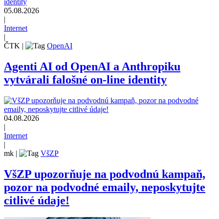
05.08.2026
|
Internet
|
ČTK
|
OpenAI
Agenti AI od OpenAI a Anthropiku
vytvárali falošné on-line identity
04.08.2026
|
Internet
|
mk
|
VšZP
VšZP upozorňuje na podvodnú kampaň,
pozor na podvodné emaily, neposkytujte
citlivé údaje!