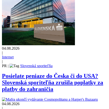
04.08.2026
|
Internet
|
PR
|
Slovenská sporiteľňa
Posielate peniaze do Česka či do USA?
Slovenská sporiteľňa zrušila poplatky za
platby do zahraničia
04.08.2026
|