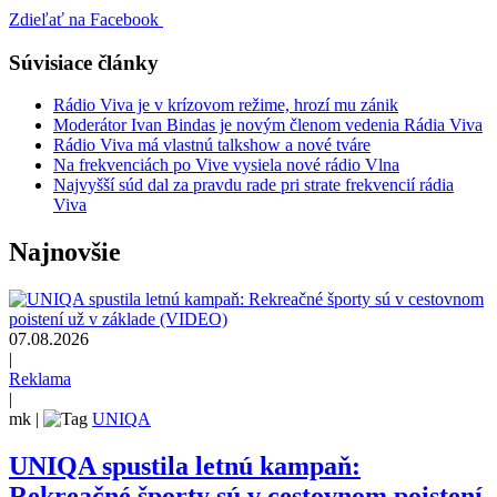
Zdieľať na Facebook
Súvisiace články
Rádio Viva je v krízovom režime, hrozí mu zánik
Moderátor Ivan Bindas je novým členom vedenia Rádia Viva
Rádio Viva má vlastnú talkshow a nové tváre
Na frekvenciách po Vive vysiela nové rádio Vlna
Najvyšší súd dal za pravdu rade pri strate frekvencií rádia
Viva
Najnovšie
07.08.2026
|
Reklama
|
mk
|
UNIQA
UNIQA spustila letnú kampaň:
Rekreačné športy sú v cestovnom poistení