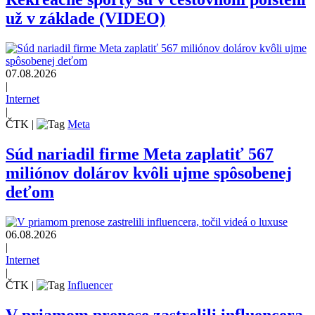
už v základe (VIDEO)
07.08.2026
|
Internet
|
ČTK
|
Meta
Súd nariadil firme Meta zaplatiť 567
miliónov dolárov kvôli ujme spôsobenej
deťom
06.08.2026
|
Internet
|
ČTK
|
Influencer
V priamom prenose zastrelili influencera,