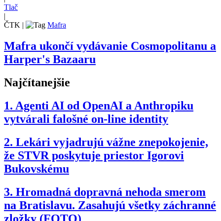
Tlač
|
ČTK
|
Mafra
Mafra ukončí vydávanie Cosmopolitanu a
Harper's Bazaaru
Najčítanejšie
1.
Agenti AI od OpenAI a Anthropiku
vytvárali falošné on-line identity
2.
Lekári vyjadrujú vážne znepokojenie,
že STVR poskytuje priestor Igorovi
Bukovskému
3.
Hromadná dopravná nehoda smerom
na Bratislavu. Zasahujú všetky záchranné
zložky (FOTO)