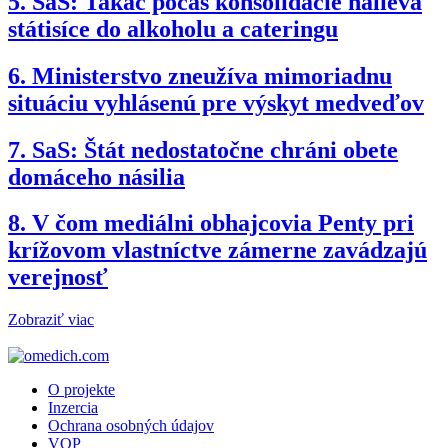
5.
SaS: Takáč počas konsolidácie nalieva
státisíce do alkoholu a cateringu
6.
Ministerstvo zneužíva mimoriadnu
situáciu vyhlásenú pre výskyt medveďov
7.
SaS: Štát nedostatočne chráni obete
domáceho násilia
8.
V čom mediálni obhajcovia Penty pri
krížovom vlastníctve zámerne zavádzajú
verejnosť
Zobraziť viac
O projekte
Inzercia
Ochrana osobných údajov
VOP