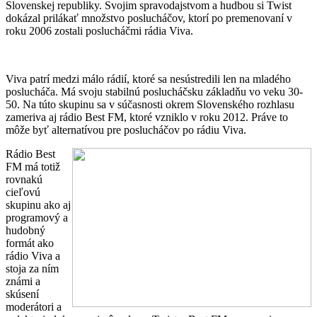
Slovenskej republiky. Svojim spravodajstvom a hudbou si Twist
dokázal prilákať množstvo poslucháčov, ktorí po premenovaní v
roku 2006 zostali poslucháčmi rádia Viva.
Viva patrí medzi málo rádií, ktoré sa nesústredili len na mladého
poslucháča. Má svoju stabilnú poslucháčsku základňu vo veku 30-
50. Na túto skupinu sa v súčasnosti okrem Slovenského rozhlasu
zameriva aj rádio Best FM, ktoré vzniklo v roku 2012. Práve to
môže byť alternatívou pre poslucháčov po rádiu Viva.
Rádio Best
FM má totiž
rovnakú
cieľovú
skupinu ako aj
programový a
hudobný
formát ako
rádio Viva a
stoja za ním
známi a
skúsení
moderátori a