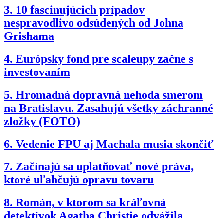
3.
10 fascinujúcich prípadov
nespravodlivo odsúdených od Johna
Grishama
4.
Európsky fond pre scaleupy začne s
investovaním
5.
Hromadná dopravná nehoda smerom
na Bratislavu. Zasahujú všetky záchranné
zložky (FOTO)
6.
Vedenie FPU aj Machala musia skončiť
7.
Začínajú sa uplatňovať nové práva,
ktoré uľahčujú opravu tovaru
8.
Román, v ktorom sa kráľovná
detektívok Agatha Christie odvážila