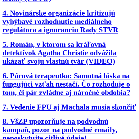
4.
Novinárske organizácie kritizujú
vyhýbavé rozhodnutie mediálneho
regulátora a ignoranciu Rady STVR
5.
Román, v ktorom sa kráľovná
detektívok Agatha Christie odvážila
ukázať svoju vlastnú tvár (VIDEO)
6.
Párová terapeutka: Samotná láska na
fungujúci vzťah nestačí. Čo rozhoduje o
tom, či pár zvládne aj náročné obdobia?
7.
Vedenie FPU aj Machala musia skončiť
8.
VšZP upozorňuje na podvodnú
kampaň, pozor na podvodné emaily,
neposkytujte citlivé údaje!