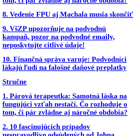
tom, či pár zvládne aj náročné obdobia?
8.
Vedenie FPU aj Machala musia skončiť
9.
VšZP upozorňuje na podvodnú
kampaň, pozor na podvodné emaily,
neposkytujte citlivé údaje!
10.
Finančná správa varuje: Podvodníci
lákajú ľudí na falošné daňové preplatky
Stručne
1.
Párová terapeutka: Samotná láska na
fungujúci vzťah nestačí. Čo rozhoduje o
tom, či pár zvládne aj náročné obdobia?
2.
10 fascinujúcich prípadov
nespravodlivo odsúdených od Johna