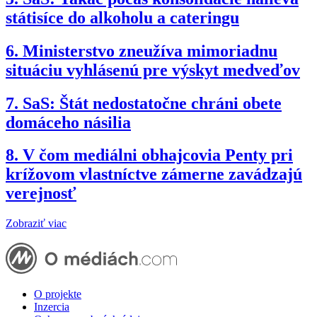
státisíce do alkoholu a cateringu
6.
Ministerstvo zneužíva mimoriadnu
situáciu vyhlásenú pre výskyt medveďov
7.
SaS: Štát nedostatočne chráni obete
domáceho násilia
8.
V čom mediálni obhajcovia Penty pri
krížovom vlastníctve zámerne zavádzajú
verejnosť
Zobraziť viac
O projekte
Inzercia