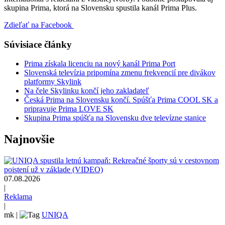
skupina Prima, ktorá na Slovensku spustila kanál Prima Plus.
Zdieľať na Facebook
Súvisiace články
Prima získala licenciu na nový kanál Prima Port
Slovenská televízia pripomína zmenu frekvencií pre divákov
platformy Skylink
Na čele Skylinku končí jeho zakladateľ
Česká Prima na Slovensku končí. Spúšťa Prima COOL SK a
pripravuje Prima LOVE SK
Skupina Prima spúšťa na Slovensku dve televízne stanice
Najnovšie
07.08.2026
|
Reklama
|
mk
|
UNIQA