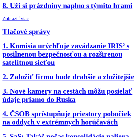
8.
Uži si prázdniny naplno s týmito hrami
Zobraziť viac
Tlačové správy
1.
Komisia urýchľuje zavádzanie IRIS² s
posilnenou bezpečnosťou a rozšírenou
satelitnou sieťou
2.
Založiť firmu bude drahšie a zložitejšie
3.
Nové kamery na cestách môžu posielať
údaje priamo do Ruska
4.
ČSOB sprístupňuje priestory pobočiek
na oddych v extrémnych horúčavách
5.
SaS: Takáč počas konsolidácie nalieva