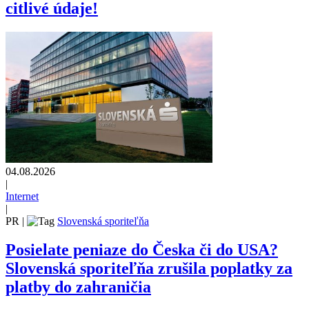
citlivé údaje!
04.08.2026
|
Internet
|
PR
|
Slovenská sporiteľňa
Posielate peniaze do Česka či do USA?
Slovenská sporiteľňa zrušila poplatky za
platby do zahraničia