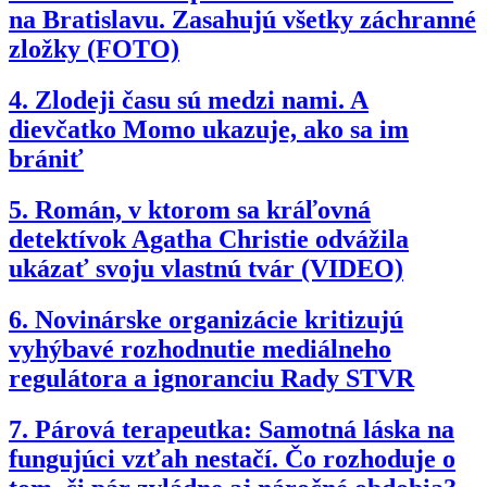
na Bratislavu. Zasahujú všetky záchranné
zložky (FOTO)
4.
Zlodeji času sú medzi nami. A
dievčatko Momo ukazuje, ako sa im
brániť
5.
Román, v ktorom sa kráľovná
detektívok Agatha Christie odvážila
ukázať svoju vlastnú tvár (VIDEO)
6.
Novinárske organizácie kritizujú
vyhýbavé rozhodnutie mediálneho
regulátora a ignoranciu Rady STVR
7.
Párová terapeutka: Samotná láska na
fungujúci vzťah nestačí. Čo rozhoduje o