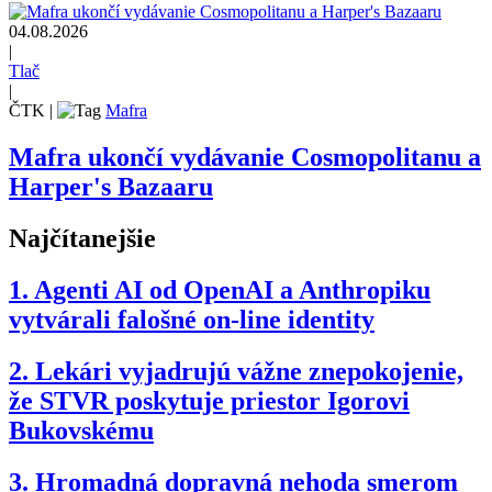
04.08.2026
|
Tlač
|
ČTK
|
Mafra
Mafra ukončí vydávanie Cosmopolitanu a
Harper's Bazaaru
Najčítanejšie
1.
Agenti AI od OpenAI a Anthropiku
vytvárali falošné on-line identity
2.
Lekári vyjadrujú vážne znepokojenie,
že STVR poskytuje priestor Igorovi
Bukovskému
3.
Hromadná dopravná nehoda smerom