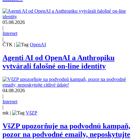
05.08.2026
|
Internet
|
ČTK
|
OpenAI
Agenti AI od OpenAI a Anthropiku
vytvárali falošné on-line identity
04.08.2026
|
Internet
|
mk
|
VšZP
VšZP upozorňuje na podvodnú kampaň,
pozor na podvodné emaily, neposkytujte