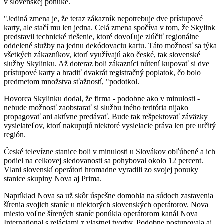
v slovenskej ponuke.
"Jediná zmena je, že teraz zákazník nepotrebuje dve prístupové
karty, ale stačí mu len jedna. Celá zmena spočíva v tom, že Skylink
predstavil technické riešenie, ktoré dovoľuje zlúčiť regionálne
oddelené služby na jednu dekódovaciu kartu. Táto možnosť sa týka
všetkých zákazníkov, ktorí využívajú ako české, tak slovenské
služby Skylinku. Až doteraz boli zákazníci nútení kupovať si dve
prístupové karty a hradiť dvakrát registračný poplatok, čo bolo
predmetom množstva sťažností, "podotkol.
Hovorca Skylinku dodal, že firma - podobne ako v minulosti -
nebude možnosť zaobstarať si službu iného teritória nijako
propagovať ani aktívne predávať. Bude tak rešpektovať záväzky
vysielateľov, ktorí nakupujú niektoré vysielacie práva len pre určitý
región.
České televízne stanice boli v minulosti u Slovákov obľúbené a ich
podiel na celkovej sledovanosti sa pohyboval okolo 12 percent.
Vlani slovenskí operátori hromadne vyradili zo svojej ponuky
stanice skupiny Nova aj Prima.
Napríklad Nova sa už skôr úspešne domohla na súdoch zastavenia
šírenia svojich staníc u niektorých slovenských operátorov. Nova
miesto voľne šírených staníc ponúkla operátorom kanál Nova
International s reláciami z vlastnej tvorby. Podobne postupovala aj