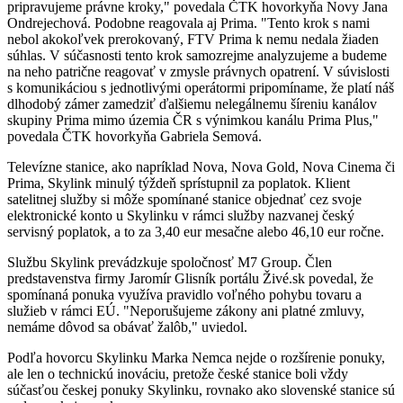
pripravujeme právne kroky," povedala ČTK hovorkyňa Novy Jana
Ondrejechová. Podobne reagovala aj Prima. "Tento krok s nami
nebol akokoľvek prerokovaný, FTV Prima k nemu nedala žiaden
súhlas. V súčasnosti tento krok samozrejme analyzujeme a budeme
na neho patrične reagovať v zmysle právnych opatrení. V súvislosti
s komunikáciou s jednotlivými operátormi pripomíname, že platí náš
dlhodobý zámer zamedziť ďalšiemu nelegálnemu šíreniu kanálov
skupiny Prima mimo územia ČR s výnimkou kanálu Prima Plus,"
povedala ČTK hovorkyňa Gabriela Semová.
Televízne stanice, ako napríklad Nova, Nova Gold, Nova Cinema či
Prima, Skylink minulý týždeň sprístupnil za poplatok. Klient
satelitnej služby si môže spomínané stanice objednať cez svoje
elektronické konto u Skylinku v rámci služby nazvanej český
servisný poplatok, a to za 3,40 eur mesačne alebo 46,10 eur ročne.
Službu Skylink prevádzkuje spoločnosť M7 Group. Člen
predstavenstva firmy Jaromír Glisník portálu Živé.sk povedal, že
spomínaná ponuka využíva pravidlo voľného pohybu tovaru a
služieb v rámci EÚ. "Neporušujeme zákony ani platné zmluvy,
nemáme dôvod sa obávať žalôb," uviedol.
Podľa hovorcu Skylinku Marka Nemca nejde o rozšírenie ponuky,
ale len o technickú inováciu, pretože české stanice boli vždy
súčasťou českej ponuky Skylinku, rovnako ako slovenské stanice sú