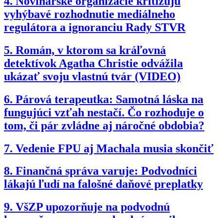
4.
Novinárske organizácie kritizujú
vyhýbavé rozhodnutie mediálneho
regulátora a ignoranciu Rady STVR
5.
Román, v ktorom sa kráľovná
detektívok Agatha Christie odvážila
ukázať svoju vlastnú tvár (VIDEO)
6.
Párová terapeutka: Samotná láska na
fungujúci vzťah nestačí. Čo rozhoduje o
tom, či pár zvládne aj náročné obdobia?
7.
Vedenie FPU aj Machala musia skončiť
8.
Finančná správa varuje: Podvodníci
lákajú ľudí na falošné daňové preplatky
9.
VšZP upozorňuje na podvodnú