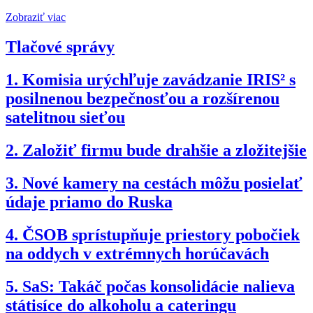
Zobraziť viac
Tlačové správy
1.
Komisia urýchľuje zavádzanie IRIS² s
posilnenou bezpečnosťou a rozšírenou
satelitnou sieťou
2.
Založiť firmu bude drahšie a zložitejšie
3.
Nové kamery na cestách môžu posielať
údaje priamo do Ruska
4.
ČSOB sprístupňuje priestory pobočiek
na oddych v extrémnych horúčavách
5.
SaS: Takáč počas konsolidácie nalieva
státisíce do alkoholu a cateringu