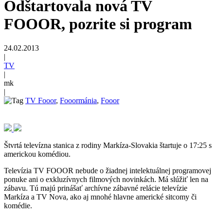
Odštartovala nová TV
FOOOR, pozrite si program
24.02.2013
|
TV
|
mk
|
TV Fooor
,
Fooormánia
,
Fooor
Štvrtá televízna stanica z rodiny Markíza-Slovakia štartuje o 17:25 s
americkou komédiou.
Televízia TV FOOOR nebude o žiadnej intelektuálnej programovej
ponuke ani o exkluzívnych filmových novinkách. Má slúžiť len na
zábavu. Tú majú prinášať archívne zábavné relácie televízie
Markíza a TV Nova, ako aj mnohé hlavne americké sitcomy či
komédie.