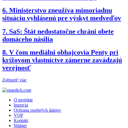
6.
Ministerstvo zneužíva mimoriadnu
situáciu vyhlásenú pre výskyt medveďov
7.
SaS: Štát nedostatočne chráni obete
domáceho násilia
8.
V čom mediálni obhajcovia Penty pri
krížovom vlastníctve zámerne zavádzajú
verejnosť
Zobraziť viac
O projekte
Inzercia
Ochrana osobných údajov
VOP
Kontakt
Widget