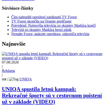
Súvisiace články
Čím nahradili operátori zaniknutú TV Fooor
TV Fooor skončila na Orange predčasne
Potvrdené: Najnovšia televízia zo skupiny Markíza končí
Televízii zo skupiny Markíza hrozí zánik
Nemáte Fooor, atakujte operátora, odporúča televízia
Najnovšie
07.08.2026
|
Reklama
|
mk
|
UNIQA
UNIQA spustila letnú kampaň:
Rekreačné športy sú v cestovnom poistení
už v základe (VIDEO)