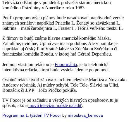
Televízia odštartuje v pondelok podvečer starou americkou
komédiou Prázdniny v Amerike z roku 1983.
Podľa programových plánov bude nasadzovať prapôvodné verzie
známych seriálov: napríklad Priatelia I., Ženatý so záväzkami I.,
Sabrina – malá čarodejnica I., Frasier I., Teória veľkého tresku II.
Z filmov to budú známe hlavne americké komédie: Maska,
Zahulíme, uvidíme, Úplná zverina a podobne. Ale v ponuke je
napríklad aj český film Vratné lahve so Zdeňkom Svěrákom či
francúzska komédia Boudu, v ktorej hrá Gérard Depardieu.
Jedinou vlastnou reláciou je
Fooormánia
, je to telefonická
interaktívna relácia, ktorú bude vysielať denne po polnoci.
Ostatné relácie tvorí zábava z archívu televízie Markíza a Nova ako
Anderov rebrinák, Aj múdry schybí, Tele Tele, Slávici na Ulici,
Bonzáčik či J.P.P – Jožo Pročko pokúša.
TV Fooor je od začiatku u všetkých hlavných operátorov, tu je
spôsob, ako si
novú televíziu môžte naladiť
.
Program na 1. týždeň TV Fooor
by
miroslava_kernova