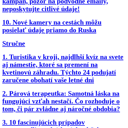
kampaň, pozor na podvodné emaily,
neposkytujte citlivé údaje!
10.
Nové kamery na cestách môžu
posielať údaje priamo do Ruska
Stručne
1.
Turistika v kroji, najdlhší kvíz na svete
aj námestie, ktoré sa premení na
kvetinovú záhradu. Týchto 24 podujatí
zaručene obohatí vaše letné dni
2.
Párová terapeutka: Samotná láska na
fungujúci vzťah nestačí. Čo rozhoduje o
tom, či pár zvládne aj náročné obdobia?
3.
10 fascinujúcich prípadov