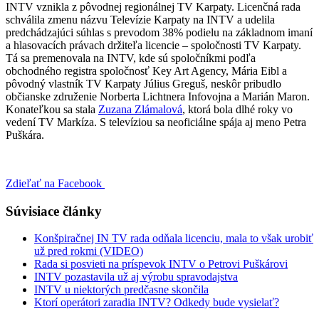
INTV vznikla z pôvodnej regionálnej TV Karpaty. Licenčná rada
schválila zmenu názvu Televízie Karpaty na INTV a udelila
predchádzajúci súhlas s prevodom 38% podielu na základnom imaní
a hlasovacích právach držiteľa licencie – spoločnosti TV Karpaty.
Tá sa premenovala na INTV, kde sú spoločníkmi podľa
obchodného registra spoločnosť Key Art Agency, Mária Eibl a
pôvodný vlastník TV Karpaty Július Greguš, neskôr pribudlo
občianske združenie Norberta Lichtnera Infovojna a Marián Maron.
Konateľkou sa stala
Zuzana Zlámalová
, ktorá bola dlhé roky vo
vedení TV Markíza. S televíziou sa neoficiálne spája aj meno Petra
Puškára.
Zdieľať na Facebook
Súvisiace články
Konšpiračnej IN TV rada odňala licenciu, mala to však urobiť
už pred rokmi (VIDEO)
Rada si posvieti na príspevok INTV o Petrovi Puškárovi
INTV pozastavila už aj výrobu spravodajstva
INTV u niektorých predčasne skončila
Ktorí operátori zaradia INTV? Odkedy bude vysielať?