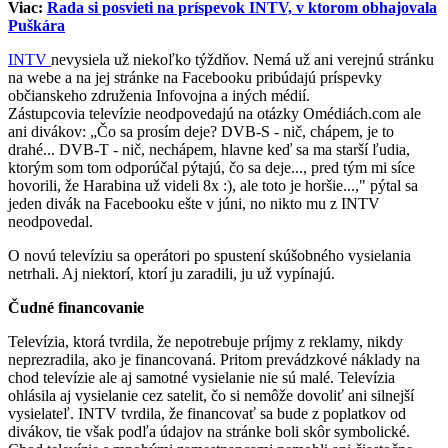
Viac:
Rada si posvieti na príspevok INTV, v ktorom obhajovala
Puškára
INTV
nevysiela už niekoľko týždňov. Nemá už ani verejnú stránku
na webe a na jej stránke na Facebooku pribúdajú príspevky
občianskeho združenia Infovojna a iných médií.
Zástupcovia televízie neodpovedajú na otázky Omédiách.com ale
ani divákov: „Čo sa prosím deje? DVB-S - nič, chápem, je to
drahé... DVB-T - nič, nechápem, hlavne keď sa ma starší ľudia,
ktorým som tom odporúčal pýtajú, čo sa deje..., pred tým mi síce
hovorili, že Harabina už videli 8x :), ale toto je horšie...," pýtal sa
jeden divák na Facebooku ešte v júni, no nikto mu z INTV
neodpovedal.
O novú televíziu sa operátori po spustení skúšobného vysielania
netrhali. Aj niektorí, ktorí ju zaradili, ju už vypínajú.
Čudné financovanie
Televízia, ktorá tvrdila, že nepotrebuje príjmy z reklamy, nikdy
neprezradila, ako je financovaná. Pritom prevádzkové náklady na
chod televízie ale aj samotné vysielanie nie sú malé. Televízia
ohlásila aj vysielanie cez satelit, čo si nemôže dovoliť ani silnejší
vysielateľ. INTV tvrdila, že financovať sa bude z poplatkov od
divákov, tie však podľa údajov na stránke boli skôr symbolické.