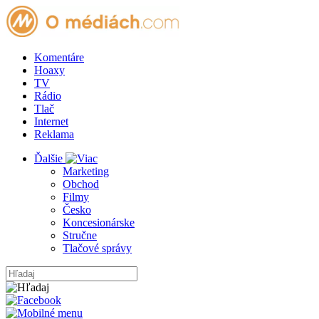
Komentáre
Hoaxy
TV
Rádio
Tlač
Internet
Reklama
Ďalšie
Marketing
Obchod
Filmy
Česko
Koncesionárske
Stručne
Tlačové správy