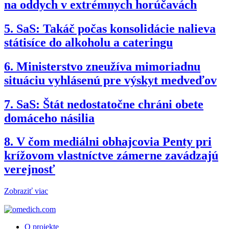
na oddych v extrémnych horúčavách
5.
SaS: Takáč počas konsolidácie nalieva
státisíce do alkoholu a cateringu
6.
Ministerstvo zneužíva mimoriadnu
situáciu vyhlásenú pre výskyt medveďov
7.
SaS: Štát nedostatočne chráni obete
domáceho násilia
8.
V čom mediálni obhajcovia Penty pri
krížovom vlastníctve zámerne zavádzajú
verejnosť
Zobraziť viac
O projekte