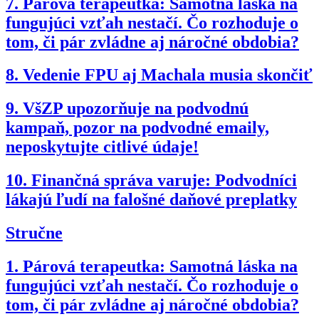
7.
Párová terapeutka: Samotná láska na
fungujúci vzťah nestačí. Čo rozhoduje o
tom, či pár zvládne aj náročné obdobia?
8.
Vedenie FPU aj Machala musia skončiť
9.
VšZP upozorňuje na podvodnú
kampaň, pozor na podvodné emaily,
neposkytujte citlivé údaje!
10.
Finančná správa varuje: Podvodníci
lákajú ľudí na falošné daňové preplatky
Stručne
1.
Párová terapeutka: Samotná láska na
fungujúci vzťah nestačí. Čo rozhoduje o
tom, či pár zvládne aj náročné obdobia?