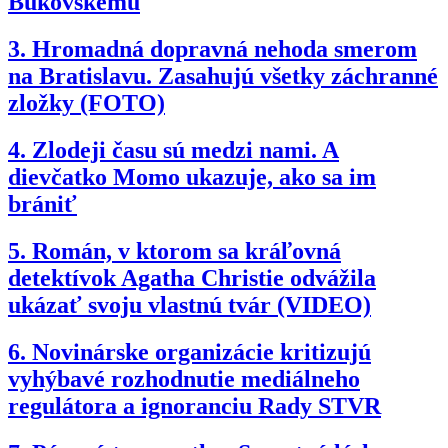
Bukovskému
3.
Hromadná dopravná nehoda smerom
na Bratislavu. Zasahujú všetky záchranné
zložky (FOTO)
4.
Zlodeji času sú medzi nami. A
dievčatko Momo ukazuje, ako sa im
brániť
5.
Román, v ktorom sa kráľovná
detektívok Agatha Christie odvážila
ukázať svoju vlastnú tvár (VIDEO)
6.
Novinárske organizácie kritizujú
vyhýbavé rozhodnutie mediálneho
regulátora a ignoranciu Rady STVR