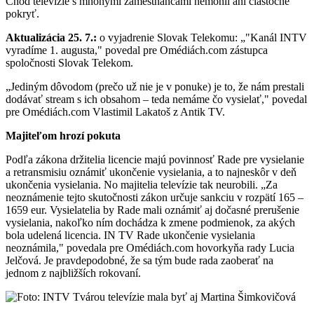
Chod televízie s mnohými zamestnancami nemohli ani čiastočne
pokryť.
Aktualizácia 25. 7.:
o vyjadrenie Slovak Telekomu: „"Kanál INTV
vyradíme 1. augusta," povedal pre Omédiách.com zástupca
spoločnosti Slovak Telekom.
„Jediným dôvodom (prečo už nie je v ponuke) je to, že nám prestali
dodávať stream s ich obsahom – teda nemáme čo vysielať," povedal
pre Omédiách.com Vlastimil Lakatoš z Antik TV.
Majiteľom hrozí pokuta
Podľa zákona držitelia licencie majú povinnosť Rade pre vysielanie
a retransmisiu oznámiť ukončenie vysielania, a to najneskôr v deň
ukončenia vysielania. No majitelia televízie tak neurobili. „Za
neoznámenie tejto skutočnosti zákon určuje sankciu v rozpätí 165 –
1659 eur. Vysielatelia by Rade mali oznámiť aj dočasné prerušenie
vysielania, nakoľko ním dochádza k zmene podmienok, za akých
bola udelená licencia. IN TV Rade ukončenie vysielania
neoznámila," povedala pre Omédiách.com hovorkyňa rady Lucia
Jelčová. Je pravdepodobné, že sa tým bude rada zaoberať na
jednom z najbližších rokovaní.