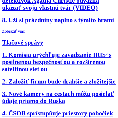
detektívok Agatha Christie odvážila
ukázať svoju vlastnú tvár (VIDEO)
8.
Uži si prázdniny naplno s týmito hrami
Zobraziť viac
Tlačové správy
1.
Komisia urýchľuje zavádzanie IRIS² s
posilnenou bezpečnosťou a rozšírenou
satelitnou sieťou
2.
Založiť firmu bude drahšie a zložitejšie
3.
Nové kamery na cestách môžu posielať
údaje priamo do Ruska
4.
ČSOB sprístupňuje priestory pobočiek