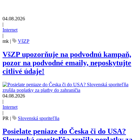
04.08.2026
|
Internet
|
mk
|
VšZP
VšZP upozorňuje na podvodnú kampaň,
pozor na podvodné emaily, neposkytujte
citlivé údaje!
04.08.2026
|
Internet
|
PR
|
Slovenská sporiteľňa
Posielate peniaze do Česka či do USA?
Slovenská sporiteľňa zrušila poplatky za