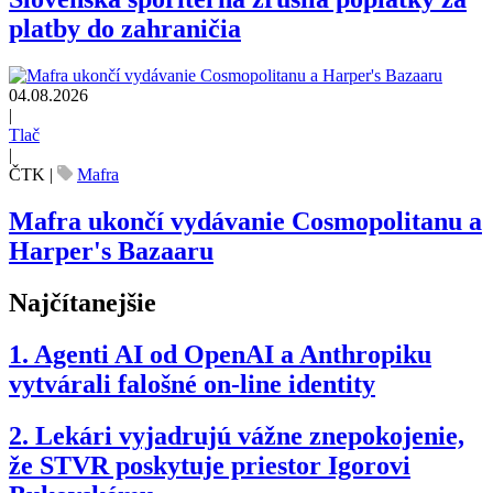
platby do zahraničia
04.08.2026
|
Tlač
|
ČTK
|
Mafra
Mafra ukončí vydávanie Cosmopolitanu a
Harper's Bazaaru
Najčítanejšie
1.
Agenti AI od OpenAI a Anthropiku
vytvárali falošné on-line identity
2.
Lekári vyjadrujú vážne znepokojenie,
že STVR poskytuje priestor Igorovi