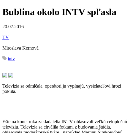
Bublina okolo INTV spľasla
20.07.2016
|
TV
|
Miroslava Kernová
|
intv
Televízia sa odmlčala, operátori ju vypínajú, vysielateľovi hrozí
pokuta.
Ešte na konci roka zakladatelia INTV ohlasovali veľkú celoplošnú
televíziu. Televízia sa chválila fotkami z budovania štúdia,
ohlasovala moderátorské tváre - napríklad Martinu Šimkovičovú.