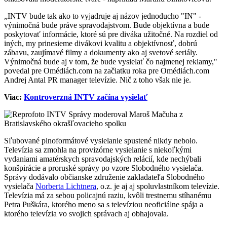
„INTV bude tak ako to vyjadruje aj názov jednoducho "IN" -
výnimočná bude práve spravodajstvom. Bude objektívna a bude
poskytovať informácie, ktoré sú pre diváka užitočné. Na rozdiel od
iných, my prinesieme divákovi kvalitu a objektívnosť, dobrú
zábavu, zaujímavé filmy a dokumenty ako aj svetové seriály.
Výnimočná bude aj v tom, že bude vysielať čo najmenej reklamy,"
povedal pre Omédiách.com na začiatku roka pre Omédiách.com
Andrej Antal PR manager televízie. Nič z toho však nie je.
Viac:
Kontroverzná INTV začína vysielať
Sľubované plnoformátové vysielanie spustené nikdy nebolo.
Televízia sa zmohla na provizórne vysielanie s niekoľkými
vydaniami amatérskych spravodajských relácií, kde nechýbali
konšpirácie a proruské správy po vzore Slobodného vysielača.
Správy dodávalo občianske združenie zakladateľa Slobodného
vysielača
Norberta Lichtnera
, o.z. je aj aj spoluvlastníkom televízie.
Televízia má za sebou policajnú raziu, kvôli trestnemu stíhanému
Petra Puškára, ktorého meno sa s televíziou neoficiálne spája a
ktorého televízia vo svojich správach aj obhajovala.