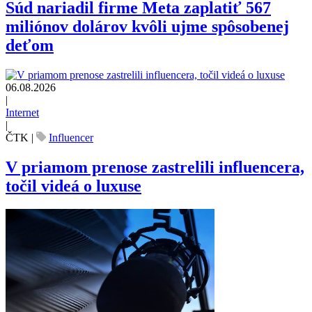
Súd nariadil firme Meta zaplatiť 567
miliónov dolárov kvôli ujme spôsobenej
deťom
06.08.2026
|
Internet
|
ČTK
|
Influencer
V priamom prenose zastrelili influencera,
točil videá o luxuse