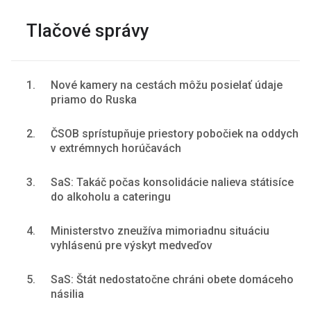
Tlačové správy
1.
Nové kamery na cestách môžu posielať údaje
priamo do Ruska
2.
ČSOB sprístupňuje priestory pobočiek na oddych
v extrémnych horúčavách
3.
SaS: Takáč počas konsolidácie nalieva státisíce
do alkoholu a cateringu
4.
Ministerstvo zneužíva mimoriadnu situáciu
vyhlásenú pre výskyt medveďov
5.
SaS: Štát nedostatočne chráni obete domáceho
násilia