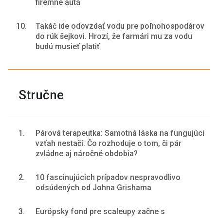
firemné autá
10.
Takáč ide odovzdať vodu pre poľnohospodárov
do rúk šejkovi. Hrozí, že farmári mu za vodu
budú musieť platiť
Stručne
1.
Párová terapeutka: Samotná láska na fungujúci
vzťah nestačí. Čo rozhoduje o tom, či pár
zvládne aj náročné obdobia?
2.
10 fascinujúcich prípadov nespravodlivo
odsúdených od Johna Grishama
3.
Európsky fond pre scaleupy začne s