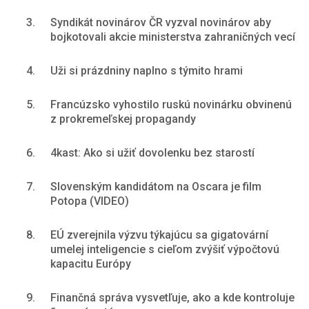
3.
Syndikát novinárov ČR vyzval novinárov aby
bojkotovali akcie ministerstva zahraničných vecí
4.
Uži si prázdniny naplno s týmito hrami
5.
Francúzsko vyhostilo ruskú novinárku obvinenú
z prokremeľskej propagandy
6.
4kast: Ako si užiť dovolenku bez starostí
7.
Slovenským kandidátom na Oscara je film
Potopa (VIDEO)
8.
EÚ zverejnila výzvu týkajúcu sa gigatovární
umelej inteligencie s cieľom zvýšiť výpočtovú
kapacitu Európy
9.
Finančná správa vysvetľuje, ako a kde kontroluje