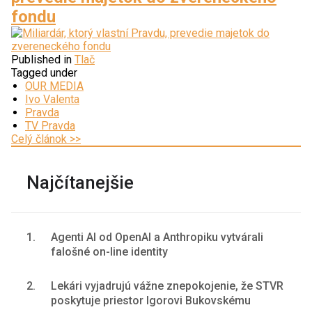
fondu
Published in
Tlač
Tagged under
OUR MEDIA
Ivo Valenta
Pravda
TV Pravda
Celý článok >>
Najčítanejšie
1.
Agenti AI od OpenAI a Anthropiku vytvárali
falošné on-line identity
2.
Lekári vyjadrujú vážne znepokojenie, že STVR
poskytuje priestor Igorovi Bukovskému