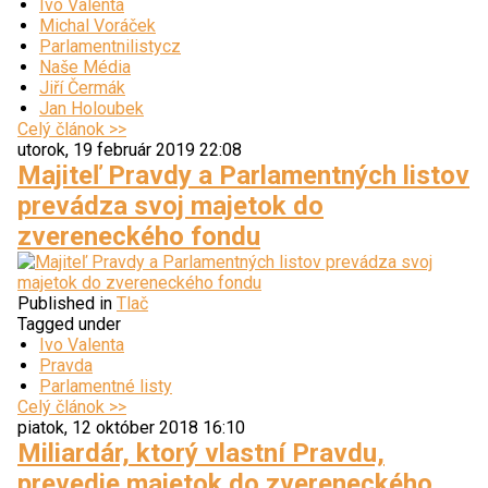
Ivo Valenta
Michal Voráček
Parlamentnilistycz
Naše Média
Jiří Čermák
Jan Holoubek
Celý článok >>
utorok, 19 február 2019 22:08
Majiteľ Pravdy a Parlamentných listov
prevádza svoj majetok do
zvereneckého fondu
Published in
Tlač
Tagged under
Ivo Valenta
Pravda
Parlamentné listy
Celý článok >>
piatok, 12 október 2018 16:10
Miliardár, ktorý vlastní Pravdu,
prevedie majetok do zvereneckého