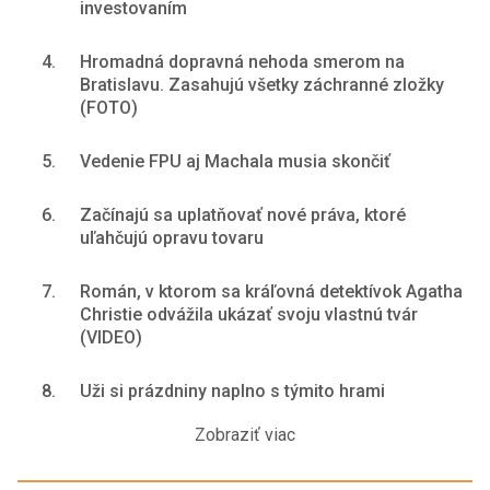
investovaním
4.
Hromadná dopravná nehoda smerom na
Bratislavu. Zasahujú všetky záchranné zložky
(FOTO)
5.
Vedenie FPU aj Machala musia skončiť
6.
Začínajú sa uplatňovať nové práva, ktoré
uľahčujú opravu tovaru
7.
Román, v ktorom sa kráľovná detektívok Agatha
Christie odvážila ukázať svoju vlastnú tvár
(VIDEO)
8.
Uži si prázdniny naplno s týmito hrami
Zobraziť viac