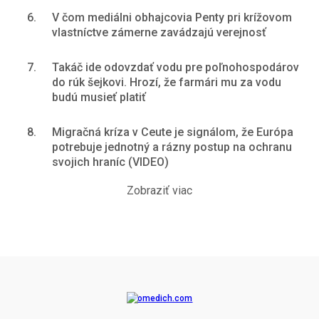
6.
V čom mediálni obhajcovia Penty pri krížovom
vlastníctve zámerne zavádzajú verejnosť
7.
Takáč ide odovzdať vodu pre poľnohospodárov
do rúk šejkovi. Hrozí, že farmári mu za vodu
budú musieť platiť
8.
Migračná kríza v Ceute je signálom, že Európa
potrebuje jednotný a rázny postup na ochranu
svojich hraníc (VIDEO)
Zobraziť viac