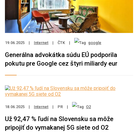
19.06.2025
|
Internet
|
ČTK
|
google
Generálna advokátka súdu EÚ podporila
pokutu pre Google cez štyri miliardy eur
18.06.2025
|
Internet
|
PR
|
O2
Už 92,47 % ľudí na Slovensku sa môže
pripojiť do vymakanej 5G siete od O2