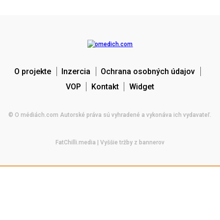
O projekte
Inzercia
Ochrana osobných údajov
VOP
Kontakt
Widget
© O médiách.com Autorské práva sú vyhradené a vykonáva ich vydavateľ.
FatChilli.media
| Vyššie tržby z bannerov