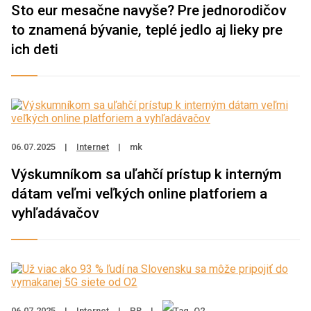
Sto eur mesačne navyše? Pre jednorodičov
to znamená bývanie, teplé jedlo aj lieky pre
ich deti
06.07.2025
|
Internet
|
mk
Výskumníkom sa uľahčí prístup k interným
dátam veľmi veľkých online platforiem a
vyhľadávačov
06.07.2025
|
Internet
|
PR
|
O2