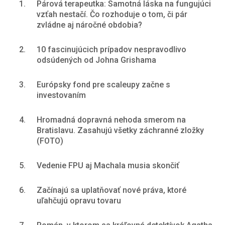
1.
Párová terapeutka: Samotná láska na fungujúci
vzťah nestačí. Čo rozhoduje o tom, či pár
zvládne aj náročné obdobia?
2.
10 fascinujúcich prípadov nespravodlivo
odsúdených od Johna Grishama
3.
Európsky fond pre scaleupy začne s
investovaním
4.
Hromadná dopravná nehoda smerom na
Bratislavu. Zasahujú všetky záchranné zložky
(FOTO)
5.
Vedenie FPU aj Machala musia skončiť
6.
Začínajú sa uplatňovať nové práva, ktoré
uľahčujú opravu tovaru