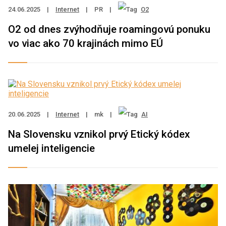
24.06.2025
|
Internet
|
PR
|
O2
O2 od dnes zvýhodňuje roamingovú ponuku
vo viac ako 70 krajinách mimo EÚ
20.06.2025
|
Internet
|
mk
|
AI
Na Slovensku vznikol prvý Etický kódex
umelej inteligencie