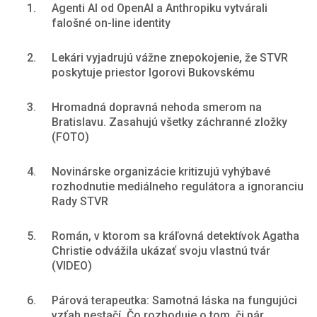
1.
Agenti AI od OpenAI a Anthropiku vytvárali
falošné on-line identity
2.
Lekári vyjadrujú vážne znepokojenie, že STVR
poskytuje priestor Igorovi Bukovskému
3.
Hromadná dopravná nehoda smerom na
Bratislavu. Zasahujú všetky záchranné zložky
(FOTO)
4.
Novinárske organizácie kritizujú vyhýbavé
rozhodnutie mediálneho regulátora a ignoranciu
Rady STVR
5.
Román, v ktorom sa kráľovná detektívok Agatha
Christie odvážila ukázať svoju vlastnú tvár
(VIDEO)
6.
Párová terapeutka: Samotná láska na fungujúci
vzťah nestačí. Čo rozhoduje o tom, či pár