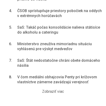
4.
ČSOB sprístupňuje priestory pobočiek na oddych
v extrémnych horúčavách
5.
SaS: Takáč počas konsolidácie nalieva státisíce
do alkoholu a cateringu
6.
Ministerstvo zneužíva mimoriadnu situáciu
vyhlásenú pre výskyt medveďov
7.
SaS: Štát nedostatočne chráni obete domáceho
násilia
8.
V čom mediálni obhajcovia Penty pri krížovom
vlastníctve zámerne zavádzajú verejnosť
Zobraziť viac