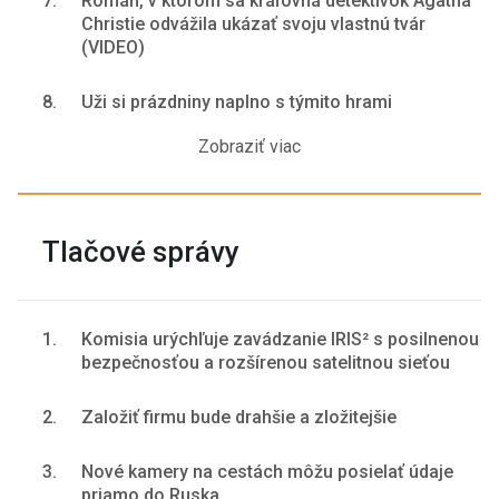
7.
Román, v ktorom sa kráľovná detektívok Agatha
Christie odvážila ukázať svoju vlastnú tvár
(VIDEO)
8.
Uži si prázdniny naplno s týmito hrami
Zobraziť viac
Tlačové správy
1.
Komisia urýchľuje zavádzanie IRIS² s posilnenou
bezpečnosťou a rozšírenou satelitnou sieťou
2.
Založiť firmu bude drahšie a zložitejšie
3.
Nové kamery na cestách môžu posielať údaje
priamo do Ruska