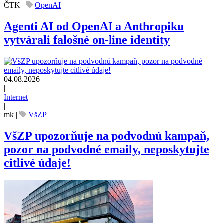
ČTK
|
OpenAI
Agenti AI od OpenAI a Anthropiku
vytvárali falošné on-line identity
04.08.2026
|
Internet
|
mk
|
VšZP
VšZP upozorňuje na podvodnú kampaň,
pozor na podvodné emaily, neposkytujte
citlivé údaje!