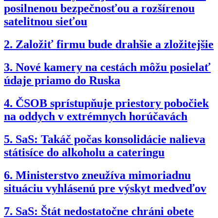
posilnenou bezpečnosťou a rozšírenou
satelitnou sieťou
2.
Založiť firmu bude drahšie a zložitejšie
3.
Nové kamery na cestách môžu posielať
údaje priamo do Ruska
4.
ČSOB sprístupňuje priestory pobočiek
na oddych v extrémnych horúčavách
5.
SaS: Takáč počas konsolidácie nalieva
státisíce do alkoholu a cateringu
6.
Ministerstvo zneužíva mimoriadnu
situáciu vyhlásenú pre výskyt medveďov
7.
SaS: Štát nedostatočne chráni obete