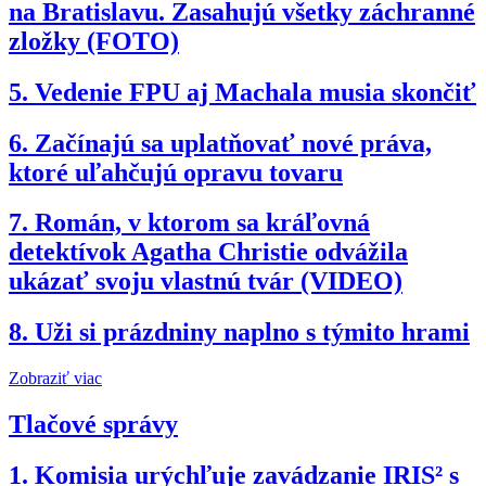
na Bratislavu. Zasahujú všetky záchranné
zložky (FOTO)
5.
Vedenie FPU aj Machala musia skončiť
6.
Začínajú sa uplatňovať nové práva,
ktoré uľahčujú opravu tovaru
7.
Román, v ktorom sa kráľovná
detektívok Agatha Christie odvážila
ukázať svoju vlastnú tvár (VIDEO)
8.
Uži si prázdniny naplno s týmito hrami
Zobraziť viac
Tlačové správy
1.
Komisia urýchľuje zavádzanie IRIS² s