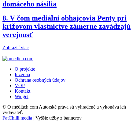
domáceho násilia
8.
V čom mediálni obhajcovia Penty pri
krížovom vlastníctve zámerne zavádzajú
verejnosť
Zobraziť viac
O projekte
Inzercia
Ochrana osobných údajov
VOP
Kontakt
Widget
© O médiách.com Autorské práva sú vyhradené a vykonáva ich
vydavateľ.
FatChilli.media
| Vyššie tržby z bannerov