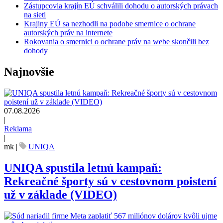
Zástupcovia krajín EÚ schválili dohodu o autorských právach
na sieti
Krajiny EÚ sa nezhodli na podobe smernice o ochrane
autorských práv na internete
Rokovania o smernici o ochrane práv na webe skončili bez
dohody
Najnovšie
07.08.2026
|
Reklama
|
mk
|
UNIQA
UNIQA spustila letnú kampaň:
Rekreačné športy sú v cestovnom poistení
už v základe (VIDEO)