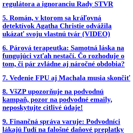
regulátora a ignoranciu Rady STVR
5.
Román, v ktorom sa kráľovná
detektívok Agatha Christie odvážila
ukázať svoju vlastnú tvár (VIDEO)
6.
Párová terapeutka: Samotná láska na
fungujúci vzťah nestačí. Čo rozhoduje o
tom, či pár zvládne aj náročné obdobia?
7.
Vedenie FPU aj Machala musia skončiť
8.
VšZP upozorňuje na podvodnú
kampaň, pozor na podvodné emaily,
neposkytujte citlivé údaje!
9.
Finančná správa varuje: Podvodníci
lákajú ľudí na falošné daňové preplatky