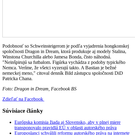
Podobnosť so Schweinsteigerom je podľa vyjadrenia hongkonskej
spoločnosti Dragon in Dream, ktorá produkuje aj modely Stalina,
Winstona Churchilla alebo Jamesa Bonda, čisto náhodná.
"Neinšpirujú sa futbalom. Figúrka vychádza z podoby typického
Nemca. Veríme, že všetci vyzerajú takto. A Bastian je bežné
nemeckej meno," citoval denník Bild zástupcu spoločnosti DiD
Patricka Chana.
Foto: Dragon in Dream, Facebook BS
Zdieľať na Facebook
Súvisiace články
Európska komisia žiada aj Slovensko, aby v plnej miere
transponovalo pravidlá EÚ v oblasti autorského práva
Europoslanci schválili reformu autorského práva na internete