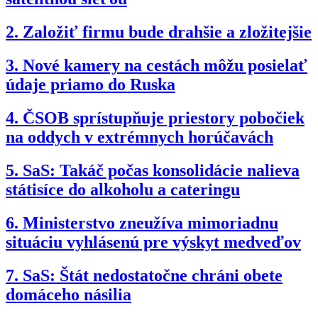
2.
Založiť firmu bude drahšie a zložitejšie
3.
Nové kamery na cestách môžu posielať
údaje priamo do Ruska
4.
ČSOB sprístupňuje priestory pobočiek
na oddych v extrémnych horúčavách
5.
SaS: Takáč počas konsolidácie nalieva
státisíce do alkoholu a cateringu
6.
Ministerstvo zneužíva mimoriadnu
situáciu vyhlásenú pre výskyt medveďov
7.
SaS: Štát nedostatočne chráni obete
domáceho násilia