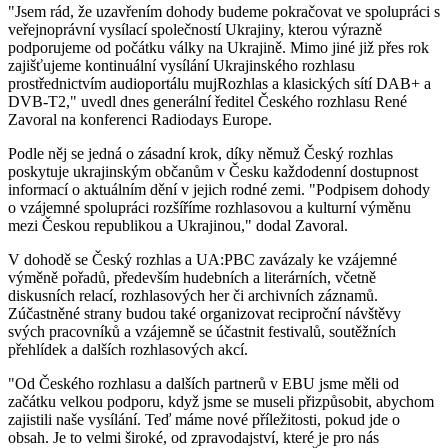
"Jsem rád, že uzavřením dohody budeme pokračovat ve spolupráci s
veřejnoprávní vysílací společností Ukrajiny, kterou výrazně
podporujeme od počátku války na Ukrajině. Mimo jiné již přes rok
zajišťujeme kontinuální vysílání Ukrajinského rozhlasu
prostřednictvím audioportálu mujRozhlas a klasických sítí DAB+ a
DVB-T2," uvedl dnes generální ředitel Českého rozhlasu René
Zavoral na konferenci Radiodays Europe.
Podle něj se jedná o zásadní krok, díky němuž Český rozhlas
poskytuje ukrajinským občanům v Česku každodenní dostupnost
informací o aktuálním dění v jejich rodné zemi. "Podpisem dohody
o vzájemné spolupráci rozšíříme rozhlasovou a kulturní výměnu
mezi Českou republikou a Ukrajinou," dodal Zavoral.
V dohodě se Český rozhlas a UA:PBC zavázaly ke vzájemné
výměně pořadů, především hudebních a literárních, včetně
diskusních relací, rozhlasových her či archivních záznamů.
Zúčastněné strany budou také organizovat reciproční návštěvy
svých pracovníků a vzájemně se účastnit festivalů, soutěžních
přehlídek a dalších rozhlasových akcí.
"Od Českého rozhlasu a dalších partnerů v EBU jsme měli od
začátku velkou podporu, když jsme se museli přizpůsobit, abychom
zajistili naše vysílání. Teď máme nové příležitosti, pokud jde o
obsah. Je to velmi široké, od zpravodajství, které je pro nás