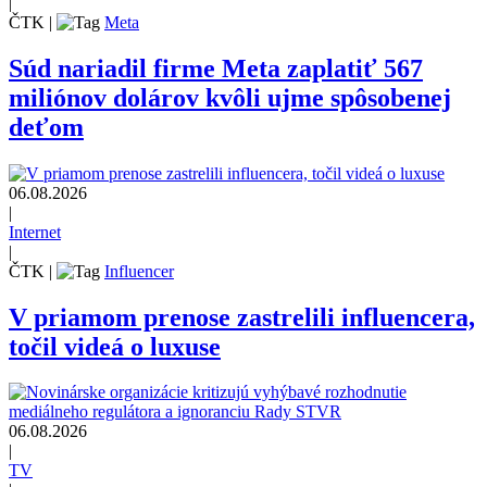
|
ČTK
|
Meta
Súd nariadil firme Meta zaplatiť 567
miliónov dolárov kvôli ujme spôsobenej
deťom
06.08.2026
|
Internet
|
ČTK
|
Influencer
V priamom prenose zastrelili influencera,
točil videá o luxuse
06.08.2026
|
TV