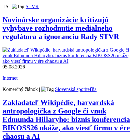
|
TS
|
STVR
Novinárske organizácie kritizujú
vyhýbavé rozhodnutie mediálneho
regulátora a ignoranciu Rady STVR
05.08.2026
|
Internet
|
Komerčný článok
|
Slovenská sporiteľňa
Zakladateľ Wikipédie, harvardská
antropologička z Google či vnuk
Edmunda Hillaryho: biznis konferencia
BIKOSS26 ukáže, ako viesť firmu v ére
chaosu a AI