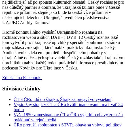
nejdůležitější, až po spoustu kulturních obsahů. Český rozhlas je pro
nás důležitý partner a doufám, že ukrajinská kultura bude v České
republice přítomná, stejně jako bude ta česká více přítomná v
následujících letech na Ukrajině," uvedl člen představenstva
UA:PBC Andriy Taranov.
Kromě kontinuálního vysílání Ukrajinského rozhlasu na
rozhlasovém webu a sítích DAB+ i DVB-T2 Český rozhlas také
loni vytvořil pro ukrajinské uprchlíky speciální souhrnnou stránku
mujrozhlas.cz/ukrajina, která nabízí praktický ukrajinsko-český
Audioslovník s lekcemi pro děti i dospělé nebo pohádky v
ukrajinštině od českých spisovatelů. Český rozhlas také ukrajinským
uprchlíkům nabízí každý týden praktické informace prostřednictvím
podcastu Novinky pro Ukrajince v Česku.
Zdieľať na Facebook
Súvisiace články
ČT a ČRo idú do štrajku. Štrajk sa prejaví vo vysielaní
Výstražný štrajk v ČT a ČRo kvôli financovaniu má trvať 24
hodín
Vyše 1850 zamestnancov ČT a ČRo vyjadrilo obavy zo snáh
ovládnuť verejné médiá
ČRo prerušil spoluprácu s STVR, obáva sa vplyvu politikov