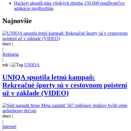
Hackeri ukradli dáta všetkých zhruba 150.000 používateľov
aplikácie mojRozhlas
Najnovšie
dnes |
|
Reklama
|
mk
|
UNIQA
UNIQA spustila letnú kampaň:
Rekreačné športy sú v cestovnom poistení
už v základe (VIDEO)
dnes |
|
Internet