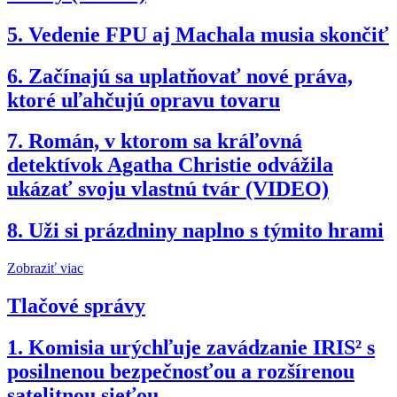
5.
Vedenie FPU aj Machala musia skončiť
6.
Začínajú sa uplatňovať nové práva,
ktoré uľahčujú opravu tovaru
7.
Román, v ktorom sa kráľovná
detektívok Agatha Christie odvážila
ukázať svoju vlastnú tvár (VIDEO)
8.
Uži si prázdniny naplno s týmito hrami
Zobraziť viac
Tlačové správy
1.
Komisia urýchľuje zavádzanie IRIS² s
posilnenou bezpečnosťou a rozšírenou
satelitnou sieťou