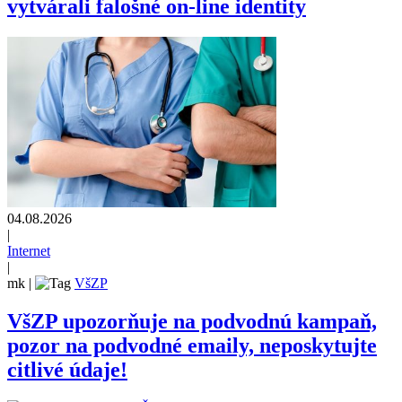
vytvárali falošné on-line identity
04.08.2026
|
Internet
|
mk
|
VšZP
VšZP upozorňuje na podvodnú kampaň,
pozor na podvodné emaily, neposkytujte
citlivé údaje!