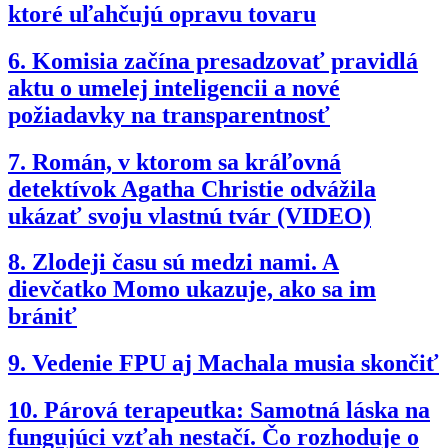
ktoré uľahčujú opravu tovaru
6.
Komisia začína presadzovať pravidlá
aktu o umelej inteligencii a nové
požiadavky na transparentnosť
7.
Román, v ktorom sa kráľovná
detektívok Agatha Christie odvážila
ukázať svoju vlastnú tvár (VIDEO)
8.
Zlodeji času sú medzi nami. A
dievčatko Momo ukazuje, ako sa im
brániť
9.
Vedenie FPU aj Machala musia skončiť
10.
Párová terapeutka: Samotná láska na
fungujúci vzťah nestačí. Čo rozhoduje o