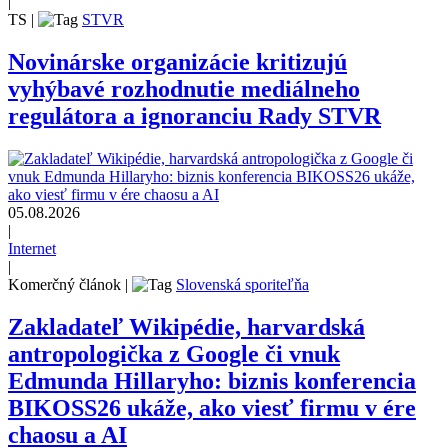
|
TS
|
STVR
Novinárske organizácie kritizujú
vyhýbavé rozhodnutie mediálneho
regulátora a ignoranciu Rady STVR
05.08.2026
|
Internet
|
Komerčný článok
|
Slovenská sporiteľňa
Zakladateľ Wikipédie, harvardská
antropologička z Google či vnuk
Edmunda Hillaryho: biznis konferencia
BIKOSS26 ukáže, ako viesť firmu v ére
chaosu a AI