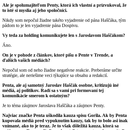
Ale je spolumajiteľom Penty, ktorá ich vlastní a prízvukoval, že
to isté si myslia aj jeho spoločníci.
Nikdy som nepočul žiadne takéto vyjadrenie od pána Haščáka, tým
pádom to je len vyjadrenie pána Dospivu.
Vy teda za holding komunikujete len s Jaroslavom Haščákom?
Áno.
On je v pohode z článkov, ktoré píšu o Pente v Trende, a
ďalších vašich médiách?
Nepočul som od neho žiadne negatívne reakcie. Preberáme určite
stratégie, ale neriešime veci týkajúce sa obsahu a redakcií.
Penta, ale aj samotný Jaroslav Haščák osobne, kritizujú iné
médiá, aj politikov. Radí sa s vami pri formovaní tej
komunikácie smerom k ostatným?
Je to téma záujmov Jaroslava Haščáka a záujmov Penty.
Najviac značke Penta uškodila kauza spisu Gorila. Ak by Penta
kupovala médiá pred vypuknutím kauzy, tak by to bolo asi inak
vnímané, ako to je teraz. Je to však dôležitá kauza, ktorá sa