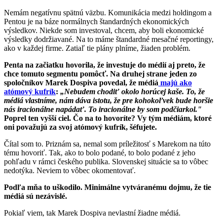
Nemám negatívnu spätnú väzbu. Komunikácia medzi holdingom a
Pentou je na báze normálnych štandardných ekonomických
výsledkov. Niekde som investoval, chcem, aby boli ekonomické
výsledky dodržiavané. Na to máme štandardné mesačné reportingy,
ako v každej firme. Zatiaľ tie plány plníme, žiaden problém.
Penta na začiatku hovorila, že investuje do médií aj preto, že
chce tomuto segmentu pomôcť. Na druhej strane jeden zo
spoločníkov Marek Dospiva povedal, že médiá
majú ako
atómový kufrík
:
„Nebudem chodiť okolo horúcej kaše. To, že
médiá vlastníme, nám dáva istotu, že pre kohokoľvek bude horšie
nás iracionálne napádať. To iracionálne by som podčiarkol."
Poprel ten vyšší ciel. Čo na to hovoríte? Vy tým médiám, ktoré
oni považujú za svoj atómový kufrík, šéfujete.
Čítal som to. Priznám sa, nemal som príležitosť s Marekom na túto
tému hovoriť. Tak, ako to bolo podané, to bolo podané z jeho
pohľadu v rámci českého publika. Slovenskej situácie sa to vôbec
nedotýka. Neviem to vôbec okomentovať.
Podľa mňa to uškodilo. Minimálne vytváranému dojmu, že tie
médiá sú nezávislé.
Pokiaľ viem, tak Marek Dospiva nevlastní žiadne médiá.