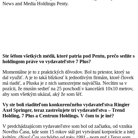
News and Media Holdingu Penty.
Ste šéfom všetkých médií, ktoré patria pod Pentu, prečo sedíte s
holdingom práve vo vydavateľstve 7 Plus?
Momentálne je to z praktických dôvodov. Bol tu priestor, ktorý sa
dal využiť. A je to taká blízkosť k jednotlivým firmám, ktoré človek
má riadiť, a Pluska je z nich samozrejme najväčšia. Necítim sa v
pozícii, že musím sedieť na 25 poschodí v kancelárii 10x10 metrov,
aby som všetkým ukázal, aký že som šéf.
Vy ste boli riaditeľom konkurenčného vydavateľstva Ringier
Axel Springer, teraz zastrešujete tri vydavateľstva – Trend
Holding, 7 Plus a Centrum Holdings. V čom to je iné?
V predchádzajúcom vydavateľstve som bol od začiatku, od vzniku
Nového Času, kde som 15 rokov stál pri vytváraní korporácie a istej
kultúry.
(Nový Čas vychádza od roku 1991 - pozn.red.)
Teraz som