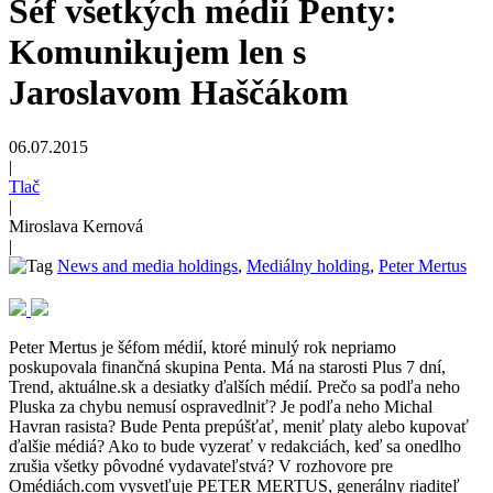
Šéf všetkých médií Penty:
Komunikujem len s
Jaroslavom Haščákom
06.07.2015
|
Tlač
|
Miroslava Kernová
|
News and media holdings
,
Mediálny holding
,
Peter Mertus
Peter Mertus je šéfom médií, ktoré minulý rok nepriamo
poskupovala finančná skupina Penta. Má na starosti Plus 7 dní,
Trend, aktuálne.sk a desiatky ďalších médií. Prečo sa podľa neho
Pluska za chybu nemusí ospravedlniť? Je podľa neho Michal
Havran rasista? Bude Penta prepúšťať, meniť platy alebo kupovať
ďalšie médiá? Ako to bude vyzerať v redakciách, keď sa onedlho
zrušia všetky pôvodné vydavateľstvá? V rozhovore pre
Omédiách.com vysvetľuje PETER MERTUS, generálny riaditeľ