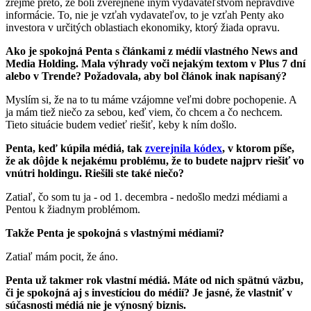
zrejme preto, že boli zverejnené iným vydavateľstvom nepravdivé
informácie. To, nie je vzťah vydavateľov, to je vzťah Penty ako
investora v určitých oblastiach ekonomiky, ktorý žiada opravu.
Ako je spokojná Penta s článkami z médií vlastného News and
Media Holding. Mala výhrady voči nejakým textom v Plus 7 dní
alebo v Trende? Požadovala, aby bol článok inak napísaný?
Myslím si, že na to tu máme vzájomne veľmi dobre pochopenie. A
ja mám tiež niečo za sebou, keď viem, čo chcem a čo nechcem.
Tieto situácie budem vedieť riešiť, keby k ním došlo.
Penta, keď kúpila médiá, tak
zverejnila kódex
, v ktorom píše,
že ak dôjde k nejakému problému, že to budete najprv riešiť vo
vnútri holdingu. Riešili ste také niečo?
Zatiaľ, čo som tu ja - od 1. decembra - nedošlo medzi médiami a
Pentou k žiadnym problémom.
Takže Penta je spokojná s vlastnými médiami?
Zatiaľ mám pocit, že áno.
Penta už takmer rok vlastní médiá. Máte od nich spätnú väzbu,
či je spokojná aj s investíciou do médií? Je jasné, že vlastniť v
súčasnosti médiá nie je výnosný biznis.