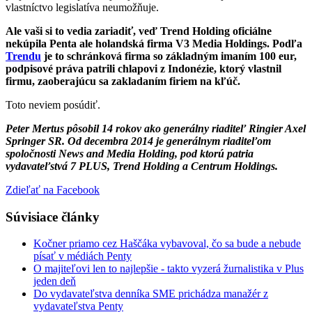
vlastníctvo legislatíva neumožňuje.
Ale vaši si to vedia zariadiť, veď Trend Holding oficiálne
nekúpila Penta ale holandská firma V3 Media Holdings. Podľa
Trendu
je to schránková firma so základným imaním 100 eur,
podpisové práva patrili chlapovi z Indonézie, ktorý vlastnil
firmu, zaoberajúcu sa zakladaním firiem na kľúč.
Toto neviem posúdiť.
Peter Mertus pôsobil 14 rokov ako generálny riaditeľ Ringier Axel
Springer SR. Od decembra 2014 je generálnym riaditeľom
spoločnosti News and Media Holding, pod ktorú patria
vydavateľstvá 7 PLUS, Trend Holding a Centrum Holdings.
Zdieľať na Facebook
Súvisiace články
Kočner priamo cez Haščáka vybavoval, čo sa bude a nebude
písať v médiách Penty
O majiteľovi len to najlepšie - takto vyzerá žurnalistika v Plus
jeden deň
Do vydavateľstva denníka SME prichádza manažér z
vydavateľstva Penty