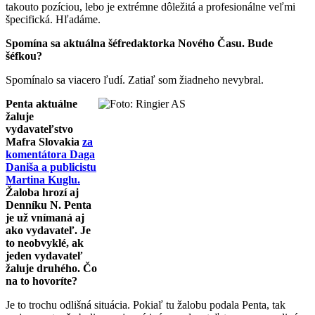
takouto pozíciou, lebo je extrémne dôležitá a profesionálne veľmi
špecifická. Hľadáme.
Spomína sa aktuálna šéfredaktorka Nového Času. Bude
šéfkou?
Spomínalo sa viacero ľudí. Zatiaľ som žiadneho nevybral.
Penta aktuálne
žaluje
vydavateľstvo
Mafra Slovakia
za
komentátora Daga
Daniša a publicistu
Martina Kuglu.
Žaloba hrozí aj
Denníku N. Penta
je už vnímaná aj
ako vydavateľ. Je
to neobvyklé, ak
jeden vydavateľ
žaluje druhého. Čo
na to hovoríte?
Je to trochu odlišná situácia. Pokiaľ tu žalobu podala Penta, tak