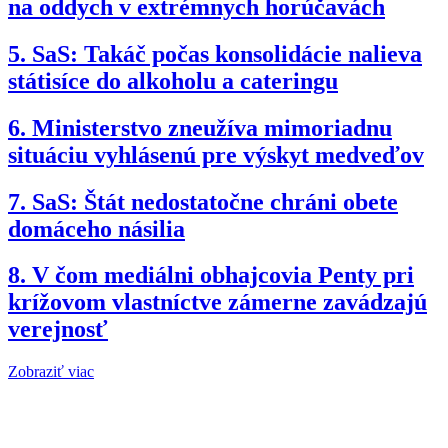
na oddych v extrémnych horúčavách
5.
SaS: Takáč počas konsolidácie nalieva
státisíce do alkoholu a cateringu
6.
Ministerstvo zneužíva mimoriadnu
situáciu vyhlásenú pre výskyt medveďov
7.
SaS: Štát nedostatočne chráni obete
domáceho násilia
8.
V čom mediálni obhajcovia Penty pri
krížovom vlastníctve zámerne zavádzajú
verejnosť
Zobraziť viac