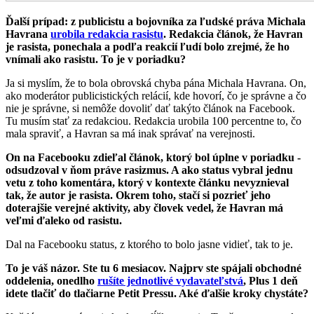
Ďalší prípad: z publicistu a bojovníka za ľudské práva Michala
Havrana
urobila redakcia rasistu
. Redakcia článok, že Havran
je rasista, ponechala a podľa reakcií ľudí bolo zrejmé, že ho
vnímali ako rasistu. To je v poriadku?
Ja si myslím, že to bola obrovská chyba pána Michala Havrana. On,
ako moderátor publicistických relácií, kde hovorí, čo je správne a čo
nie je správne, si nemôže dovoliť dať takýto článok na Facebook.
Tu musím stať za redakciou. Redakcia urobila 100 percentne to, čo
mala spraviť, a Havran sa má inak správať na verejnosti.
On na Facebooku zdieľal článok, ktorý bol úplne v poriadku -
odsudzoval v ňom práve rasizmus. A ako status vybral jednu
vetu z toho komentára, ktorý v kontexte článku nevyznieval
tak, že autor je rasista. Okrem toho, stačí si pozrieť jeho
doterajšie verejné aktivity, aby človek vedel, že Havran má
veľmi ďaleko od rasistu.
Dal na Facebooku status, z ktorého to bolo jasne vidieť, tak to je.
To je váš názor. Ste tu 6 mesiacov. Najprv ste spájali obchodné
oddelenia, onedlho
rušíte jednotlivé vydavateľstvá
, Plus 1 deň
idete tlačiť do tlačiarne Petit Pressu. Aké ďalšie kroky chystáte?