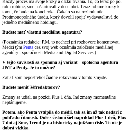
Každý proces má svoje kroky a dĺžku trvania. To, čo teraz po pol
roku robíme, sme naštartovali v decembri. Teraz robíme kroky k
tomu, čo bude na konci roka. Čakalo sa na rozhodnutie
Protimonopolného úradu, ktorý dovolil spojiť vydavateľstvá do
jedného mediálneho holdingu.
Budete mať vlastnú mediálnu agentúru?
(Poznámka redakcie: P.M. to nechcel pri rozhovore komentovať.
Medzi tým
Penta
cez svoj web oznámila založenie mediálnej
agentúry - spoločnosti Media and Digital Services.)
V tejto súvislosti sa spomína aj variant – spoločná agentúra
J&T a Penty. Je to možné?
Zatiaľ som nepostrehol žiadne rokovania v tomto zmysle.
Budete meniť šéfredaktorov?
Zmeny sa udiali na pozícii Plus 1 dňa. Iné zmeny momentálne
neplánujeme.
Potom, ako Penta vstúpila do médií, tak sa im až tak nedarí z
pohľadu čítanosti. Dole s číslami šiel napríklad Plus 1 deň, Plus
7 dní aj Sme, Trend je na historicky najnižšom čísle. To nie je
dobrá vizitka.