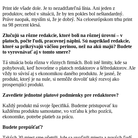
Print ide všade dole. Je to nezadržateľná línia. Ani jeden z
produktov, nebol v situácii, že by ten pokles bol neštandardný.
Práve naopak, myslím si, že je dobrý. Na celoeurópskom trhu print
na 98 percent klesá.
Zlučujú sa rôzne redakcie, ktoré boli na rôznej úrovní – v
platoch, počte ľudí, pracovnej náplni. Sú napríklad redakcie,
ktoré sa prikrývajú väčšou perinou, než na akú majú? Budete
to vyrovnávať aj v tomto smere?
Tá situácia bola rôzna v rôznych firmách. Boli isté limity, kde sa
pohybovali, keď hovoríme o platoch redaktorov a šéfredaktorov. Ale
vždy to súvisí aj s ekonomikou daného produktu. Je jasné, že
produkt, ktorý je na nule, si nemôže dovoliť taký rozvoj ako
prosperujúci produkt.
Zavediete jednotné platové podmienky pre redaktorov?
Každý produkt má svoje špecifiká. Budeme pristupovať ku
každému produktu samostatne, vo vzťahu k jeho pozícii,
ekonomike, potrebe platieb za prácu.
Budete prepúšťať?
Takých 30 miest sme ušetrili, kde sa uvoľnili miesta a nových ľudí