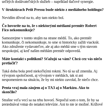
určitých dodávateľských služieb – napríklad tlačové synergie.
V štruktúrach Petit Pressu bude niekto z mediálneho holdingu?
Nevidím dôvod na to, aby tam niekto bol.
Čo hovoríte na to, že s niektorými médiami premiér Robert
Fico nekomunikuje?
Samozrejme v tomto stojím na strane médií. To, ako premiér
komunikuje, či nekomunikuje, to sme si historicky zažili viackrát.
Ako združenie vydavateľov, ale aj ako médiá sme s tým stavom
nespokojní, aj keď našim médiám premiér odpovedá.
Máte kontakt s politikmi? Sťažujú sa vám? Chcú cez vás niečo
pretlačiť?
Taká doba bola pred niekoľkými rokmi. No tá sa už zmenila. Aj
vývojom spoločnosti, aj vývojom v médiách, tak si ani
nespomeniem na situáciu, že by mi niekto zavolal, že niečo chce.
Penta vraj mala záujem aj o TA3 aj o Markízu. Ako to
skončilo?
Strašne veľa vecí sa na trhu hovorí. Nepočul som o tom, že by sa
prejednával vstup do nejakej televízie. Ani to nie je možné. Krížové