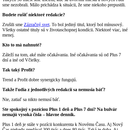
sme nezobrali. Málo prichádza k situácii, že sme niekoho prepustili.
Budete rušiť niektoré redakcie?
Zrušili sme
Zázračný svet
. To bol jediný titul, ktorý bol mínusový.
Všetky ostatné tituly sú v životaschopnej kondícii. Niektoré viac, iné
menej.
Kto to má nahnuté?
Záleží na tom, aké máte očakávania. Iné očakávania sú od Plus 7
dní a iné od Včielky.
Tak taký Profit?
Trend a Profit dobre synergicky fungujú.
Takže ľudia z jednotlivých redakcií sa nemusia báť?
Nie, zatiaľ sa nikto nemusí báť.
Ste spokojný s pozíciou Plus 1 deň a Plus 7 dní? Na bulvár
nemajú vysoká čísla – hlavne denník.
Plus 1 deň je stále v pozícii konkurenta k Novému Času. Aj Nový
Čas niekedy predával 300 tisíc a dnes 80 tisíc. Taká je doba. Aj