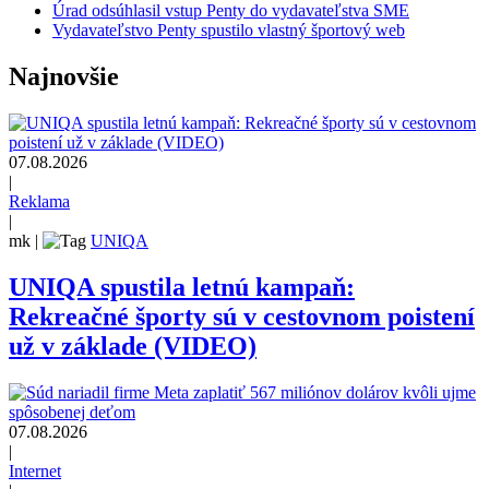
Úrad odsúhlasil vstup Penty do vydavateľstva SME
Vydavateľstvo Penty spustilo vlastný športový web
Najnovšie
07.08.2026
|
Reklama
|
mk
|
UNIQA
UNIQA spustila letnú kampaň:
Rekreačné športy sú v cestovnom poistení
už v základe (VIDEO)
07.08.2026
|
Internet