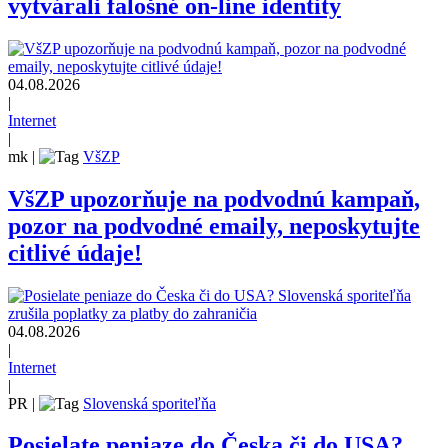
vytvárali falošné on-line identity
04.08.2026
|
Internet
|
mk
|
VšZP
VšZP upozorňuje na podvodnú kampaň,
pozor na podvodné emaily, neposkytujte
citlivé údaje!
04.08.2026
|
Internet
|
PR
|
Slovenská sporiteľňa
Posielate peniaze do Česka či do USA?