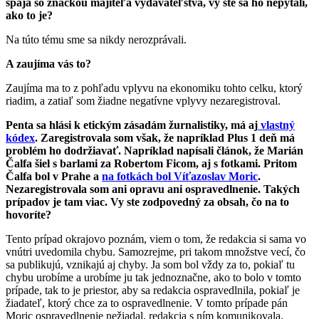
spája so značkou majiteľa vydavateľstva, vy ste sa ho nepýtali,
ako to je?
Na túto tému sme sa nikdy nerozprávali.
A zaujíma vás to?
Zaujíma ma to z pohľadu vplyvu na ekonomiku tohto celku, ktorý
riadim, a zatiaľ som žiadne negatívne vplyvy nezaregistroval.
Penta sa hlási k etickým zásadám žurnalistiky, má aj
vlastný
kódex
. Zaregistrovala som však, že napríklad Plus 1 deň má
problém ho dodržiavať. Napríklad napísali článok, že Marián
Čalfa šiel s barlami za Robertom Ficom, aj s fotkami. Pritom
Čalfa bol v Prahe a
na fotkách bol Víťazoslav Moric
.
Nezaregistrovala som ani opravu ani ospravedlnenie. Takých
prípadov je tam viac. Vy ste zodpovedný za obsah, čo na to
hovoríte?
Tento prípad okrajovo poznám, viem o tom, že redakcia si sama vo
vnútri uvedomila chybu. Samozrejme, pri takom množstve vecí, čo
sa publikujú, vznikajú aj chyby. Ja som bol vždy za to, pokiaľ tu
chybu urobíme a urobíme ju tak jednoznačne, ako to bolo v tomto
prípade, tak to je priestor, aby sa redakcia ospravedlnila, pokiaľ je
žiadateľ, ktorý chce za to ospravedlnenie. V tomto prípade pán
Moric ospravedlnenie nežiadal, redakcia s ním komunikovala.