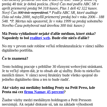
predaj 40 tisíc je dobrá pozícia.
(Nový Čas mal podľa ABC SR v
apríli priemerný predaj 94 318 kusov, Plus 1 deň 42 322 kusov.
Nový Čas
300 tisíc nepredával
.* Podľa ABC SR, ktoré audituje
čísla od roku 2000, najvyšší priemerný predaj bol v roku 2006 - 188
548. *P. Mertus nás upozornil, že v roku 1999 sa predaj sobotného
Nového Času pohyboval nad úrovňou 300 tisíc kusov.)
Má Penta vyhliadnuté nejaké ďalšie médium, ktoré získa?
Naposledy to bol
realitný web
. Bude ešte niečo ďalšie?
No my v prvom rade robíme veľkú reštrukturalizáciu v rámci nášho
digitálneho portfólia.
Čo to znamená?
Tento holding pracuje s približne 30 rôznymi webovými stránkami.
Je tu veľký objem dát, je to obsah ale aj služby. Bolo tu niekoľko
menších tímov. V rámci novej štruktúry bude všetko spojené do
jedného digitálneho tímu a ten to bude riadiť.
Aké väzby má mediálny holding Penty na Petit Press, kde
Penta má cez
firmu Namav 45 percent
?
Žiadne väzby medzi mediálnym holdingom a Petit Pressom
neexistujú. Ak nejaké diskusie sú, tak na základe výhodnosti