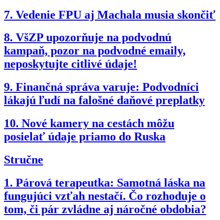
7.
Vedenie FPU aj Machala musia skončiť
8.
VšZP upozorňuje na podvodnú
kampaň, pozor na podvodné emaily,
neposkytujte citlivé údaje!
9.
Finančná správa varuje: Podvodníci
lákajú ľudí na falošné daňové preplatky
10.
Nové kamery na cestách môžu
posielať údaje priamo do Ruska
Stručne
1.
Párová terapeutka: Samotná láska na
fungujúci vzťah nestačí. Čo rozhoduje o
tom, či pár zvládne aj náročné obdobia?