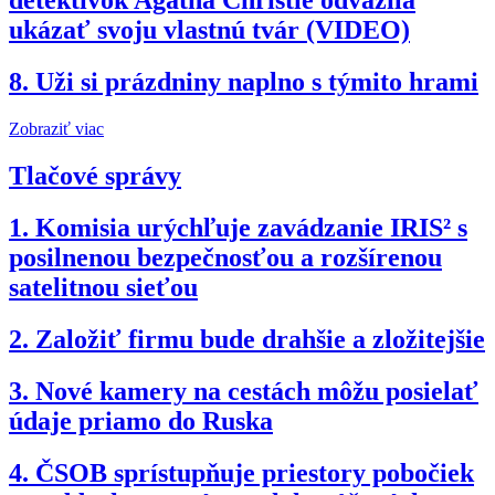
detektívok Agatha Christie odvážila
ukázať svoju vlastnú tvár (VIDEO)
8.
Uži si prázdniny naplno s týmito hrami
Zobraziť viac
Tlačové správy
1.
Komisia urýchľuje zavádzanie IRIS² s
posilnenou bezpečnosťou a rozšírenou
satelitnou sieťou
2.
Založiť firmu bude drahšie a zložitejšie
3.
Nové kamery na cestách môžu posielať
údaje priamo do Ruska
4.
ČSOB sprístupňuje priestory pobočiek