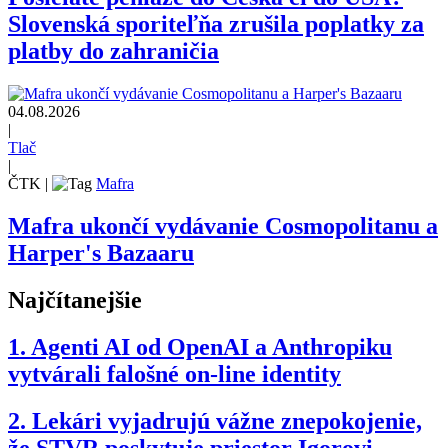
Slovenská sporiteľňa zrušila poplatky za
platby do zahraničia
04.08.2026
|
Tlač
|
ČTK
|
Mafra
Mafra ukončí vydávanie Cosmopolitanu a
Harper's Bazaaru
Najčítanejšie
1.
Agenti AI od OpenAI a Anthropiku
vytvárali falošné on-line identity
2.
Lekári vyjadrujú vážne znepokojenie,
že STVR poskytuje priestor Igorovi