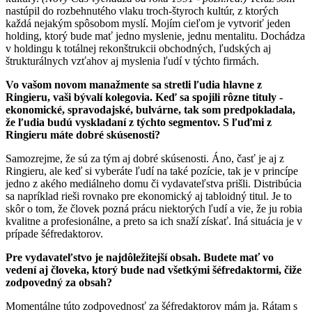
nastúpil do rozbehnutého vlaku troch-štyroch kultúr, z ktorých
každá nejakým spôsobom myslí. Mojím cieľom je vytvoriť jeden
holding, ktorý bude mať jedno myslenie, jednu mentalitu. Dochádza
v holdingu k totálnej rekonštrukcii obchodných, ľudských aj
štrukturálnych vzťahov aj myslenia ľudí v týchto firmách.
Vo vašom novom manažmente sa stretli ľudia hlavne z
Ringieru, vaši bývalí kolegovia. Keď sa spojili rôzne tituly -
ekonomické, spravodajské, bulvárne, tak som predpokladala,
že ľudia budú vyskladaní z týchto segmentov. S ľuďmi z
Ringieru máte dobré skúsenosti?
Samozrejme, že sú za tým aj dobré skúsenosti. Áno, časť je aj z
Ringieru, ale keď si vyberáte ľudí na také pozície, tak je v princípe
jedno z akého mediálneho domu či vydavateľstva prišli. Distribúcia
sa napríklad rieši rovnako pre ekonomický aj tabloidný titul. Je to
skôr o tom, že človek pozná prácu niektorých ľudí a vie, že ju robia
kvalitne a profesionálne, a preto sa ich snaží získať. Iná situácia je v
prípade šéfredaktorov.
Pre vydavateľstvo je najdôležitejší obsah. Budete mať vo
vedení aj človeka, ktorý bude nad všetkými šéfredaktormi, čiže
zodpovedný za obsah?
Momentálne túto zodpovednosť za šéfredaktorov mám ja. Rátam s