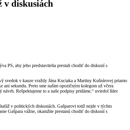
 v diskusiách
, aby jeho predstavitelia prestali chodiť do diskusií s
vý svedok v kauze vraždy Jána Kuciaka a Martiny Kušnírovej priamo
ike ani sekundu. Preto sme našim opozičným kolegom už včera
ý návrh. Rešpektujeme to a naše podpisy pridáme,“ uviedol líder
fáž v politických diskusiách. Gašparovi totiž nejde v týchto
anie Gašpara vážne, okamžite prestanú chodiť do diskusií s