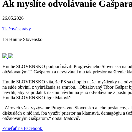
Ak myslíte odvolávanie Gašpara 
26.05.2026
|
Tlačové správy
|
TS Hnutie Slovensko
Hnutie SLOVENSKO podporí návrh Progresívneho Slovenska na odvolan
obžalovaným T. Gašparom a nevytvárali mu tak priestor na šírenie kla
Hnutie SLOVENSKO víta, že PS sa chopilo našej myšlienky na odvol
na súde obvinil z vyhrážania sa smrťou. „Obžalovaný Tibor Gašpar b
navrhli, aby sa pridali k nášmu návrhu na jeho odvolávanie z postu p
Hnutia SLOVENSKO Igor Matovič.
„Zároveň však vyzývame Progresívne Slovensko a jeho poslancov, aby 
diskusiách o nič iné, iba využiť priestor na klamstvá, demagógiu a ť
obžalovaným Gašparom,“ dodal Matovič.
Zdieľať na Facebook