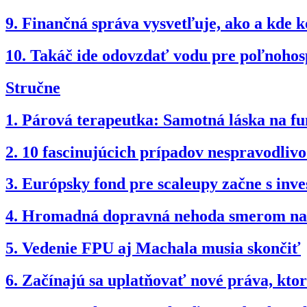
9.
Finančná správa vysvetľuje, ako a kde k
10.
Takáč ide odovzdať vodu pre poľnohosp
Stručne
1.
Párová terapeutka: Samotná láska na fun
2.
10 fascinujúcich prípadov nespravodli
3.
Európsky fond pre scaleupy začne s inv
4.
Hromadná dopravná nehoda smerom na B
5.
Vedenie FPU aj Machala musia skončiť
6.
Začínajú sa uplatňovať nové práva, kto