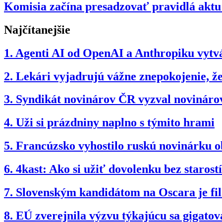
Komisia začína presadzovať pravidlá aktu 
Najčítanejšie
1.
Agenti AI od OpenAI a Anthropiku vytvár
2.
Lekári vyjadrujú vážne znepokojenie, 
3.
Syndikát novinárov ČR vyzval novinárov
4.
Uži si prázdniny naplno s týmito hrami
5.
Francúzsko vyhostilo ruskú novinárku 
6.
4kast: Ako si užiť dovolenku bez starostí
7.
Slovenským kandidátom na Oscara je f
8.
EÚ zverejnila výzvu týkajúcu sa gigatov