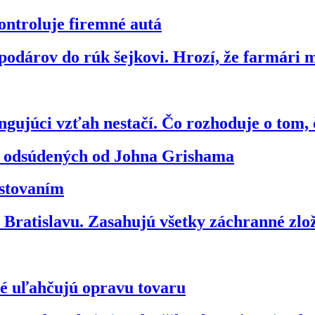
ontroluje firemné autá
odárov do rúk šejkovi. Hrozí, že farmári 
gujúci vzťah nestačí. Čo rozhoduje o tom, 
vo odsúdených od Johna Grishama
estovaním
ratislavu. Zasahujú všetky záchranné zl
ré uľahčujú opravu tovaru