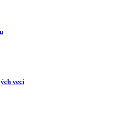
mu
ých vecí