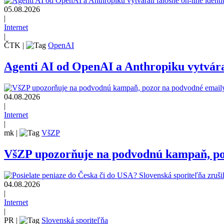
05.08.2026
|
Internet
|
ČTK
|
OpenAI
Agenti AI od OpenAI a Anthropiku vytvárali
04.08.2026
|
Internet
|
mk
|
VšZP
VšZP upozorňuje na podvodnú kampaň, pozo
04.08.2026
|
Internet
|
PR
|
Slovenská sporiteľňa