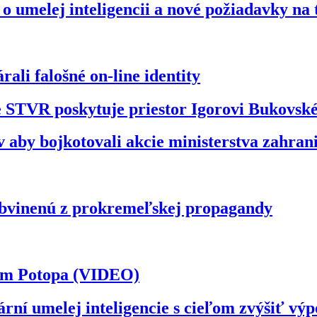
o umelej inteligencii a nové požiadavky na
ali falošné on-line identity
že STVR poskytuje priestor Igorovi Bukovs
 aby bojkotovali akcie ministerstva zahran
obvinenú z prokremeľskej propagandy
ilm Potopa (VIDEO)
ární umelej inteligencie s cieľom zvýšiť v