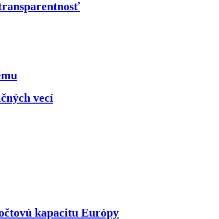
 transparentnosť
kému
ičných vecí
ýpočtovú kapacitu Európy