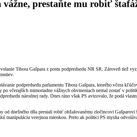
vážne, prestaňte mu robiť štafáž
ie Tibora Gašpara z postu podpredsedu NR SR. Zároveň tiež vyzýva PS
mstiev.
ávanie podpredsedu parlamentu Tibora Gašpara, ktorého včera kľúčo
y po včerajších mimoriadne vážnych obvineniach nemal zostať v polit
odpredsedu národnej rady. Dnes ráno však PS avizovalo, že podá vlastn
od dnešného dňa prestali robiť obžalovanému zločincovi Gašparovi šta
ažkú manipuláciu verejnou mienkou. Preto ak politici PS myslia odvoláv