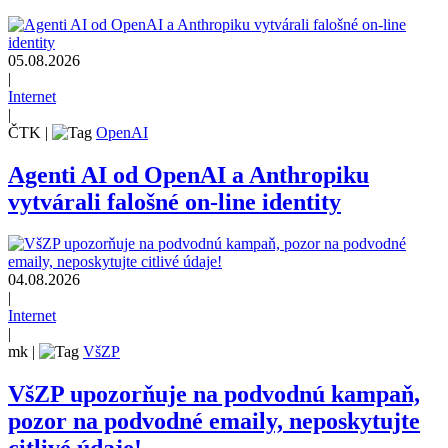
05.08.2026
|
Internet
|
ČTK
|
OpenAI
Agenti AI od OpenAI a Anthropiku
vytvárali falošné on-line identity
04.08.2026
|
Internet
|
mk
|
VšZP
VšZP upozorňuje na podvodnú kampaň,
pozor na podvodné emaily, neposkytujte