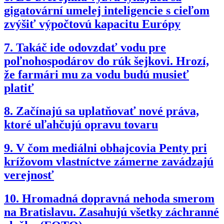
gigatovární umelej inteligencie s cieľom
zvýšiť výpočtovú kapacitu Európy
7.
Takáč ide odovzdať vodu pre
poľnohospodárov do rúk šejkovi. Hrozí,
že farmári mu za vodu budú musieť
platiť
8.
Začínajú sa uplatňovať nové práva,
ktoré uľahčujú opravu tovaru
9.
V čom mediálni obhajcovia Penty pri
krížovom vlastníctve zámerne zavádzajú
verejnosť
10.
Hromadná dopravná nehoda smerom
na Bratislavu. Zasahujú všetky záchranné