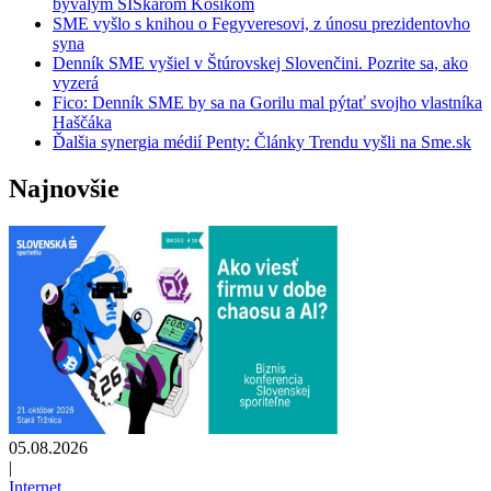
bývalým SISkárom Kosíkom
SME vyšlo s knihou o Fegyveresovi, z únosu prezidentovho
syna
Denník SME vyšiel v Štúrovskej Slovenčini. Pozrite sa, ako
vyzerá
Fico: Denník SME by sa na Gorilu mal pýtať svojho vlastníka
Haščáka
Ďalšia synergia médií Penty: Články Trendu vyšli na Sme.sk
Najnovšie
05.08.2026
|
Internet