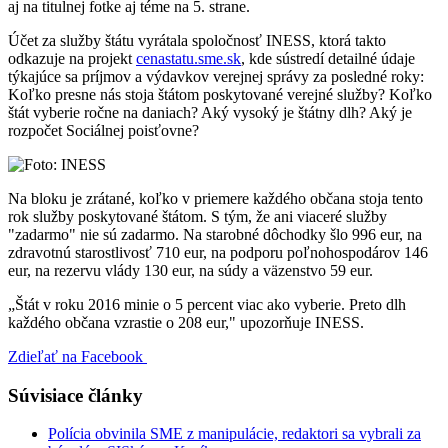
aj na titulnej fotke aj téme na 5. strane.
Účet za služby štátu vyrátala spoločnosť INESS, ktorá takto
odkazuje na projekt
cenastatu.sme.sk
, kde sústredí detailné údaje
týkajúce sa príjmov a výdavkov verejnej správy za posledné roky:
Koľko presne nás stoja štátom poskytované verejné služby? Koľko
štát vyberie ročne na daniach? Aký vysoký je štátny dlh? Aký je
rozpočet Sociálnej poisťovne?
Na bloku je zrátané, koľko v priemere každého občana stoja tento
rok služby poskytované štátom. S tým, že ani viaceré služby
"zadarmo" nie sú zadarmo. Na starobné dôchodky šlo 996 eur, na
zdravotnú starostlivosť 710 eur, na podporu poľnohospodárov 146
eur, na rezervu vlády 130 eur, na súdy a väzenstvo 59 eur.
„Štát v roku 2016 minie o 5 percent viac ako vyberie. Preto dlh
každého občana vzrastie o 208 eur," upozorňuje INESS.
Zdieľať na Facebook
Súvisiace články
Polícia obvinila SME z manipulácie, redaktori sa vybrali za