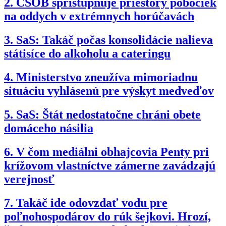
2.
ČSOB sprístupňuje priestory pobočiek
na oddych v extrémnych horúčavách
3.
SaS: Takáč počas konsolidácie nalieva
státisíce do alkoholu a cateringu
4.
Ministerstvo zneužíva mimoriadnu
situáciu vyhlásenú pre výskyt medveďov
5.
SaS: Štát nedostatočne chráni obete
domáceho násilia
6.
V čom mediálni obhajcovia Penty pri
krížovom vlastníctve zámerne zavádzajú
verejnosť
7.
Takáč ide odovzdať vodu pre
poľnohospodárov do rúk šejkovi. Hrozí,