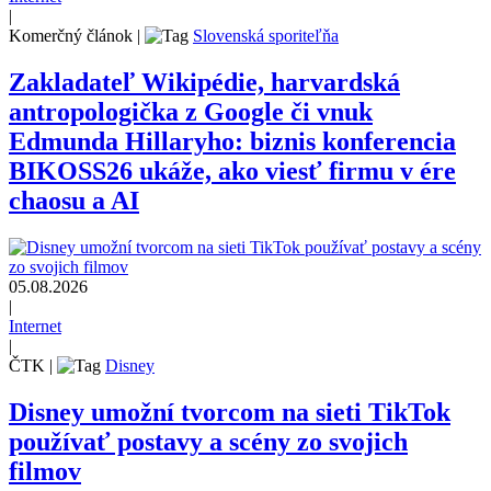
|
Komerčný článok
|
Slovenská sporiteľňa
Zakladateľ Wikipédie, harvardská
antropologička z Google či vnuk
Edmunda Hillaryho: biznis konferencia
BIKOSS26 ukáže, ako viesť firmu v ére
chaosu a AI
05.08.2026
|
Internet
|
ČTK
|
Disney
Disney umožní tvorcom na sieti TikTok
používať postavy a scény zo svojich
filmov