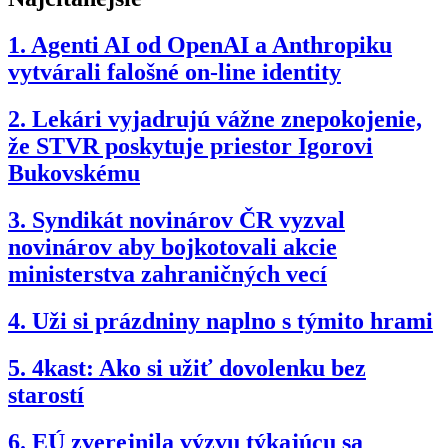
1.
Agenti AI od OpenAI a Anthropiku
vytvárali falošné on-line identity
2.
Lekári vyjadrujú vážne znepokojenie,
že STVR poskytuje priestor Igorovi
Bukovskému
3.
Syndikát novinárov ČR vyzval
novinárov aby bojkotovali akcie
ministerstva zahraničných vecí
4.
Uži si prázdniny naplno s týmito hrami
5.
4kast: Ako si užiť dovolenku bez
starostí
6.
EÚ zverejnila výzvu týkajúcu sa