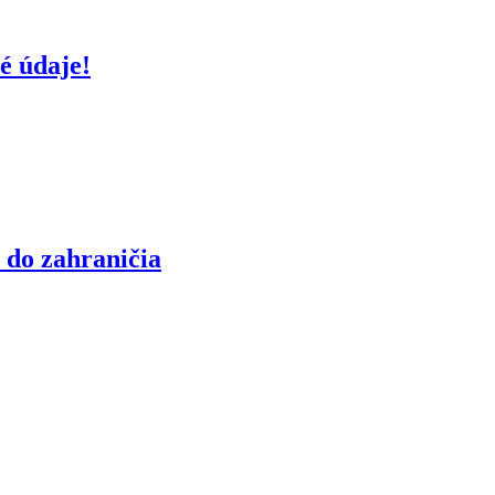
é údaje!
 do zahraničia