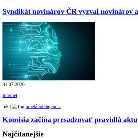
Syndikát novinárov ČR vyzval novinárov ab
31.07.2026
|
Internet
|
mk
|
umelá inteligencia
Komisia začína presadzovať pravidlá aktu 
Najčítanejšie