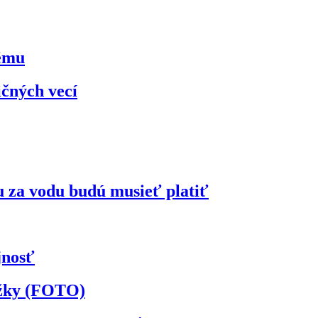
kému
ičných vecí
u za vodu budú musieť platiť
jnosť
ožky (FOTO)