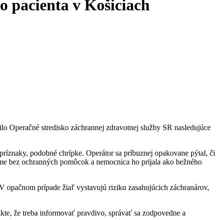
 pacienta v Košiciach
jnilo Operačné stredisko záchrannej zdravotnej služby SR nasledujúce
 príznaky, podobné chrípke. Operátor sa príbuznej opakovane pýtal, či
režime bez ochranných pomôcok a nemocnica ho prijala ako bežného
. V opačnom prípade žiaľ vystavujú riziku zasahujúcich záchranárov,
kte, že treba informovať pravdivo, správať sa zodpovedne a