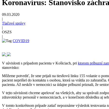
Koronavírus: Stanovisko záchra
09.03.2020
|
Tlačové správy
|
OSZS
|
COVID19
V súvislosti s prípadom pacienta v Košiciach, pri
ktorom príbuzní zaml
stanovisko:
Môžeme potvrdiť, že sme prijali na tiesňovú linku 155 volanie o pomo
pacient neprišiel do kontaktu s osobou, ktorá sa vrátila zo zahrani
pacienta. Až neskôr v nemocnici sa údajne príbuzní priznali, že senio
V tejto súvislosti chceme apelovať na všetkých, aby sa správali zodp
zdravotnícky personál v nemocniciach, a v konečnom dôsledku aj seb
V tomto konkrétnom prípade zatiaľ nepoznáme výsledok testovania na 