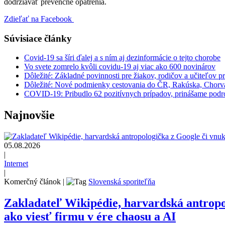
dodržiavať prevenčné opatrenia.
Zdieľať na Facebook
Súvisiace články
Covid-19 sa šíri ďalej a s ním aj dezinformácie o tejto chorobe
Vo svete zomrelo kvôli covidu-19 aj viac ako 600 novinárov
Dôležité: Základné povinnosti pre žiakov, rodičov a učiteľov
Dôležité: Nové podmienky cestovania do ČR, Rakúska, Chorvát
COVID-19: Pribudlo 62 pozitívnych prípadov, prinášame podr
Najnovšie
05.08.2026
|
Internet
|
Komerčný článok
|
Slovenská sporiteľňa
Zakladateľ Wikipédie, harvardská antrop
ako viesť firmu v ére chaosu a AI