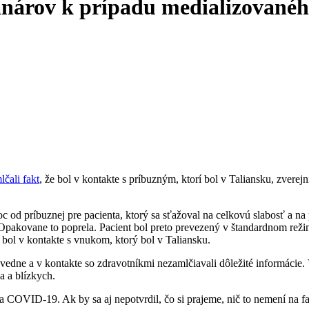
nárov k prípadu medializovaného
čali fakt
, že bol v kontakte s príbuzným, ktorí bol v Taliansku, zvere
c od príbuznej pre pacienta, ktorý sa sťažoval na celkovú slabosť a na
čia. Opakovane to poprela. Pacient bol preto prevezený v štandardnom 
r bol v kontakte s vnukom, ktorý bol v Taliansku.
ovedne a v kontakte so zdravotníkmi nezamlčiavali dôležité informácie
a a blízkych.
COVID-19. Ak by sa aj nepotvrdil, čo si prajeme, nič to nemení na fa