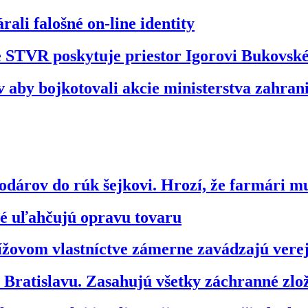
ali falošné on-line identity
že STVR poskytuje priestor Igorovi Bukovs
 aby bojkotovali akcie ministerstva zahran
dárov do rúk šejkovi. Hrozí, že farmári m
ré uľahčujú opravu tovaru
ížovom vlastníctve zámerne zavádzajú vere
ratislavu. Zasahujú všetky záchranné zl