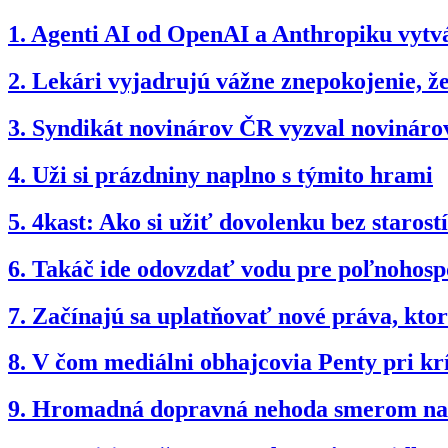
1.
Agenti AI od OpenAI a Anthropiku vytvár
2.
Lekári vyjadrujú vážne znepokojenie, 
3.
Syndikát novinárov ČR vyzval novinárov
4.
Uži si prázdniny naplno s týmito hrami
5.
4kast: Ako si užiť dovolenku bez starostí
6.
Takáč ide odovzdať vodu pre poľnohospo
7.
Začínajú sa uplatňovať nové práva, kto
8.
V čom mediálni obhajcovia Penty pri kr
9.
Hromadná dopravná nehoda smerom na B