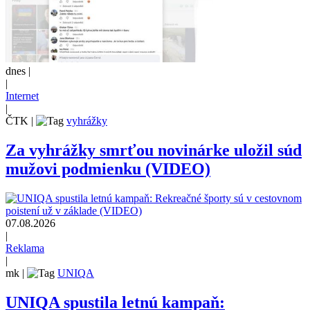
dnes |
|
Internet
|
ČTK
|
vyhrážky
Za vyhrážky smrťou novinárke uložil súd
mužovi podmienku (VIDEO)
07.08.2026
|
Reklama
|
mk
|
UNIQA
UNIQA spustila letnú kampaň: