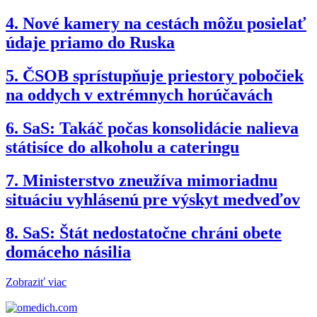
4.
Nové kamery na cestách môžu posielať
údaje priamo do Ruska
5.
ČSOB sprístupňuje priestory pobočiek
na oddych v extrémnych horúčavách
6.
SaS: Takáč počas konsolidácie nalieva
státisíce do alkoholu a cateringu
7.
Ministerstvo zneužíva mimoriadnu
situáciu vyhlásenú pre výskyt medveďov
8.
SaS: Štát nedostatočne chráni obete
domáceho násilia
Zobraziť viac