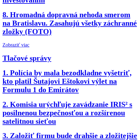
investovaním
8.
Hromadná dopravná nehoda smerom
na Bratislavu. Zasahujú všetky záchranné
zložky (FOTO)
Zobraziť viac
Tlačové správy
1.
Polícia by mala bezodkladne vyšetriť,
kto platil Šutajovi Eštokovi výlet na
Formulu 1 do Emirátov
2.
Komisia urýchľuje zavádzanie IRIS² s
posilnenou bezpečnosťou a rozšírenou
satelitnou sieťou
3.
Založiť firmu bude drahšie a zložitejšie