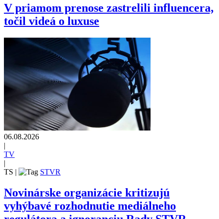
V priamom prenose zastrelili influencera,
točil videá o luxuse
06.08.2026
|
TV
|
TS
|
STVR
Novinárske organizácie kritizujú
vyhýbavé rozhodnutie mediálneho