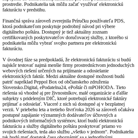
prostredie. Podnikatelia tak môžu začať využívať elektronickú
fakturáciu v predstihu.
Finančná správa zároveň zverejnila Príručku používateľa PDS,
ktorá podnikateľom poskytuje podrobný návod pri výbere
digitálneho poštára. Dostupný je tiež aktuálny zoznam
certifikovaných poskytovateľov doručovacej služby, z ktorého si
podnikatelia môžu vybrať svojho partnera pre elektronickú
fakturáciu.
V úvodnej fáze sa predpokladá, že elektronickú fakturáciu si budú
najskôr testovať najmä menšie firmy prostredníctvom jednoduchých
webových riešení určených na prijímanie a odosielanie
elektronických faktúr. Medzi aktuálne dostupné možnosti budú
patriť napríklad Peppol Box od občianskeho združenia
Slovensko.Digital, ePodatelna24, ePoštár či mPOHODA. Tieto
riešenia sú vhodné aj pre živnostníkov, malé organizácie a ďalšie
subjekty s prideleným DIČ, ktoré potrebujú elektronické faktúry
prijímať a odosielať. Viaceré z nich sú dostupné aj v bezplatnej
verzii. V priebehu leta a tretieho štvrťroka 2026 sa zároveň očakáva
postupné zapájanie významných dodávateľov účtovných a
podnikových informačných systémov, ktorí budú elektronickú
fakturáciu a služby digitálneho poštára poskytovať priamo vo
svojich riešeniach, teda ako službu „všetko v jednom“. Podnikatelia
tak budú mať dostatok času oboznámiť sa s jednotlivými