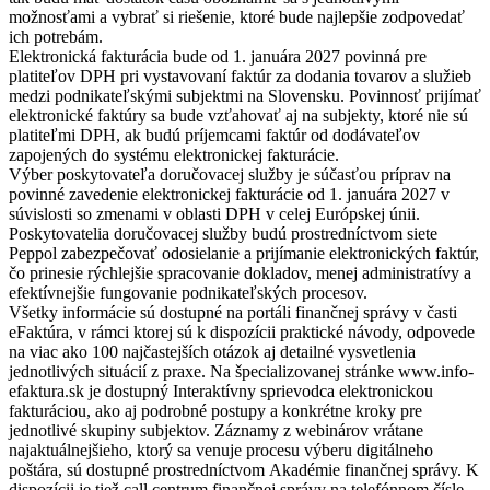
možnosťami a vybrať si riešenie, ktoré bude najlepšie zodpovedať
ich potrebám.
Elektronická fakturácia bude od 1. januára 2027 povinná pre
platiteľov DPH pri vystavovaní faktúr za dodania tovarov a služieb
medzi podnikateľskými subjektmi na Slovensku. Povinnosť prijímať
elektronické faktúry sa bude vzťahovať aj na subjekty, ktoré nie sú
platiteľmi DPH, ak budú príjemcami faktúr od dodávateľov
zapojených do systému elektronickej fakturácie.
Výber poskytovateľa doručovacej služby je súčasťou príprav na
povinné zavedenie elektronickej fakturácie od 1. januára 2027 v
súvislosti so zmenami v oblasti DPH v celej Európskej únii.
Poskytovatelia doručovacej služby budú prostredníctvom siete
Peppol zabezpečovať odosielanie a prijímanie elektronických faktúr,
čo prinesie rýchlejšie spracovanie dokladov, menej administratívy a
efektívnejšie fungovanie podnikateľských procesov.
Všetky informácie sú dostupné na portáli finančnej správy v časti
eFaktúra, v rámci ktorej sú k dispozícii praktické návody, odpovede
na viac ako 100 najčastejších otázok aj detailné vysvetlenia
jednotlivých situácií z praxe. Na špecializovanej stránke www.info-
efaktura.sk je dostupný Interaktívny sprievodca elektronickou
fakturáciou, ako aj podrobné postupy a konkrétne kroky pre
jednotlivé skupiny subjektov. Záznamy z webinárov vrátane
najaktuálnejšieho, ktorý sa venuje procesu výberu digitálneho
poštára, sú dostupné prostredníctvom Akadémie finančnej správy. K
dispozícii je tiež call centrum finančnej správy na telefónnom čísle