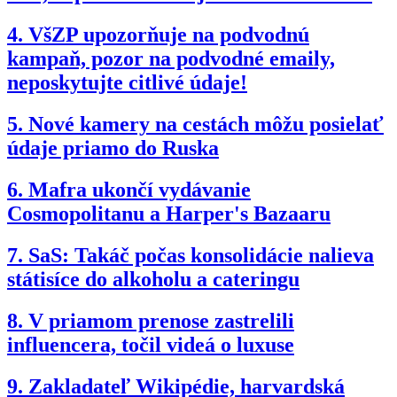
4.
VšZP upozorňuje na podvodnú
kampaň, pozor na podvodné emaily,
neposkytujte citlivé údaje!
5.
Nové kamery na cestách môžu posielať
údaje priamo do Ruska
6.
Mafra ukončí vydávanie
Cosmopolitanu a Harper's Bazaaru
7.
SaS: Takáč počas konsolidácie nalieva
státisíce do alkoholu a cateringu
8.
V priamom prenose zastrelili
influencera, točil videá o luxuse
9.
Zakladateľ Wikipédie, harvardská