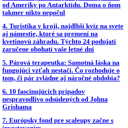
od Ameriky po Antarktídu. Doma o ňom
takmer nikto nepočul
4.
Turistika v kroji, najdlhší kvíz na svete
aj námestie, ktoré sa premení na
kvetinovú záhradu. Týchto 24 podujatí
zaručene obohatí vaše letné dni
5.
Párová terapeutka: Samotná láska na
fungujúci vzťah nestačí. Čo rozhoduje o
tom, či pár zvládne aj náročné obdobia?
6.
10 fascinujúcich prípadov
nespravodlivo odsúdených od Johna
Grishama
7.
Európsky fond pre scaleupy začne s