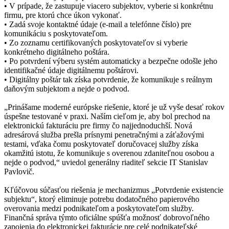
• V prípade, že zastupuje viacero subjektov, vyberie si konkrétnu
firmu, pre ktorú chce úkon vykonať.
• Zadá svoje kontaktné údaje (e-mail a telefónne číslo) pre
komunikáciu s poskytovateľom.
• Zo zoznamu certifikovaných poskytovateľov si vyberie
konkrétneho digitálneho poštára.
• Po potvrdení výberu systém automaticky a bezpečne odošle jeho
identifikačné údaje digitálnemu poštárovi.
• Digitálny poštár tak získa potvrdenie, že komunikuje s reálnym
daňovým subjektom a nejde o podvod.
„Prinášame moderné európske riešenie, ktoré je už vyše desať rokov
úspešne testované v praxi. Naším cieľom je, aby bol prechod na
elektronickú fakturáciu pre firmy čo najjednoduchší. Nová
adresárová služba prešla prísnymi penetračnými a záťažovými
testami, vďaka čomu poskytovateľ doručovacej služby získa
okamžitú istotu, že komunikuje s overenou zdaniteľnou osobou a
nejde o podvod,“ uviedol generálny riaditeľ sekcie IT Stanislav
Pavlovič.
Kľúčovou súčasťou riešenia je mechanizmus „Potvrdenie existencie
subjektu“, ktorý eliminuje potrebu dodatočného papierového
overovania medzi podnikateľom a poskytovateľom služby.
Finančná správa týmto oficiálne spúšťa možnosť dobrovoľného
zapojenia do elektronickej fakturácie pre celé podnikateľské