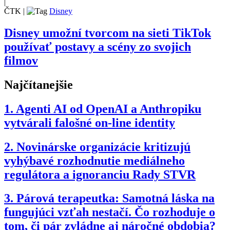
|
ČTK
|
Disney
Disney umožní tvorcom na sieti TikTok
používať postavy a scény zo svojich
filmov
Najčítanejšie
1.
Agenti AI od OpenAI a Anthropiku
vytvárali falošné on-line identity
2.
Novinárske organizácie kritizujú
vyhýbavé rozhodnutie mediálneho
regulátora a ignoranciu Rady STVR
3.
Párová terapeutka: Samotná láska na
fungujúci vzťah nestačí. Čo rozhoduje o
tom, či pár zvládne aj náročné obdobia?