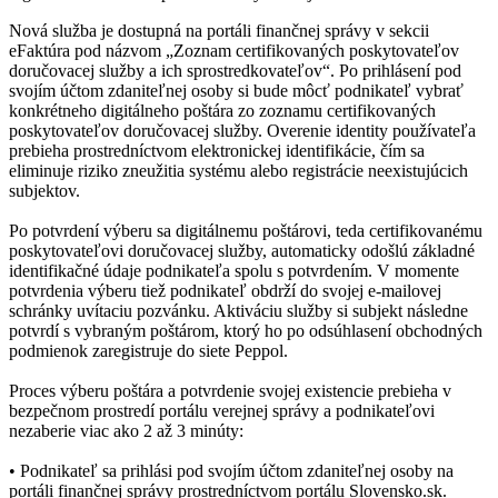
Nová služba je dostupná na portáli finančnej správy v sekcii
eFaktúra pod názvom „Zoznam certifikovaných poskytovateľov
doručovacej služby a ich sprostredkovateľov“. Po prihlásení pod
svojím účtom zdaniteľnej osoby si bude môcť podnikateľ vybrať
konkrétneho digitálneho poštára zo zoznamu certifikovaných
poskytovateľov doručovacej služby. Overenie identity používateľa
prebieha prostredníctvom elektronickej identifikácie, čím sa
eliminuje riziko zneužitia systému alebo registrácie neexistujúcich
subjektov.
Po potvrdení výberu sa digitálnemu poštárovi, teda certifikovanému
poskytovateľovi doručovacej služby, automaticky odošlú základné
identifikačné údaje podnikateľa spolu s potvrdením. V momente
potvrdenia výberu tiež podnikateľ obdrží do svojej e-mailovej
schránky uvítaciu pozvánku. Aktiváciu služby si subjekt následne
potvrdí s vybraným poštárom, ktorý ho po odsúhlasení obchodných
podmienok zaregistruje do siete Peppol.
Proces výberu poštára a potvrdenie svojej existencie prebieha v
bezpečnom prostredí portálu verejnej správy a podnikateľovi
nezaberie viac ako 2 až 3 minúty:
• Podnikateľ sa prihlási pod svojím účtom zdaniteľnej osoby na
portáli finančnej správy prostredníctvom portálu Slovensko.sk.