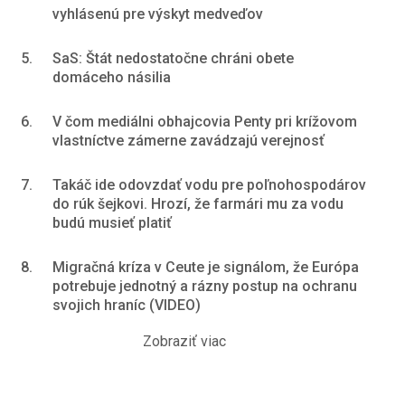
vyhlásenú pre výskyt medveďov
5.
SaS: Štát nedostatočne chráni obete
domáceho násilia
6.
V čom mediálni obhajcovia Penty pri krížovom
vlastníctve zámerne zavádzajú verejnosť
7.
Takáč ide odovzdať vodu pre poľnohospodárov
do rúk šejkovi. Hrozí, že farmári mu za vodu
budú musieť platiť
8.
Migračná kríza v Ceute je signálom, že Európa
potrebuje jednotný a rázny postup na ochranu
svojich hraníc (VIDEO)
Zobraziť viac