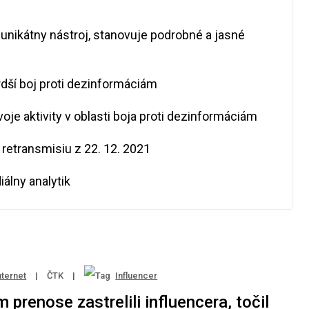
 unikátny nástroj, stanovuje podrobné a jasné
rdší boj proti dezinformáciám
voje aktivity v oblasti boja proti dezinformáciám
 retransmisiu z 22. 12. 2021
álny analytik
nternet
|
ČTK
|
Influencer
 prenose zastrelili influencera, točil