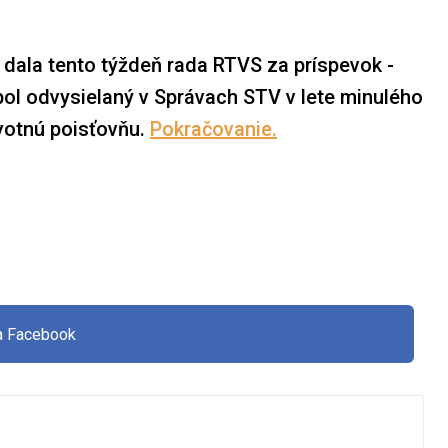
 dala tento týždeň rada RTVS za príspevok -
ý bol odvysielaný v Správach STV v lete minulého
avotnú poisťovňu.
Pokračovanie.
na Facebook