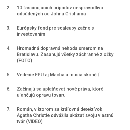
2.
10 fascinujúcich prípadov nespravodlivo
odsúdených od Johna Grishama
3.
Európsky fond pre scaleupy začne s
investovaním
4.
Hromadná dopravná nehoda smerom na
Bratislavu. Zasahujú všetky záchranné zložky
(FOTO)
5.
Vedenie FPU aj Machala musia skončiť
6.
Začínajú sa uplatňovať nové práva, ktoré
uľahčujú opravu tovaru
7.
Román, v ktorom sa kráľovná detektívok
Agatha Christie odvážila ukázať svoju vlastnú
tvár (VIDEO)