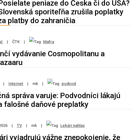
Posielate peniaze do Česka či do USA?
Slovenská sporiteľňa zrušila poplatky
za platby do zahraničia
ač
|
ČTK
|
Mafra
nčí vydávanie Cosmopolitanu a
Bazaaru
6
|
Internet
|
mk
|
podvod
ná správa varuje: Podvodníci lákajú
a falošné daňové preplatky
2026
|
TV
|
mk
|
Lekári nahlas
ári vyjadrujú vážne znepokojenie, že