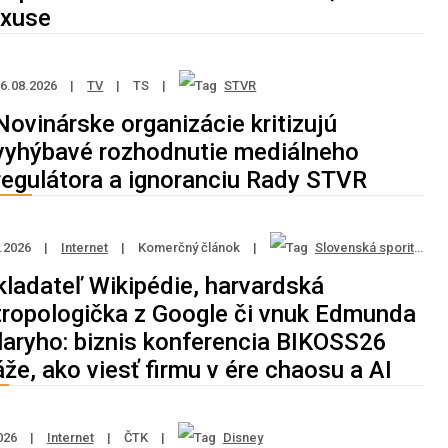
uxuse
6.08.2026
|
TV
|
TS
|
STVR
Novinárske organizácie kritizujú
vyhýbavé rozhodnutie mediálneho
regulátora a ignoranciu Rady STVR
8.2026
|
Internet
|
Komerčný článok
|
Slovenská sporiteľňa
kladateľ Wikipédie, harvardská
tropologička z Google či vnuk Edmunda
llaryho: biznis konferencia BIKOSS26
že, ako viesť firmu v ére chaosu a AI
026
|
Internet
|
ČTK
|
Disney