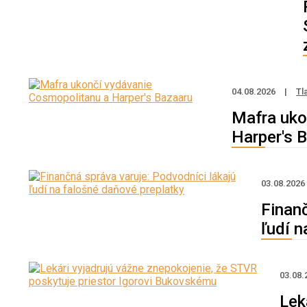
04.08.2026
|
Tl
Mafra uko
Harper's 
03.08.202
Finanč
ľudí n
03.08.
Lek