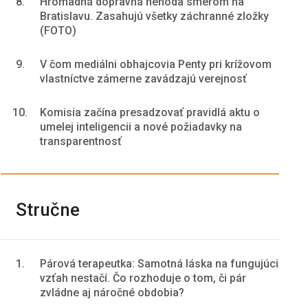
8.
Hromadná dopravná nehoda smerom na
Bratislavu. Zasahujú všetky záchranné zložky
(FOTO)
9.
V čom mediálni obhajcovia Penty pri krížovom
vlastníctve zámerne zavádzajú verejnosť
10.
Komisia začína presadzovať pravidlá aktu o
umelej inteligencii a nové požiadavky na
transparentnosť
Stručne
1.
Párová terapeutka: Samotná láska na fungujúci
vzťah nestačí. Čo rozhoduje o tom, či pár
zvládne aj náročné obdobia?