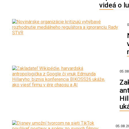
videá o l
0
05.0
Za
an
Hi
uká
05.08.2