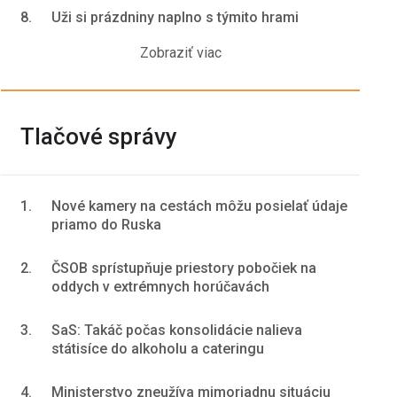
8.
Uži si prázdniny naplno s týmito hrami
Zobraziť viac
Tlačové správy
1.
Nové kamery na cestách môžu posielať údaje
priamo do Ruska
2.
ČSOB sprístupňuje priestory pobočiek na
oddych v extrémnych horúčavách
3.
SaS: Takáč počas konsolidácie nalieva
státisíce do alkoholu a cateringu
4.
Ministerstvo zneužíva mimoriadnu situáciu