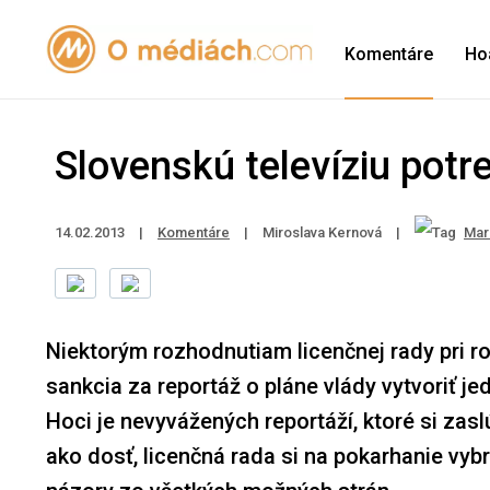
Komentáre
Ho
Slovenskú televíziu potr
14.02.2013
|
Komentáre
|
Miroslava Kernová
|
Mari
Niektorým rozhodnutiam licenčnej rady pri 
sankcia za reportáž o pláne vlády vytvoriť j
Hoci je nevyvážených reportáží, ktoré si zasl
ako dosť, licenčná rada si na pokarhanie vybr