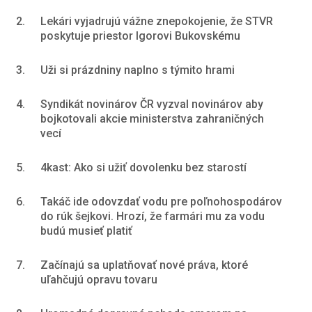
2.
Lekári vyjadrujú vážne znepokojenie, že STVR
poskytuje priestor Igorovi Bukovskému
3.
Uži si prázdniny naplno s týmito hrami
4.
Syndikát novinárov ČR vyzval novinárov aby
bojkotovali akcie ministerstva zahraničných
vecí
5.
4kast: Ako si užiť dovolenku bez starostí
6.
Takáč ide odovzdať vodu pre poľnohospodárov
do rúk šejkovi. Hrozí, že farmári mu za vodu
budú musieť platiť
7.
Začínajú sa uplatňovať nové práva, ktoré
uľahčujú opravu tovaru