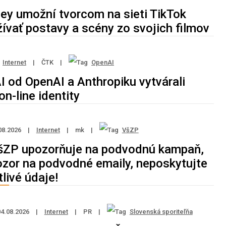
ey umožní tvorcom na sieti TikTok
ívať postavy a scény zo svojich filmov
Internet
|
ČTK
|
OpenAI
I od OpenAI a Anthropiku vytvárali
on-line identity
08.2026
|
Internet
|
mk
|
VšZP
šZP upozorňuje na podvodnú kampaň,
ozor na podvodné emaily, neposkytujte
tlivé údaje!
04.08.2026
|
Internet
|
PR
|
Slovenská sporiteľňa