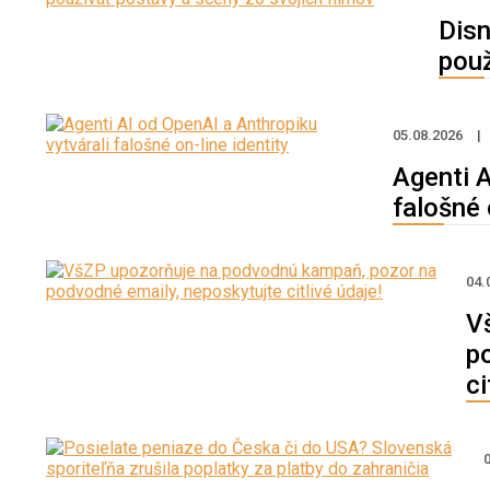
Disn
použ
05.08.2026
|
Agenti A
falošné 
04.
V
p
ci