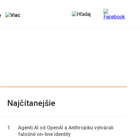
e
Najčítanejšie
1.
Agenti AI od OpenAI a Anthropiku vytvárali
falošné on-line identity