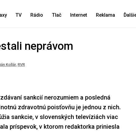
axy
TV
Rádio
Tlač
Internet
Reklama
Ďalši
estali neprávom
án Kollár
,
RVR
rozdávaní sankcií nerozumiem a posledná
ednotnú zdravotnú poisťovňu je jednou z nich.
úžia sankcie, v slovenských televíziách viac
ala príspevok, v ktorom redaktorka priniesla