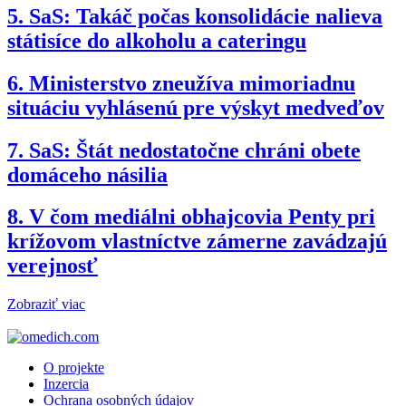
5.
SaS: Takáč počas konsolidácie nalieva
státisíce do alkoholu a cateringu
6.
Ministerstvo zneužíva mimoriadnu
situáciu vyhlásenú pre výskyt medveďov
7.
SaS: Štát nedostatočne chráni obete
domáceho násilia
8.
V čom mediálni obhajcovia Penty pri
krížovom vlastníctve zámerne zavádzajú
verejnosť
Zobraziť viac
O projekte
Inzercia
Ochrana osobných údajov