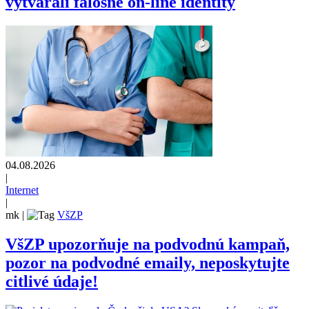
vytvárali falošné on-line identity
04.08.2026
|
Internet
|
mk
|
VšZP
VšZP upozorňuje na podvodnú kampaň,
pozor na podvodné emaily, neposkytujte
citlivé údaje!