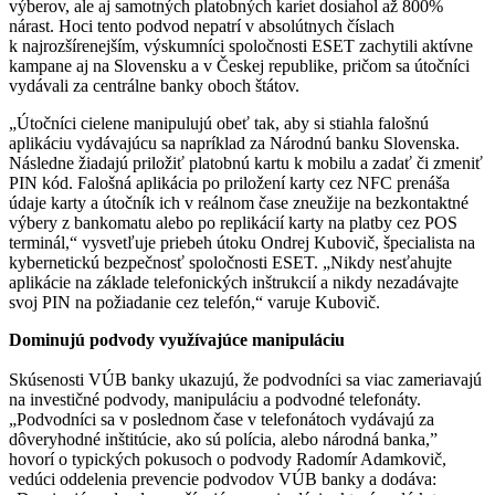
výberov, ale aj samotných platobných kariet dosiahol až 800%
nárast. Hoci tento podvod nepatrí v absolútnych číslach
k najrozšírenejším, výskumníci spoločnosti ESET zachytili aktívne
kampane aj na Slovensku a v Českej republike, pričom sa útočníci
vydávali za centrálne banky oboch štátov.
„Útočníci cielene manipulujú obeť tak, aby si stiahla falošnú
aplikáciu vydávajúcu sa napríklad za Národnú banku Slovenska.
Následne žiadajú priložiť platobnú kartu k mobilu a zadať či zmeniť
PIN kód. Falošná aplikácia po priložení karty cez NFC prenáša
údaje karty a útočník ich v reálnom čase zneužije na bezkontaktné
výbery z bankomatu alebo po replikácií karty na platby cez POS
terminál,“ vysvetľuje priebeh útoku Ondrej Kubovič, špecialista na
kybernetickú bezpečnosť spoločnosti ESET. „Nikdy nesťahujte
aplikácie na základe telefonických inštrukcií a nikdy nezadávajte
svoj PIN na požiadanie cez telefón,“ varuje Kubovič.
Dominujú podvody využívajúce manipuláciu
Skúsenosti VÚB banky ukazujú, že podvodníci sa viac zameriavajú
na investičné podvody, manipuláciu a podvodné telefonáty.
„Podvodníci sa v poslednom čase v telefonátoch vydávajú za
dôveryhodné inštitúcie, ako sú polícia, alebo národná banka,”
hovorí o typických pokusoch o podvody Radomír Adamkovič,
vedúci oddelenia prevencie podvodov VÚB banky a dodáva: