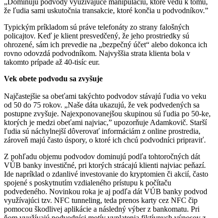
„Dominujú podvody využívajúce manipuláciu, ktoré vedú k tomu,
že ľudia sami uskutočnia transakcie, ktoré končia u podvodníkov.”
Typickým príkladom sú práve telefonáty zo strany falošných
policajtov. Keď je klient presvedčený, že jeho prostriedky sú
ohrozené, sám ich prevedie na „bezpečný účet“ alebo dokonca ich
rovno odovzdá podvodníkom. Najvyššia strata klienta bola v
takomto prípade až 40-tisíc eur.
Vek obete podvodu sa zvyšuje
Najčastejšie sa obeťami takýchto podvodov stávajú ľudia vo veku
od 50 do 75 rokov. „Naše dáta ukazujú, že vek podvedených sa
postupne zvyšuje. Najexponovanejšou skupinou sú ľudia po 50-ke,
ktorých je medzi obeťami najviac,” upozorňuje Adamkovič. Starší
ľudia sú náchylnejší dôverovať informáciám z online prostredia,
zároveň majú často úspory, o ktoré ich chcú podvodníci pripraviť.
Z pohľadu objemu podvodov dominujú podľa tohtoročných dát
VÚB banky investičné, pri ktorých strácajú klienti najviac peňazí.
Ide napríklad o zdanlivé investovanie do kryptomien či akcií, často
spojené s poskytnutím vzdialeného prístupu k počítaču
podvedeného. Novinkou roka je aj podľa dát VÚB banky podvod
využívajúci tzv. NFC tunneling, teda prenos karty cez NFC čip
pomocou škodlivej aplikácie a následný výber z bankomatu. Pri
ňom využívajú podvodníci motív vyplatenia fiktívnych výnosov z