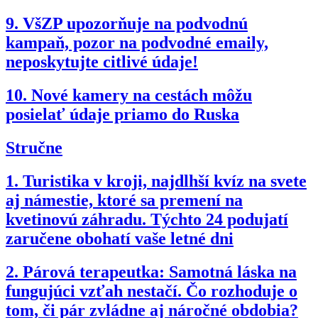
9.
VšZP upozorňuje na podvodnú
kampaň, pozor na podvodné emaily,
neposkytujte citlivé údaje!
10.
Nové kamery na cestách môžu
posielať údaje priamo do Ruska
Stručne
1.
Turistika v kroji, najdlhší kvíz na svete
aj námestie, ktoré sa premení na
kvetinovú záhradu. Týchto 24 podujatí
zaručene obohatí vaše letné dni
2.
Párová terapeutka: Samotná láska na
fungujúci vzťah nestačí. Čo rozhoduje o
tom, či pár zvládne aj náročné obdobia?