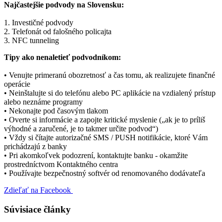
Najčastejšie podvody na Slovensku:
1. Investičné podvody
2. Telefonát od falošného policajta
3. NFC tunneling
Tipy ako nenaletieť podvodníkom:
• Venujte primeranú obozretnosť a čas tomu, ak realizujete finančné
operácie
• Neinštalujte si do telefónu alebo PC aplikácie na vzdialený prístup
alebo neznáme programy
• Nekonajte pod časovým tlakom
• Overte si informácie a zapojte kritické myslenie („ak je to príliš
výhodné a zaručené, je to takmer určite podvod“)
• Vždy si čítajte autorizačné SMS / PUSH notifikácie, ktoré Vám
prichádzajú z banky
• Pri akomkoľvek podozrení, kontaktujte banku - okamžite
prostredníctvom Kontaktného centra
• Používajte bezpečnostný softvér od renomovaného dodávateľa
Zdieľať na Facebook
Súvisiace články