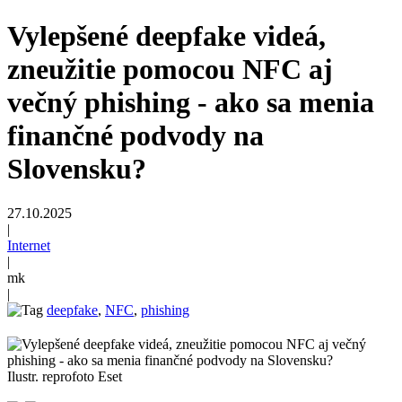
Vylepšené deepfake videá,
zneužitie pomocou NFC aj
večný phishing - ako sa menia
finančné podvody na
Slovensku?
27.10.2025
|
Internet
|
mk
|
deepfake
,
NFC
,
phishing
Ilustr. reprofoto Eset