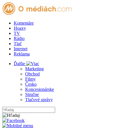
Komentáre
Hoaxy
TV
Rádio
Tlač
Internet
Reklama
Ďalšie
Marketing
Obchod
Filmy
Česko
Koncesionárske
Stručne
Tlačové správy