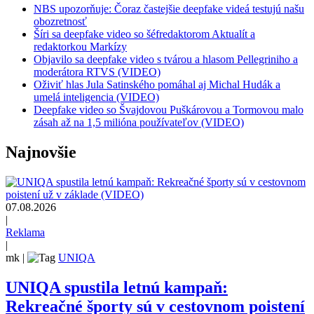
NBS upozorňuje: Čoraz častejšie deepfake videá testujú našu
obozretnosť
Šíri sa deepfake video so šéfredaktorom Aktualít a
redaktorkou Markízy
Objavilo sa deepfake video s tvárou a hlasom Pellegriniho a
moderátora RTVS (VIDEO)
Oživiť hlas Jula Satinského pomáhal aj Michal Hudák a
umelá inteligencia (VIDEO)
Deepfake video so Švajdovou Puškárovou a Tormovou malo
zásah až na 1,5 milióna používateľov (VIDEO)
Najnovšie
07.08.2026
|
Reklama
|
mk
|
UNIQA
UNIQA spustila letnú kampaň:
Rekreačné športy sú v cestovnom poistení