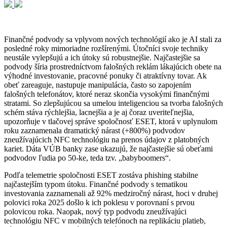
Finančné podvody sa vplyvom nových technológií ako je AI stali za
posledné roky mimoriadne rozšírenými. Útočníci svoje techniky
neustále vylepšujú a ich útoky sú robustnejšie. Najčastejšie sa
podvody šíria prostredníctvom falošných reklám lákajúcich obete na
výhodné investovanie, pracovné ponuky či atraktívny tovar. Ak
obeť zareaguje, nastupuje manipulácia, často so zapojením
falošných telefonátov, ktoré neraz skončia vysokými finančnými
stratami. So zlepšujúcou sa umelou inteligenciou sa tvorba falošných
schém stáva rýchlejšia, lacnejšia a je aj čoraz uveriteľnejšia,
upozorňuje v tlačovej správe spoločnosť ESET, ktorá v uplynulom
roku zaznamenala dramatický nárast (+800%) podvodov
zneužívajúcich NFC technológiu na prenos údajov z platobných
kariet. Dáta VÚB banky zase ukazujú, že najčastejšie sú obeťami
podvodov ľudia po 50-ke, teda tzv. „babyboomers“.
Podľa telemetrie spoločnosti ESET zostáva phishing stabilne
najčastejším typom útoku. Finančné podvody s tematikou
investovania zaznamenali až 92% medziročný nárast, hoci v druhej
polovici roka 2025 došlo k ich poklesu v porovnaní s prvou
polovicou roka. Naopak, nový typ podvodu zneužívajúci
technológiu NFC v mobilných telefónoch na replikáciu platieb,