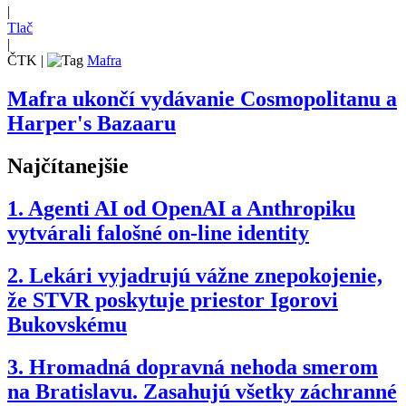
|
Tlač
|
ČTK
|
Mafra
Mafra ukončí vydávanie Cosmopolitanu a
Harper's Bazaaru
Najčítanejšie
1.
Agenti AI od OpenAI a Anthropiku
vytvárali falošné on-line identity
2.
Lekári vyjadrujú vážne znepokojenie,
že STVR poskytuje priestor Igorovi
Bukovskému
3.
Hromadná dopravná nehoda smerom
na Bratislavu. Zasahujú všetky záchranné