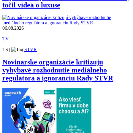
točil videá o luxuse
06.08.2026
|
TV
|
TS
|
STVR
Novinárske organizácie kritizujú
vyhýbavé rozhodnutie mediálneho
regulátora a ignoranciu Rady STVR