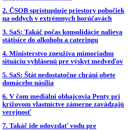
2.
ČSOB sprístupňuje priestory pobočiek
na oddych v extrémnych horúčavách
3.
SaS: Takáč počas konsolidácie nalieva
státisíce do alkoholu a cateringu
4.
Ministerstvo zneužíva mimoriadnu
situáciu vyhlásenú pre výskyt medveďov
5.
SaS: Štát nedostatočne chráni obete
domáceho násilia
6.
V čom mediálni obhajcovia Penty pri
krížovom vlastníctve zámerne zavádzajú
verejnosť
7.
Takáč ide odovzdať vodu pre