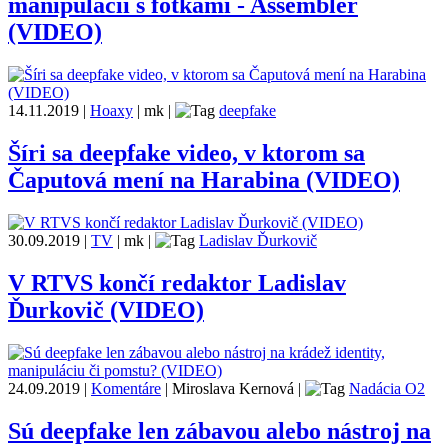
manipulácii s fotkami - Assembler
(VIDEO)
14.11.2019
|
Hoaxy
|
mk
|
deepfake
Šíri sa deepfake video, v ktorom sa
Čaputová mení na Harabina (VIDEO)
30.09.2019
|
TV
|
mk
|
Ladislav Ďurkovič
V RTVS končí redaktor Ladislav
Ďurkovič (VIDEO)
24.09.2019
|
Komentáre
|
Miroslava Kernová
|
Nadácia O2
Sú deepfake len zábavou alebo nástroj na