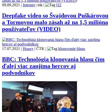
09.09.2021
|
Internet
|
mk
|
O2
Deepfake video so Švajdovou Puškárovou
a Tormovou malo zásah až na 1,5 milióna
používateľov (VIDEO)
17.07.2021
|
Hoaxy
|
ČTK
|
klonovanie hlasu
BBC: Technológia klonovania hlasu čím
ďalej viac zaujíma hercov aj
podvodníkov