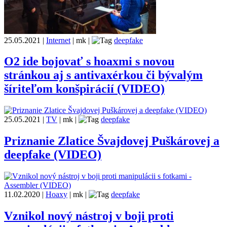
25.05.2021
|
Internet
|
mk
|
deepfake
O2 ide bojovať s hoaxmi s novou
stránkou aj s antivaxérkou či bývalým
šíriteľom konšpirácií (VIDEO)
25.05.2021
|
TV
|
mk
|
deepfake
Priznanie Zlatice Švajdovej Puškárovej a
deepfake (VIDEO)
11.02.2020
|
Hoaxy
|
mk
|
deepfake
Vznikol nový nástroj v boji proti