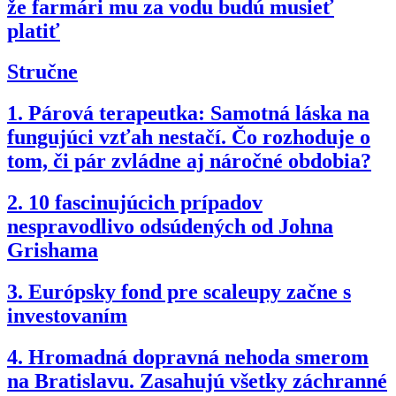
že farmári mu za vodu budú musieť
platiť
Stručne
1.
Párová terapeutka: Samotná láska na
fungujúci vzťah nestačí. Čo rozhoduje o
tom, či pár zvládne aj náročné obdobia?
2.
10 fascinujúcich prípadov
nespravodlivo odsúdených od Johna
Grishama
3.
Európsky fond pre scaleupy začne s
investovaním
4.
Hromadná dopravná nehoda smerom
na Bratislavu. Zasahujú všetky záchranné