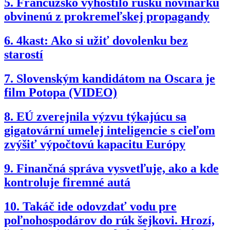
5.
Francúzsko vyhostilo ruskú novinárku
obvinenú z prokremeľskej propagandy
6.
4kast: Ako si užiť dovolenku bez
starostí
7.
Slovenským kandidátom na Oscara je
film Potopa (VIDEO)
8.
EÚ zverejnila výzvu týkajúcu sa
gigatovární umelej inteligencie s cieľom
zvýšiť výpočtovú kapacitu Európy
9.
Finančná správa vysvetľuje, ako a kde
kontroluje firemné autá
10.
Takáč ide odovzdať vodu pre
poľnohospodárov do rúk šejkovi. Hrozí,