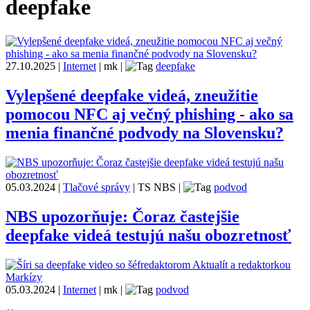
deepfake
27.10.2025
|
Internet
|
mk
|
deepfake
Vylepšené deepfake videá, zneužitie
pomocou NFC aj večný phishing - ako sa
menia finančné podvody na Slovensku?
05.03.2024
|
Tlačové správy
|
TS NBS
|
podvod
NBS upozorňuje: Čoraz častejšie
deepfake videá testujú našu obozretnosť
05.03.2024
|
Internet
|
mk
|
podvod