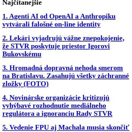
Najčítanejšie
1.
Agenti AI od OpenAI a Anthropiku
vytvárali falošné on-line identity
2.
Lekári vyjadrujú vážne znepokojenie,
že STVR poskytuje priestor Igorovi
Bukovskému
3.
Hromadná dopravná nehoda smerom
na Bratislavu. Zasahujú všetky záchranné
zložky (FOTO)
4.
Novinárske organizácie kritizujú
vyhýbavé rozhodnutie mediálneho
regulátora a ignoranciu Rady STVR
5.
Vedenie FPU aj Machala musia skončiť