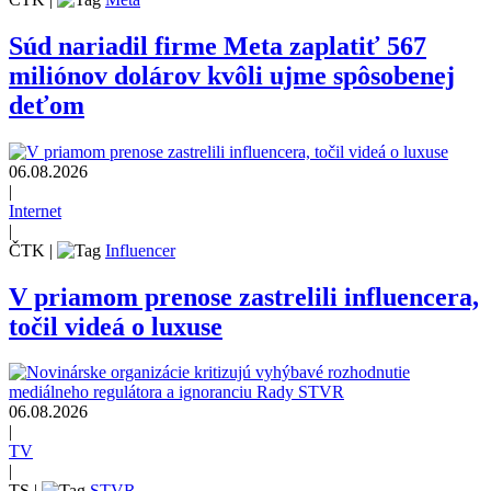
Súd nariadil firme Meta zaplatiť 567
miliónov dolárov kvôli ujme spôsobenej
deťom
06.08.2026
|
Internet
|
ČTK
|
Influencer
V priamom prenose zastrelili influencera,
točil videá o luxuse
06.08.2026
|
TV
|
TS
|
STVR