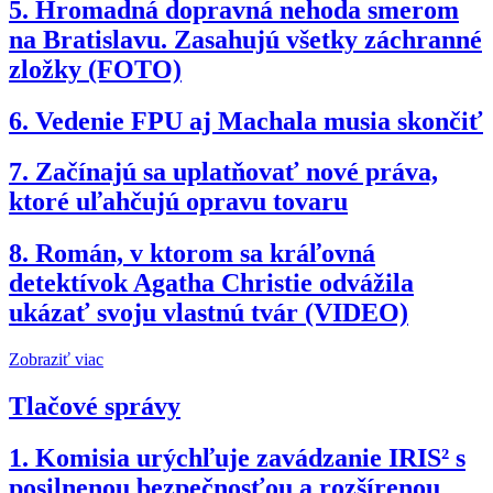
5.
Hromadná dopravná nehoda smerom
na Bratislavu. Zasahujú všetky záchranné
zložky (FOTO)
6.
Vedenie FPU aj Machala musia skončiť
7.
Začínajú sa uplatňovať nové práva,
ktoré uľahčujú opravu tovaru
8.
Román, v ktorom sa kráľovná
detektívok Agatha Christie odvážila
ukázať svoju vlastnú tvár (VIDEO)
Zobraziť viac
Tlačové správy
1.
Komisia urýchľuje zavádzanie IRIS² s
posilnenou bezpečnosťou a rozšírenou