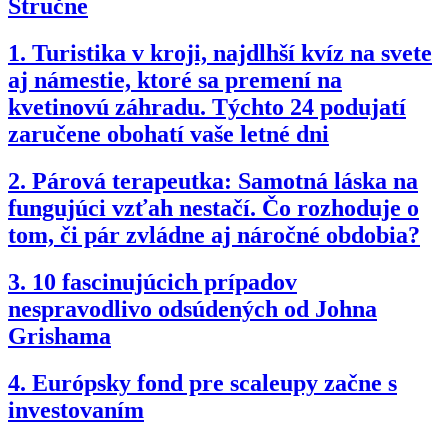
Stručne
1.
Turistika v kroji, najdlhší kvíz na svete
aj námestie, ktoré sa premení na
kvetinovú záhradu. Týchto 24 podujatí
zaručene obohatí vaše letné dni
2.
Párová terapeutka: Samotná láska na
fungujúci vzťah nestačí. Čo rozhoduje o
tom, či pár zvládne aj náročné obdobia?
3.
10 fascinujúcich prípadov
nespravodlivo odsúdených od Johna
Grishama
4.
Európsky fond pre scaleupy začne s
investovaním