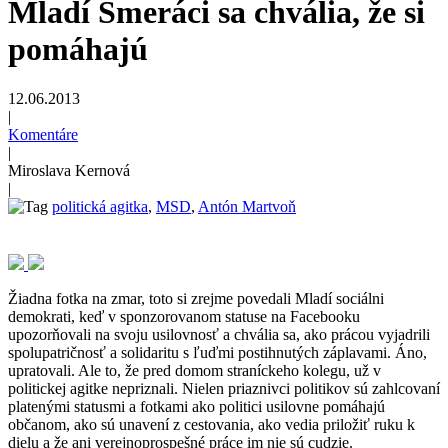
Mladí Smeráci sa chvália, že si
pomáhajú
12.06.2013
|
Komentáre
|
Miroslava Kernová
|
politická agitka
,
MSD
,
Antón Martvoň
Žiadna fotka na zmar, toto si zrejme povedali Mladí sociálni
demokrati, keď v sponzorovanom statuse na Facebooku
upozorňovali na svoju usilovnosť a chvália sa, ako prácou vyjadrili
spolupatričnosť a solidaritu s ľuďmi postihnutých záplavami. Áno,
upratovali. Ale to, že pred domom straníckeho kolegu, už v
politickej agitke nepriznali. Nielen priaznivci politikov sú zahlcovaní
platenými statusmi a fotkami ako politici usilovne pomáhajú
občanom, ako sú unavení z cestovania, ako vedia priložiť ruku k
dielu a že ani verejnoprospešné práce im nie sú cudzie.