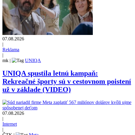
07.08.2026
|
Reklama
|
mk
|
UNIQA
UNIQA spustila letnú kampaň:
Rekreačné športy sú v cestovnom poistení
už v základe (VIDEO)
07.08.2026
|
Internet
|
ČTK
|
Meta