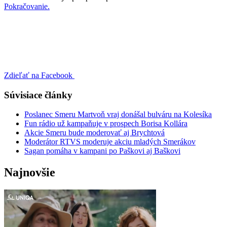
Pokračovanie.
Zdieľať na Facebook
Súvisiace články
Poslanec Smeru Martvoň vraj donášal bulváru na Kolesíka
Fun rádio už kampaňuje v prospech Borisa Kollára
Akcie Smeru bude moderovať aj Brychtová
Moderátor RTVS moderuje akciu mladých Smerákov
Sagan pomáha v kampani po Paškovi aj Baškovi
Najnovšie