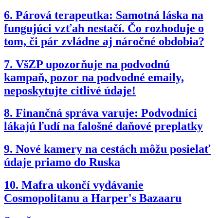
6.
Párová terapeutka: Samotná láska na
fungujúci vzťah nestačí. Čo rozhoduje o
tom, či pár zvládne aj náročné obdobia?
7.
VšZP upozorňuje na podvodnú
kampaň, pozor na podvodné emaily,
neposkytujte citlivé údaje!
8.
Finančná správa varuje: Podvodníci
lákajú ľudí na falošné daňové preplatky
9.
Nové kamery na cestách môžu posielať
údaje priamo do Ruska
10.
Mafra ukončí vydávanie
Cosmopolitanu a Harper's Bazaaru