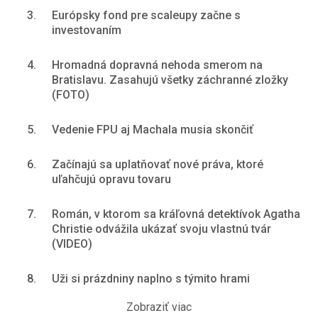
3.
Európsky fond pre scaleupy začne s
investovaním
4.
Hromadná dopravná nehoda smerom na
Bratislavu. Zasahujú všetky záchranné zložky
(FOTO)
5.
Vedenie FPU aj Machala musia skončiť
6.
Začínajú sa uplatňovať nové práva, ktoré
uľahčujú opravu tovaru
7.
Román, v ktorom sa kráľovná detektívok Agatha
Christie odvážila ukázať svoju vlastnú tvár
(VIDEO)
8.
Uži si prázdniny naplno s týmito hrami
Zobraziť viac