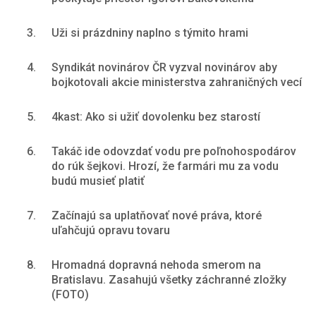
3.
Uži si prázdniny naplno s týmito hrami
4.
Syndikát novinárov ČR vyzval novinárov aby
bojkotovali akcie ministerstva zahraničných vecí
5.
4kast: Ako si užiť dovolenku bez starostí
6.
Takáč ide odovzdať vodu pre poľnohospodárov
do rúk šejkovi. Hrozí, že farmári mu za vodu
budú musieť platiť
7.
Začínajú sa uplatňovať nové práva, ktoré
uľahčujú opravu tovaru
8.
Hromadná dopravná nehoda smerom na
Bratislavu. Zasahujú všetky záchranné zložky
(FOTO)