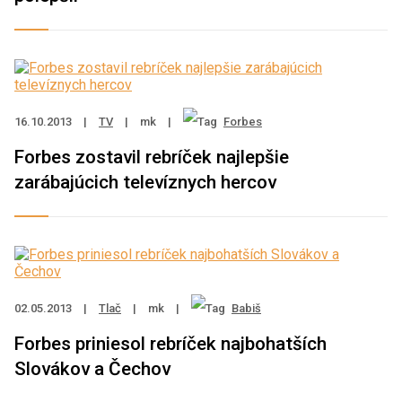
16.10.2013
|
TV
|
mk
|
Forbes
Forbes zostavil rebríček najlepšie
zarábajúcich televíznych hercov
02.05.2013
|
Tlač
|
mk
|
Babiš
Forbes priniesol rebríček najbohatších
Slovákov a Čechov