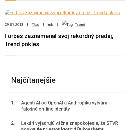
29.01.2013
|
Tlač
|
mk
|
Trend
Forbes zaznamenal svoj rekordný predaj,
Trend pokles
Najčítanejšie
1.
Agenti AI od OpenAI a Anthropiku vytvárali
falošné on-line identity
2.
Lekári vyjadrujú vážne znepokojenie, že STVR
poskytuje priestor Igorovi Bukovskému