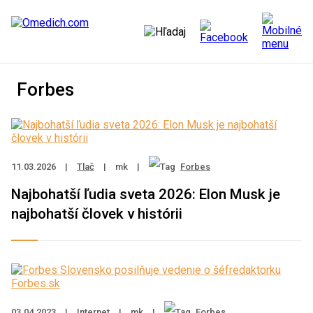
Forbes
11.03.2026
|
Tlač
|
mk
|
Forbes
Najbohatší ľudia sveta 2026: Elon Musk je
najbohatší človek v histórii
03.04.2023
|
Internet
|
mk
|
Forbes