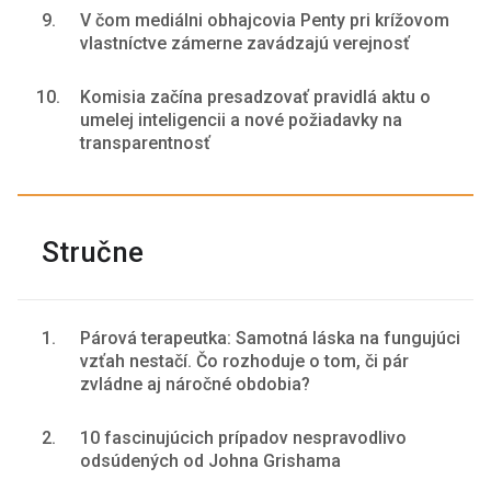
9.
V čom mediálni obhajcovia Penty pri krížovom
vlastníctve zámerne zavádzajú verejnosť
10.
Komisia začína presadzovať pravidlá aktu o
umelej inteligencii a nové požiadavky na
transparentnosť
Stručne
1.
Párová terapeutka: Samotná láska na fungujúci
vzťah nestačí. Čo rozhoduje o tom, či pár
zvládne aj náročné obdobia?
2.
10 fascinujúcich prípadov nespravodlivo
odsúdených od Johna Grishama