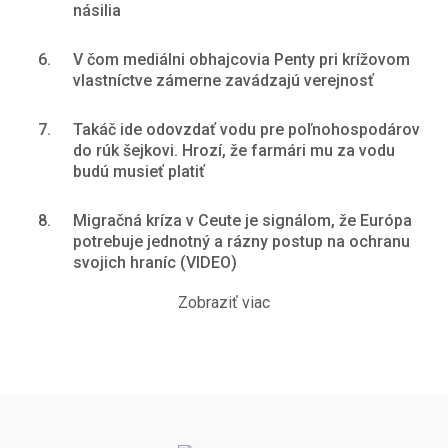
násilia
6.
V čom mediálni obhajcovia Penty pri krížovom
vlastníctve zámerne zavádzajú verejnosť
7.
Takáč ide odovzdať vodu pre poľnohospodárov
do rúk šejkovi. Hrozí, že farmári mu za vodu
budú musieť platiť
8.
Migračná kríza v Ceute je signálom, že Európa
potrebuje jednotný a rázny postup na ochranu
svojich hraníc (VIDEO)
Zobraziť viac