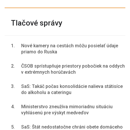
Tlačové správy
1.
Nové kamery na cestách môžu posielať údaje
priamo do Ruska
2.
ČSOB sprístupňuje priestory pobočiek na oddych
v extrémnych horúčavách
3.
SaS: Takáč počas konsolidácie nalieva státisíce
do alkoholu a cateringu
4.
Ministerstvo zneužíva mimoriadnu situáciu
vyhlásenú pre výskyt medveďov
5.
SaS: Štát nedostatočne chráni obete domáceho