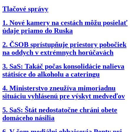
Tlačové správy
1.
Nové kamery na cestách môžu posielať
údaje priamo do Ruska
2.
ČSOB sprístupňuje priestory pobočiek
na oddych v extrémnych horúčavách
3.
SaS: Takáč počas konsolidácie nalieva
státisíce do alkoholu a cateringu
4.
Ministerstvo zneužíva mimoriadnu
situáciu vyhlásenú pre výskyt medveďov
5.
SaS: Štát nedostatočne chráni obete
domáceho násilia
6.
V čom mediálni obhajcovia Penty pri