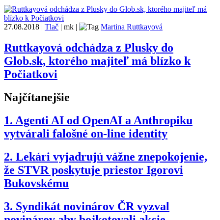
27.08.2018
|
Tlač
|
mk
|
Martina Ruttkayová
Ruttkayová odchádza z Plusky do
Glob.sk, ktorého majiteľ má blízko k
Počiatkovi
Najčítanejšie
1.
Agenti AI od OpenAI a Anthropiku
vytvárali falošné on-line identity
2.
Lekári vyjadrujú vážne znepokojenie,
že STVR poskytuje priestor Igorovi
Bukovskému
3.
Syndikát novinárov ČR vyzval
novinárov aby bojkotovali akcie