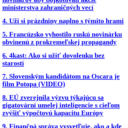
ministerstva zahraničných vecí
4.
Uži si prázdniny naplno s týmito hrami
5.
Francúzsko vyhostilo ruskú novinárku
obvinenú z prokremeľskej propagandy
6.
4kast: Ako si užiť dovolenku bez
starostí
7.
Slovenským kandidátom na Oscara je
film Potopa (VIDEO)
8.
EÚ zverejnila výzvu týkajúcu sa
gigatovární umelej inteligencie s cieľom
zvýšiť výpočtovú kapacitu Európy
9.
Finančná správa vysvetľuje, ako a kde