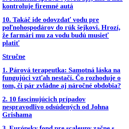
kontroluje firemné autá
10.
Takáč ide odovzdať vodu pre
poľnohospodárov do rúk šejkovi. Hrozí,
že farmári mu za vodu budú musieť
platiť
Stručne
1.
Párová terapeutka: Samotná láska na
fungujúci vzťah nestačí. Čo rozhoduje o
tom, či pár zvládne aj náročné obdobia?
2.
10 fascinujúcich prípadov
nespravodlivo odsúdených od Johna
Grishama
3.
Európsky fond pre scaleupy začne s