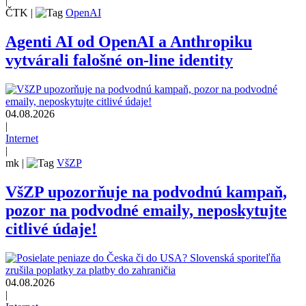
|
ČTK
|
OpenAI
Agenti AI od OpenAI a Anthropiku
vytvárali falošné on-line identity
04.08.2026
|
Internet
|
mk
|
VšZP
VšZP upozorňuje na podvodnú kampaň,
pozor na podvodné emaily, neposkytujte
citlivé údaje!
04.08.2026
|