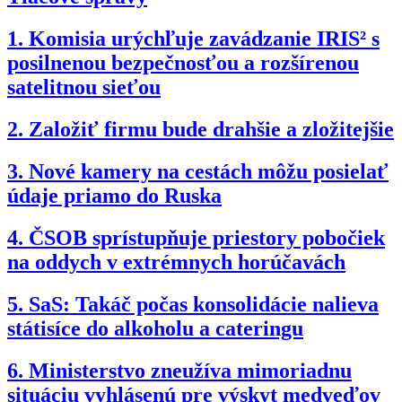
1.
Komisia urýchľuje zavádzanie IRIS² s
posilnenou bezpečnosťou a rozšírenou
satelitnou sieťou
2.
Založiť firmu bude drahšie a zložitejšie
3.
Nové kamery na cestách môžu posielať
údaje priamo do Ruska
4.
ČSOB sprístupňuje priestory pobočiek
na oddych v extrémnych horúčavách
5.
SaS: Takáč počas konsolidácie nalieva
státisíce do alkoholu a cateringu
6.
Ministerstvo zneužíva mimoriadnu
situáciu vyhlásenú pre výskyt medveďov