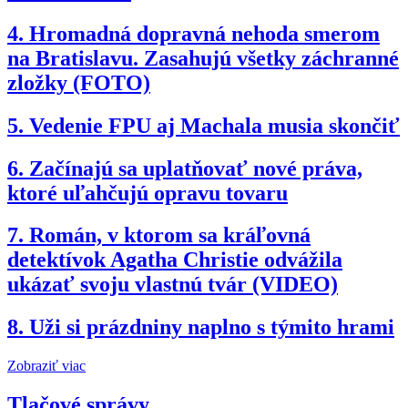
4.
Hromadná dopravná nehoda smerom
na Bratislavu. Zasahujú všetky záchranné
zložky (FOTO)
5.
Vedenie FPU aj Machala musia skončiť
6.
Začínajú sa uplatňovať nové práva,
ktoré uľahčujú opravu tovaru
7.
Román, v ktorom sa kráľovná
detektívok Agatha Christie odvážila
ukázať svoju vlastnú tvár (VIDEO)
8.
Uži si prázdniny naplno s týmito hrami
Zobraziť viac
Tlačové správy