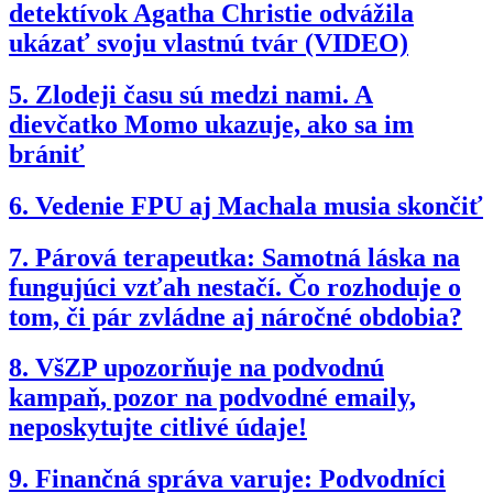
detektívok Agatha Christie odvážila
ukázať svoju vlastnú tvár (VIDEO)
5.
Zlodeji času sú medzi nami. A
dievčatko Momo ukazuje, ako sa im
brániť
6.
Vedenie FPU aj Machala musia skončiť
7.
Párová terapeutka: Samotná láska na
fungujúci vzťah nestačí. Čo rozhoduje o
tom, či pár zvládne aj náročné obdobia?
8.
VšZP upozorňuje na podvodnú
kampaň, pozor na podvodné emaily,
neposkytujte citlivé údaje!
9.
Finančná správa varuje: Podvodníci