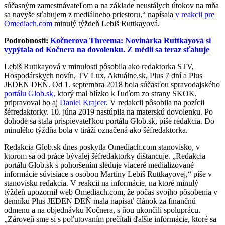
súčasným zamestnávateľom a na základe neustálych útokov na mňa
sa navyše sťahujem z mediálneho priestoru,“ napísala
v reakcii pre
Omediach.com
minulý týždeň Lebiš Ruttkayová.
Podrobnosti:
Kočnerova Threema: Novinárka Ruttkayová si
vypýtala od Kočnera na dovolenku. Z médií sa teraz sťahuje
Lebiš Ruttkayová v minulosti pôsobila ako redaktorka STV,
Hospodárskych novín, TV Lux, Aktuálne.sk, Plus 7 dní a Plus
JEDEN DEŇ. Od 1. septembra 2018 bola súčasťou spravodajského
portálu Glob.sk,
ktorý mal blízko k ľuďom zo strany SKOK,
pripravoval ho aj
Daniel Krajcer
. V redakcii pôsobila na pozícii
šéfredaktorky. 10. júna 2019 nastúpila na materskú dovolenku. Po
dohode sa stala prispievateľkou portálu Glob.sk, píše redakcia. Do
minulého týždňa bola v tiráži označená ako šéfredaktorka.
Redakcia Glob.sk dnes poskytla Omediach.com stanovisko, v
ktorom sa od práce bývalej šéfredaktorky dištancuje. „Redakcia
portálu Glob.sk s pohoršením sleduje viaceré medializované
informácie súvisiace s osobou Martiny Lebiš Ruttkayovej,“ píše v
stanovisku redakcia. V reakcii na informácie, na ktoré minulý
týždeň upozornil web Omediach.com, že počas svojho pôsobenia v
denníku Plus JEDEN DEŇ mala napísať článok za finančnú
odmenu a na objednávku Kočnera, s ňou ukončili spoluprácu.
„Zároveň sme si s poľutovaním prečítali ďalšie informácie, ktoré sa