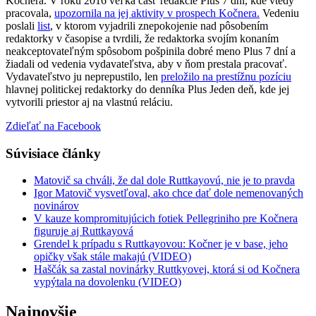
Kočnera. V roku 2016 veľká časť redakcie Plus 7 dní, kde vtedy
pracovala,
upozornila na jej aktivity v prospech Kočnera.
Vedeniu
poslali
list
, v ktorom vyjadrili znepokojenie nad pôsobením
redaktorky v časopise a tvrdili, že redaktorka svojím konaním
neakceptovateľným spôsobom pošpinila dobré meno Plus 7 dní a
žiadali od vedenia vydavateľstva, aby v ňom prestala pracovať.
Vydavateľstvo ju neprepustilo, len
preložilo na prestížnu pozíciu
hlavnej politickej redaktorky do denníka Plus Jeden deň, kde jej
vytvorili priestor aj na vlastnú reláciu.
Zdieľať na Facebook
Súvisiace články
Matovič sa chváli, že dal dole Ruttkayovú, nie je to pravda
Igor Matovič vysvetľoval, ako chce dať dole nemenovaných
novinárov
V kauze kompromitujúcich fotiek Pellegriniho pre Kočnera
figuruje aj Ruttkayová
Grendel k prípadu s Ruttkayovou: Kočner je v base, jeho
opičky však stále makajú (VIDEO)
Haščák sa zastal novinárky Ruttkyovej, ktorá si od Kočnera
vypýtala na dovolenku (VIDEO)
Najnovšie