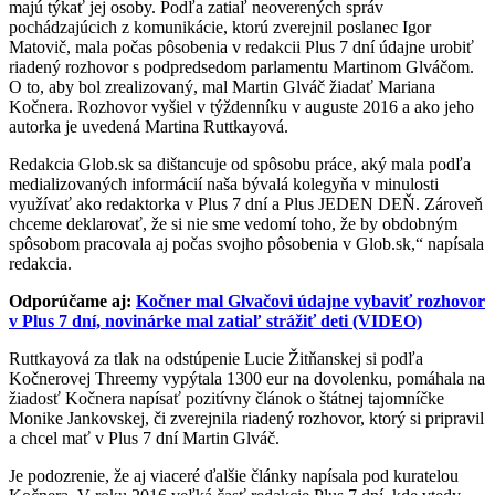
majú týkať jej osoby. Podľa zatiaľ neoverených správ
pochádzajúcich z komunikácie, ktorú zverejnil poslanec Igor
Matovič, mala počas pôsobenia v redakcii Plus 7 dní údajne urobiť
riadený rozhovor s podpredsedom parlamentu Martinom Glváčom.
O to, aby bol zrealizovaný, mal Martin Glváč žiadať Mariana
Kočnera. Rozhovor vyšiel v týždenníku v auguste 2016 a ako jeho
autorka je uvedená Martina Ruttkayová.
Redakcia Glob.sk sa dištancuje od spôsobu práce, aký mala podľa
medializovaných informácií naša bývalá kolegyňa v minulosti
využívať ako redaktorka v Plus 7 dní a Plus JEDEN DEŇ. Zároveň
chceme deklarovať, že si nie sme vedomí toho, že by obdobným
spôsobom pracovala aj počas svojho pôsobenia v Glob.sk,“ napísala
redakcia.
Odporúčame aj:
Kočner mal Glvačovi údajne vybaviť rozhovor
v Plus 7 dní, novinárke mal zatiaľ strážiť deti (VIDEO)
Ruttkayová za tlak na odstúpenie Lucie Žitňanskej si podľa
Kočnerovej Threemy vypýtala 1300 eur na dovolenku, pomáhala na
žiadosť Kočnera napísať pozitívny článok o štátnej tajomníčke
Monike Jankovskej, či zverejnila riadený rozhovor, ktorý si pripravil
a chcel mať v Plus 7 dní Martin Glváč.
Je podozrenie, že aj viaceré ďalšie články napísala pod kuratelou