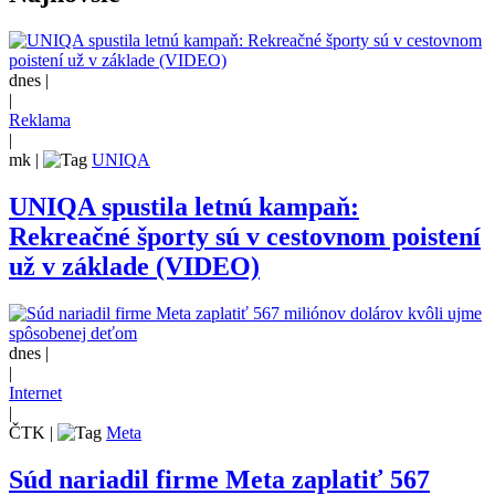
dnes |
|
Reklama
|
mk
|
UNIQA
UNIQA spustila letnú kampaň:
Rekreačné športy sú v cestovnom poistení
už v základe (VIDEO)
dnes |
|
Internet
|
ČTK
|
Meta
Súd nariadil firme Meta zaplatiť 567