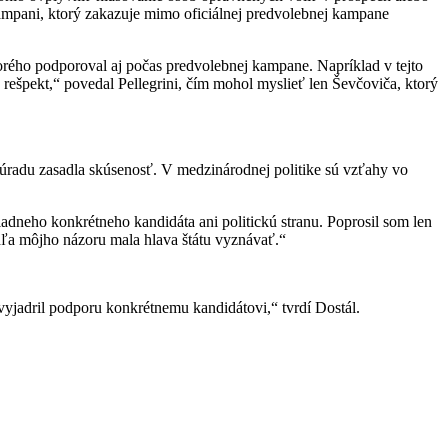
kampani, ktorý zakazuje mimo oficiálnej predvolebnej kampane
torého podporoval aj počas predvolebnej kampane. Napríklad v tejto
 rešpekt,“ povedal Pellegrini, čím mohol myslieť len Ševčoviča, ktorý
 úradu zasadla skúsenosť. V medzinárodnej politike sú vzťahy vo
dneho konkrétneho kandidáta ani politickú stranu. Poprosil som len
odľa môjho názoru mala hlava štátu vyznávať.“
yjadril podporu konkrétnemu kandidátovi,“ tvrdí Dostál.