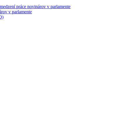
obmedzení práce novinárov v parlamente
árov v parlamente
O)