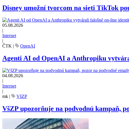
Disney umožní tvorcom na sieti TikTok pou
05.08.2026
|
Internet
|
ČTK
|
OpenAI
Agenti AI od OpenAI a Anthropiku vytvárali
04.08.2026
|
Internet
|
mk
|
VšZP
VšZP upozorňuje na podvodnú kampaň, pozo