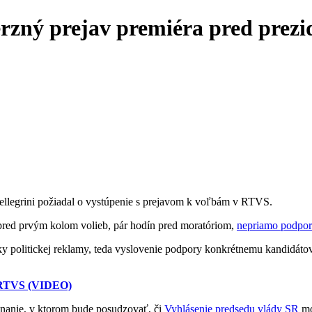
erzný prejav premiéra pred prez
Pellegrini požiadal o vystúpenie s prejavom k voľbám v RTVS.
pred prvým kolom volieb, pár hodín pred moratóriom,
nepriamo podpori
y politickej reklamy, teda vyslovenie podpory konkrétnemu kandidátov
v RTVS (VIDEO)
onanie, v ktorom bude posudzovať, či
Vyhlásenie predsedu vlády SR
mo