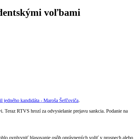
identskými voľbami
l jedného kandidáta - Maroša Šefčoviča
.
i. Teraz RTVS hrozí za odvysielanie prejavu sankcia. Podanie na
hlo ovplyvniť hlasovanie osôb oprávnených voliť v prospech alebo