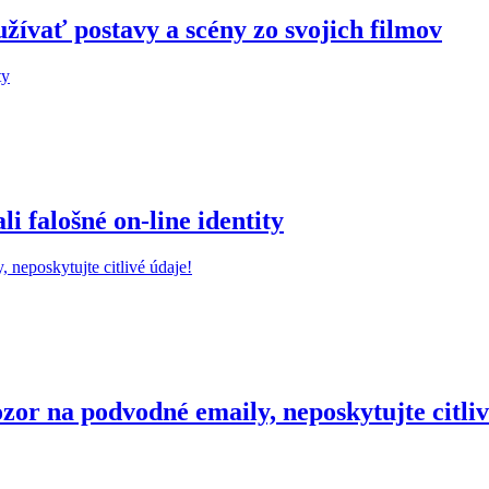
žívať postavy a scény zo svojich filmov
 falošné on-line identity
r na podvodné emaily, neposkytujte citliv