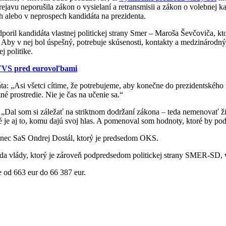
ejavu neporušila zákon o vysielaní a retransmisii a zákon o volebnej 
h alebo v neprospech kandidáta na prezidenta.
poril kandidáta vlastnej politickej strany Smer – Maroša Ševčoviča, k
. Aby v nej bol úspešný, potrebuje skúsenosti, kontakty a medzinárodný
j politike.
RTVS pred eurovoľbami
áta: „Asi všetci cítime, že potrebujeme, aby konečne do prezidentského
 prostredie. Nie je čas na učenie sa.“
„Dal som si záležať na striktnom dodržaní zákona – teda nemenovať žia
té je aj to, komu dajú svoj hlas. A pomenoval som hodnoty, ktoré by p
anec SaS Ondrej Dostál, ktorý je predsedom OKS.
da vlády, ktorý je zároveň podpredsedom politickej strany SMER-SD, v
 od 663 eur do 66 387 eur.