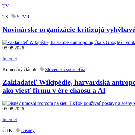
|
TV
|
TS
|
STVR
Novinárske organizácie kritizujú vyhýbav
05.08.2026
|
Internet
|
Komerčný článok
|
Slovenská sporiteľňa
Zakladateľ Wikipédie, harvardská antrop
ako viesť firmu v ére chaosu a AI
05.08.2026
|
Internet
|
ČTK
|
Disney