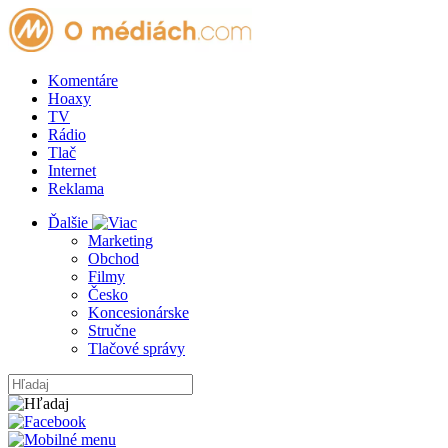
Komentáre
Hoaxy
TV
Rádio
Tlač
Internet
Reklama
Ďalšie
Marketing
Obchod
Filmy
Česko
Koncesionárske
Stručne
Tlačové správy