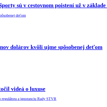
porty sú v cestovnom poistení už v základ
ónov dolárov kvôli ujme spôsobenej deťom
očil videá o luxuse