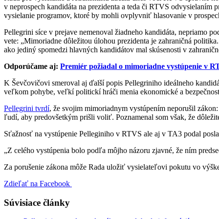
v neprospech kandidáta na prezidenta a teda či RTVS odvysielaním pr
vysielanie programov, ktoré by mohli ovplyvniť hlasovanie v prospec
Pellegrini síce v prejave nemenoval žiadneho kandidáta, nepriamo pod
vete: „Mimoriadne dôležitou úlohou prezidenta je zahraničná politika
ako jediný spomedzi hlavných kandidátov mal skúsenosti v zahranične
Odporúčame aj:
Premiér požiadal o mimoriadne vystúpenie v 
K Ševčovičovi smeroval aj ďalší popis Pellegriniho ideálneho kandid
veľkom pohybe, veľkí politickí hráči menia ekonomické a bezpečnostné
Pellegrini tvrdí
, že svojim mimoriadnym vystúpením neporušil zákon: 
ľudí, aby predovšetkým prišli voliť. Poznamenal som však, že dôleži
Sťažnosť na vystúpenie Pelleginiho v RTVS ale aj v TA3 podal posl
„Z celého vystúpenia bolo podľa môjho názoru zjavné, že ním predse
Za porušenie zákona môže Rada uložiť vysielateľovi pokutu vo výške
Zdieľať na Facebook
Súvisiace články