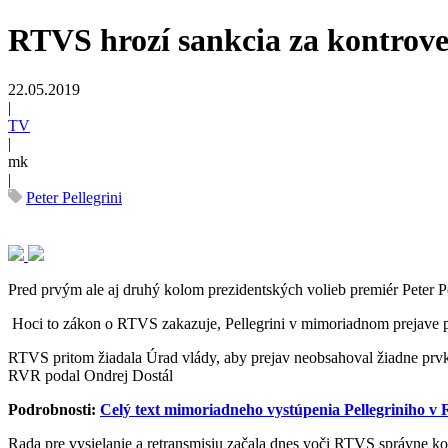
RTVS hrozí sankcia za kontrov
22.05.2019
|
TV
|
mk
|
Peter Pellegrini
Pred prvým ale aj druhý kolom prezidentských volieb premiér Peter 
Hoci to zákon o RTVS zakazuje, Pellegrini v mimoriadnom prejave 
RTVS pritom žiadala Úrad vlády, aby prejav neobsahoval žiadne prvk
RVR podal Ondrej Dostál
Podrobnosti:
Celý text mimoriadneho vystúpenia Pellegriniho 
Rada pre vysielanie a retransmisiu začala dnes voči RTVS správne k