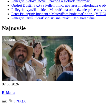
Pellegrini vetoval novelu zákona o slobode informácií
Ondrej Dostál vyzýva Pellegriniho, aby zrušil rozhodnutie o 
Pellegrini využil incident Matoviča na obmedzenie práce novin
Peter Pellegrini: Incident s Matovičom bude mať dohru (VIDE
Pellegrini zrušil účasť v diskusnej relácii. Je v karanténe
Najnovšie
07.08.2026
|
Reklama
|
mk
|
UNIQA