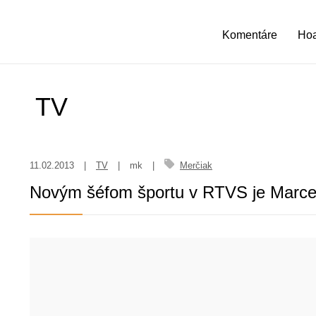
Komentáre
Ho
TV
11.02.2013
|
TV
|
mk
|
Merčiak
Novým šéfom športu v RTVS je Marce
10.02.2013
|
TV
|
Miroslava Kernová
|
Na telo
Markíza po manipuláciách ruší