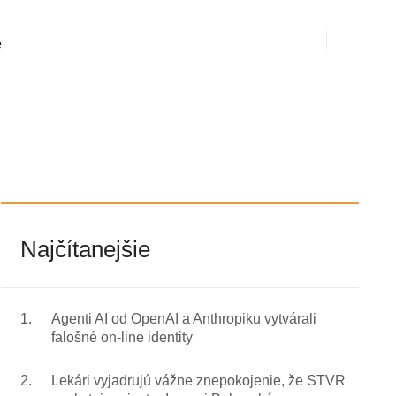
e
Najčítanejšie
1.
Agenti AI od OpenAI a Anthropiku vytvárali
falošné on-line identity
2.
Lekári vyjadrujú vážne znepokojenie, že STVR