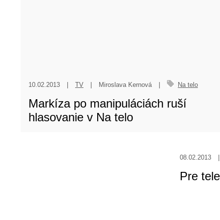
hlasovanie v Na telo
08.02.2013
|
TV
|
mk
|
Pre televízie je B
08.02.2013
|
TV
|
Nová SuperSta
07.02.2013
|
T
Bývalý čl
do Carga
07.02.2013
|
T