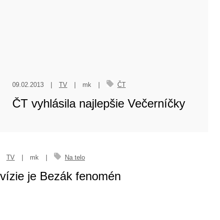
Na telo
ezák fenomén
mk
|
superstar
r bude zároveň reality šou z vily
V
|
mk
|
Kyselová
en vedenia TA3 Martin Halanda sa vrátil
V
|
mk
|
Fooor