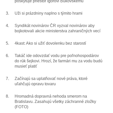
poskytuje priestor Igorovi Bukovskému
3.
Uži si prázdniny naplno s týmito hrami
4.
Syndikát novinárov ČR vyzval novinárov aby
bojkotovali akcie ministerstva zahraničných vecí
5.
4kast: Ako si užiť dovolenku bez starostí
6.
Takáč ide odovzdať vodu pre poľnohospodárov
do rúk šejkovi. Hrozí, že farmári mu za vodu budú
musieť platiť
7.
Začínajú sa uplatňovať nové práva, ktoré
uľahčujú opravu tovaru
8.
Hromadná dopravná nehoda smerom na
Bratislavu. Zasahujú všetky záchranné zložky
(FOTO)