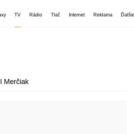
axy
TV
Rádio
Tlač
Internet
Reklama
Ďalši
l Merčiak
09.02.2013
|
TV
|
mk
|
ČT
ČT vyhlásila najlepšie Večerníčky