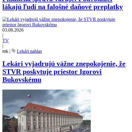
lákajú ľudí na falošné daňové preplatky
03.08.2026
|
TV
|
mk
|
Lekári nahlas
Lekári vyjadrujú vážne znepokojenie, že
STVR poskytuje priestor Igorovi
Bukovskému