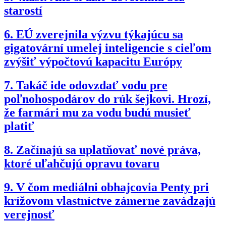
starostí
6.
EÚ zverejnila výzvu týkajúcu sa
gigatovární umelej inteligencie s cieľom
zvýšiť výpočtovú kapacitu Európy
7.
Takáč ide odovzdať vodu pre
poľnohospodárov do rúk šejkovi. Hrozí,
že farmári mu za vodu budú musieť
platiť
8.
Začínajú sa uplatňovať nové práva,
ktoré uľahčujú opravu tovaru
9.
V čom mediálni obhajcovia Penty pri
krížovom vlastníctve zámerne zavádzajú
verejnosť