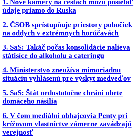
1.
Nové kamery na cestách môžu posielať
údaje priamo do Ruska
2.
ČSOB sprístupňuje priestory pobočiek
na oddych v extrémnych horúčavách
3.
SaS: Takáč počas konsolidácie nalieva
státisíce do alkoholu a cateringu
4.
Ministerstvo zneužíva mimoriadnu
situáciu vyhlásenú pre výskyt medveďov
5.
SaS: Štát nedostatočne chráni obete
domáceho násilia
6.
V čom mediálni obhajcovia Penty pri
krížovom vlastníctve zámerne zavádzajú
verejnosť