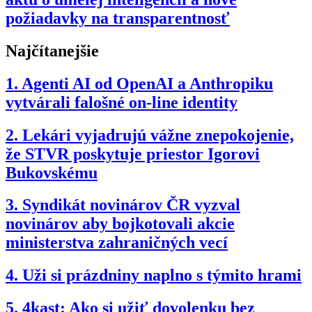
požiadavky na transparentnosť
Najčítanejšie
1.
Agenti AI od OpenAI a Anthropiku
vytvárali falošné on-line identity
2.
Lekári vyjadrujú vážne znepokojenie,
že STVR poskytuje priestor Igorovi
Bukovskému
3.
Syndikát novinárov ČR vyzval
novinárov aby bojkotovali akcie
ministerstva zahraničných vecí
4.
Uži si prázdniny naplno s týmito hrami
5.
4kast: Ako si užiť dovolenku bez