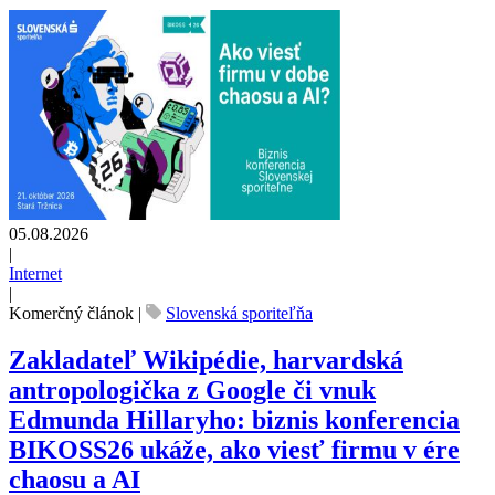
05.08.2026
|
Internet
|
Komerčný článok
|
Slovenská sporiteľňa
Zakladateľ Wikipédie, harvardská
antropologička z Google či vnuk
Edmunda Hillaryho: biznis konferencia
BIKOSS26 ukáže, ako viesť firmu v ére
chaosu a AI