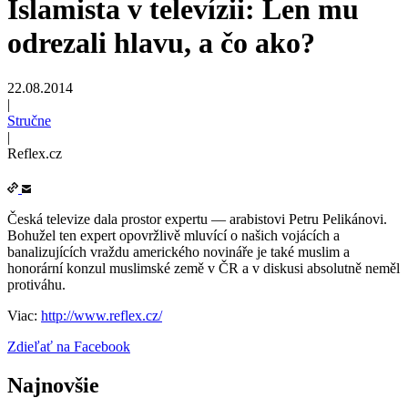
Islamista v televízii: Len mu
odrezali hlavu, a čo ako?
22.08.2014
|
Stručne
|
Reflex.cz
Česká televize dala prostor expertu — arabistovi Petru Pelikánovi.
Bohužel ten expert opovržlivě mluvící o našich vojácích a
banalizujících vraždu amerického novináře je také muslim a
honorární konzul muslimské země v ČR a v diskusi absolutně neměl
protiváhu.
Viac:
http://www.reflex.cz/
Zdieľať na Facebook
Najnovšie