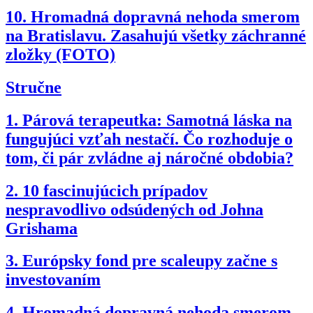
10.
Hromadná dopravná nehoda smerom
na Bratislavu. Zasahujú všetky záchranné
zložky (FOTO)
Stručne
1.
Párová terapeutka: Samotná láska na
fungujúci vzťah nestačí. Čo rozhoduje o
tom, či pár zvládne aj náročné obdobia?
2.
10 fascinujúcich prípadov
nespravodlivo odsúdených od Johna
Grishama
3.
Európsky fond pre scaleupy začne s
investovaním
4.
Hromadná dopravná nehoda smerom