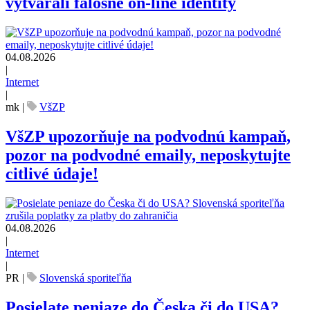
vytvárali falošné on-line identity
04.08.2026
|
Internet
|
mk
|
VšZP
VšZP upozorňuje na podvodnú kampaň,
pozor na podvodné emaily, neposkytujte
citlivé údaje!
04.08.2026
|
Internet
|
PR
|
Slovenská sporiteľňa
Posielate peniaze do Česka či do USA?