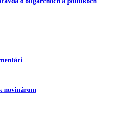
ravda o oligarchoch a politikoch
omentári
ík novinárom