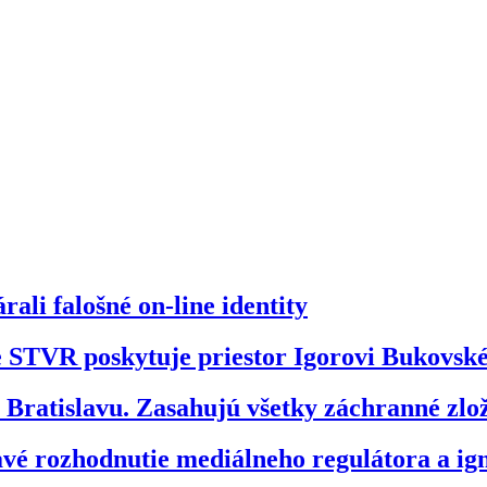
ali falošné on-line identity
že STVR poskytuje priestor Igorovi Bukovs
ratislavu. Zasahujú všetky záchranné zl
bavé rozhodnutie mediálneho regulátora a 