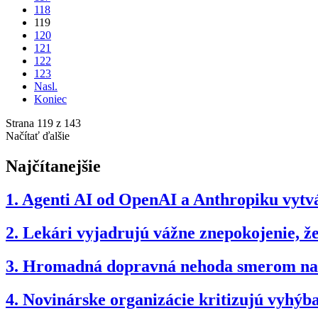
118
119
120
121
122
123
Nasl.
Koniec
Strana 119 z 143
Načítať ďalšie
Najčítanejšie
1.
Agenti AI od OpenAI a Anthropiku vytvár
2.
Lekári vyjadrujú vážne znepokojenie, 
3.
Hromadná dopravná nehoda smerom na B
4.
Novinárske organizácie kritizujú vyhý