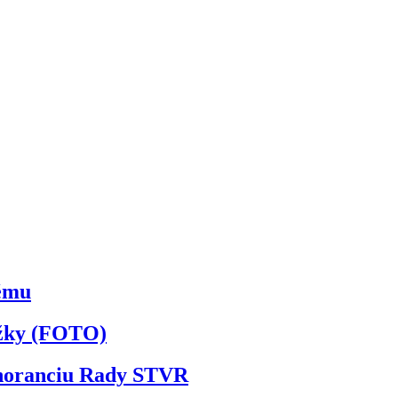
kému
ožky (FOTO)
ignoranciu Rady STVR