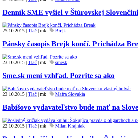
Denník SME vyšiel v Štúrovskej Slovenčini.
25.10.2015
|
Tlač
|
mk
|
Brejk
Pánsky časopis Brejk končí. Prichádza Br
23.10.2015
|
Tlač
|
mk
|
smesk
Sme.sk mení vzhľad. Pozrite sa ako
23.10.2015
|
Tlač
|
mk
|
Mafra Slovakia
Babišovo vydavateľstvo bude mať na Slove
22.10.2015
|
Tlač
|
mk
|
Milan Krajniak