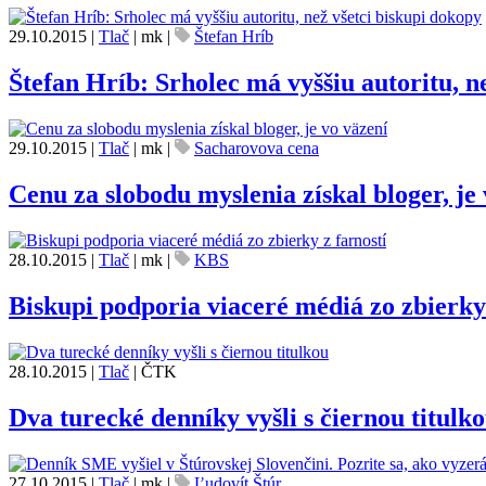
29.10.2015
|
Tlač
|
mk
|
Štefan Hríb
Štefan Hríb: Srholec má vyššiu autoritu, n
29.10.2015
|
Tlač
|
mk
|
Sacharovova cena
Cenu za slobodu myslenia získal bloger, je
28.10.2015
|
Tlač
|
mk
|
KBS
Biskupi podporia viaceré médiá zo zbierky 
28.10.2015
|
Tlač
|
ČTK
Dva turecké denníky vyšli s čiernou titulk
27.10.2015
|
Tlač
|
mk
|
Ľudovít Štúr