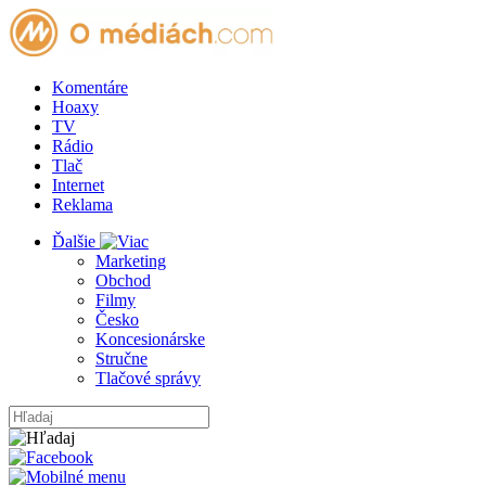
Komentáre
Hoaxy
TV
Rádio
Tlač
Internet
Reklama
Ďalšie
Marketing
Obchod
Filmy
Česko
Koncesionárske
Stručne
Tlačové správy