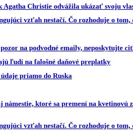
 Agatha Christie odvážila ukázať svoju vl
gujúci vzťah nestačí. Čo rozhoduje o tom, 
zor na podvodné emaily, neposkytujte citl
jú ľudí na falošné daňové preplatky
 údaje priamo do Ruska
e aj námestie, ktoré sa premení na kvetinovú
gujúci vzťah nestačí. Čo rozhoduje o tom, 