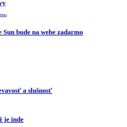
vy
he Sun bude na webe zadarmo
evavosť a slušnosť
ž je inde