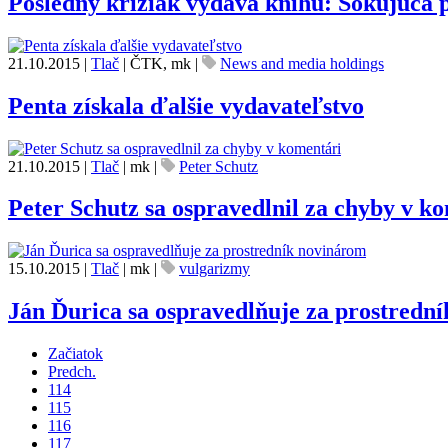
Posledný križiak vydáva knihu: Šokujúca p
21.10.2015
|
Tlač
|
ČTK, mk
|
News and media holdings
Penta získala ďalšie vydavateľstvo
21.10.2015
|
Tlač
|
mk
|
Peter Schutz
Peter Schutz sa ospravedlnil za chyby v k
15.10.2015
|
Tlač
|
mk
|
vulgarizmy
Ján Ďurica sa ospravedlňuje za prostredn
Začiatok
Predch.
114
115
116
117