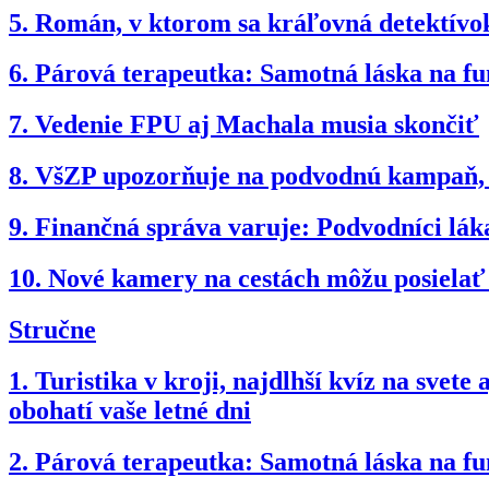
5.
Román, v ktorom sa kráľovná detektívok
6.
Párová terapeutka: Samotná láska na fun
7.
Vedenie FPU aj Machala musia skončiť
8.
VšZP upozorňuje na podvodnú kampaň, po
9.
Finančná správa varuje: Podvodníci láka
10.
Nové kamery na cestách môžu posielať
Stručne
1.
Turistika v kroji, najdlhší kvíz na svet
obohatí vaše letné dni
2.
Párová terapeutka: Samotná láska na fun