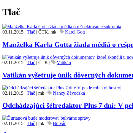
Tlač
03.11.2015
|
Tlač
|
ČTK, mk
|
Karel Gott
Manželka Karla Gotta žiada médiá o rešp
02.11.2015
|
Tlač
|
ČTK
|
Vatikán
Vatikán vyšetruje únik dôverných dokument
02.11.2015
|
Tlač
|
mk
|
Nancy Závodská
Odchádzajúci šéfredaktor Plus 7 dní: V pe
02.11.2015
|
Tlač
|
mk
|
Bulvár