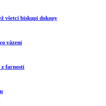
ež všetci biskupi dokopy
 vo väzení
z farností
ou