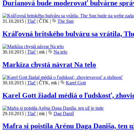
Ďurianová bude moderovať bulvárne sprá
31.10.2015
|
Tlač
|
ČTK
|
The Sun
Kráľovná britského bulváru sa vrátila, T
30.10.2015
|
Tlač
|
mk
|
Na telo
Markíza chystá návrat Na telo
30.10.2015
|
Tlač
|
ČTK, mk
|
Karel Gott
Karel Gott žiadal médiá o ľudskosť, zhovi
29.10.2015
|
Tlač
|
mk
|
Dag Daniš
Mafra si poistila Arénu Daga Daniša, ten u